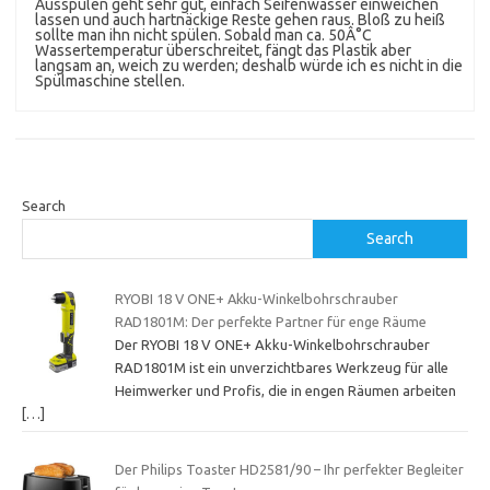
Ausspülen geht sehr gut, einfach Seifenwasser einweichen
lassen und auch hartnäckige Reste gehen raus. Bloß zu heiß
sollte man ihn nicht spülen. Sobald man ca. 50Â°C
Wassertemperatur überschreitet, fängt das Plastik aber
langsam an, weich zu werden; deshalb würde ich es nicht in die
Spülmaschine stellen.
Search
Search
RYOBI 18 V ONE+ Akku-Winkelbohrschrauber
RAD1801M: Der perfekte Partner für enge Räume
Der RYOBI 18 V ONE+ Akku-Winkelbohrschrauber
RAD1801M ist ein unverzichtbares Werkzeug für alle
Heimwerker und Profis, die in engen Räumen arbeiten
[…]
Der Philips Toaster HD2581/90 – Ihr perfekter Begleiter