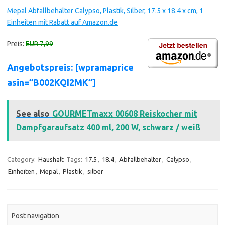
Mepal Abfallbehälter Calypso, Plastik, Silber, 17.5 x 18.4 x cm, 1
Einheiten mit Rabatt auf Amazon.de
Preis:
EUR 7,99
Angebotspreis: [wpramaprice
asin=”B002KQI2MK”]
See also
GOURMETmaxx 00608 Reiskocher mit
Dampfgaraufsatz 400 ml, 200 W, schwarz / weiß
Category:
Haushalt
Tags:
17.5
,
18.4
,
Abfallbehälter
,
Calypso
,
Einheiten
,
Mepal
,
Plastik
,
silber
Post navigation