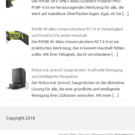
Der RYOBI 18 V ONE+ Akku-Eccentric-Polierer PRO
R18P-0 ist ein herausragendes Werkzeug für alle, die
Wert auf makellose Oberflächen legen. Egal, ob Sie
[…]
RYOBI 4V Akku-Universalschere RCT4-0: Vielseitigkeit
und Komfort für jeden Haushalt
Die RYOBI 4V Akku-Universalschere RCT4-0 ist ein
praktisches Werkzeug, das in keinem Haushalt fehlen
sollte. Mit ihrer Fähigkeit, durch verschiedene
[…]
Roborock QrevoS Saugroboter: Kraftvolle Reinigung
und intelligente Navigation
Der Roborock QrevoS Saugroboter ist die ultimative
Lösung für alle, die eine gründliche und intelligente
Reinigung ihres Zuhauses wünschen. Mit einer
[…]
Copyright 2018
Iconic One
Theme | Powered by
Wordpress