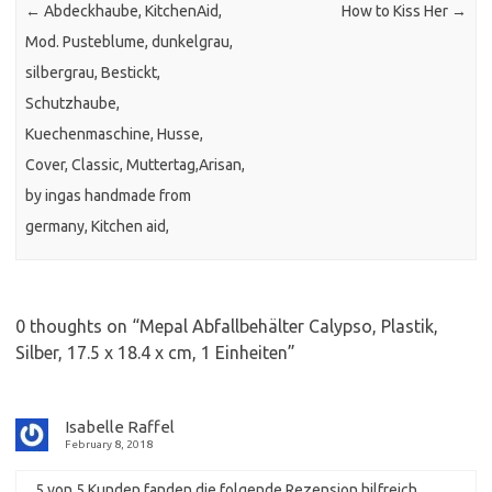
←
Abdeckhaube, KitchenAid,
How to Kiss Her
→
Mod. Pusteblume, dunkelgrau,
silbergrau, Bestickt,
Schutzhaube,
Kuechenmaschine, Husse,
Cover, Classic, Muttertag,Arisan,
by ingas handmade from
germany, Kitchen aid,
0 thoughts on “
Mepal Abfallbehälter Calypso, Plastik,
Silber, 17.5 x 18.4 x cm, 1 Einheiten
”
Isabelle Raffel
February 8, 2018
5 von 5 Kunden fanden die folgende Rezension hilfreich