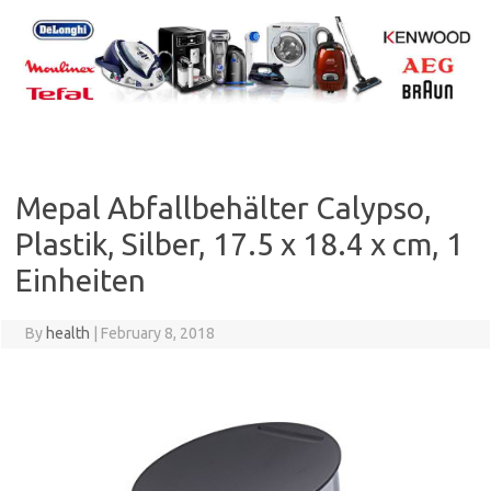
Skip
to
content
Mepal Abfallbehälter Calypso,
Plastik, Silber, 17.5 x 18.4 x cm, 1
Einheiten
By
health
|
February 8, 2018