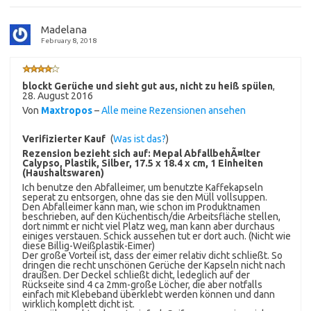
Madelana
February 8, 2018
blockt Gerüche und sieht gut aus, nicht zu heiß spülen
,
28. August 2016
Von
Maxtropos
–
Alle meine Rezensionen ansehen
Verifizierter Kauf
(
Was ist das?
)
Rezension bezieht sich auf:
Mepal AbfallbehÃ¤lter
Calypso, Plastik, Silber, 17.5 x 18.4 x cm, 1 Einheiten
(Haushaltswaren)
Ich benutze den Abfalleimer, um benutzte Kaffekapseln
seperat zu entsorgen, ohne das sie den Müll vollsuppen.
Den Abfalleimer kann man, wie schon im Produktnamen
beschrieben, auf den Küchentisch/die Arbeitsfläche stellen,
dort nimmt er nicht viel Platz weg, man kann aber durchaus
einiges verstauen. Schick aussehen tut er dort auch. (Nicht wie
diese Billig-Weißplastik-Eimer)
Der große Vorteil ist, dass der eimer relativ dicht schließt. So
dringen die recht unschönen Gerüche der Kapseln nicht nach
draußen. Der Deckel schließt dicht, ledeglich auf der
Rückseite sind 4 ca 2mm-große Löcher, die aber notfalls
einfach mit Klebeband überklebt werden können und dann
wirklich komplett dicht ist.