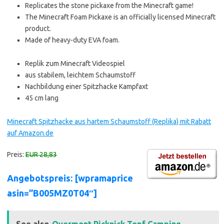
Replicates the stone pickaxe from the Minecraft game!
The Minecraft Foam Pickaxe is an officially licensed Minecraft
product.
Made of heavy-duty EVA foam.
Replik zum Minecraft Videospiel
aus stabilem, leichtem Schaumstoff
Nachbildung einer Spitzhacke Kampfaxt
45 cm lang
Minecraft Spitzhacke aus hartem Schaumstoff (Replika) mit Rabatt
auf Amazon.de
Preis:
EUR 28,83
Angebotspreis: [wpramaprice
asin=”B005MZ0T04″]
See also
Overmont Picknick Topf Camping