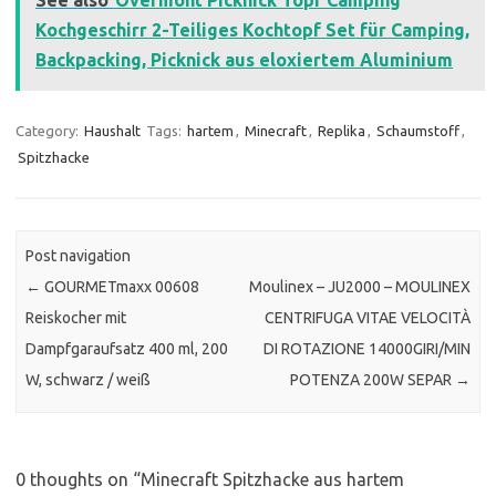
Kochgeschirr 2-Teiliges Kochtopf Set für Camping,
Backpacking, Picknick aus eloxiertem Aluminium
Category:
Haushalt
Tags:
hartem
,
Minecraft
,
Replika
,
Schaumstoff
,
Spitzhacke
Post navigation
←
GOURMETmaxx 00608
Moulinex – JU2000 – MOULINEX
Reiskocher mit
CENTRIFUGA VITAE VELOCITÀ
Dampfgaraufsatz 400 ml, 200
DI ROTAZIONE 14000GIRI/MIN
W, schwarz / weiß
POTENZA 200W SEPAR
→
0 thoughts on “
Minecraft Spitzhacke aus hartem