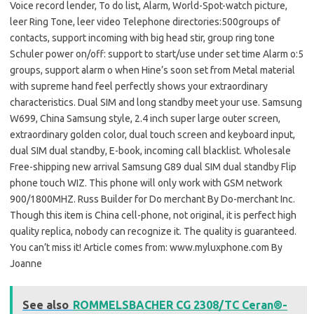
Voice record lender, To do list, Alarm, World-Spot-watch picture,
leer Ring Tone, leer video Telephone directories:500groups of
contacts, support incoming with big head stir, group ring tone
Schuler power on/off: support to start/use under set time Alarm o:5
groups, support alarm o when Hine’s soon set from Metal material
with supreme hand feel perfectly shows your extraordinary
characteristics. Dual SIM and long standby meet your use. Samsung
W699, China Samsung style, 2.4 inch super large outer screen,
extraordinary golden color, dual touch screen and keyboard input,
dual SIM dual standby, E-book, incoming call blacklist. Wholesale
Free-shipping new arrival Samsung G89 dual SIM dual standby Flip
phone touch WIZ. This phone will only work with GSM network
900/1800MHZ. Russ Builder for Do merchant By Do-merchant Inc.
Though this item is China cell-phone, not original, it is perfect high
quality replica, nobody can recognize it. The quality is guaranteed.
You can’t miss it! Article comes from: www.myluxphone.com By
Joanne
See also
ROMMELSBACHER CG 2308/TC Ceran®-