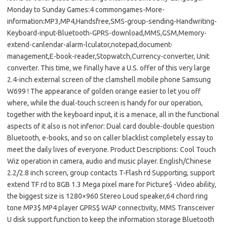
Monday to Sunday Games:4 commongames-More-
information:MP3,MP4,Handsfree,SMS-group-sending-Handwriting-
Keyboard-input-Bluetooth-GPRS-download,MMS,GSM,Memory-
extend-canlendar-alarm-lculator,notepad,document-
management,E-book-reader,Stopwatch,Currency-converter, Unit
converter. This time, we finally have a U.S. offer of this very large
2.4-inch external screen of the clamshell mobile phone Samsung
W699 ! The appearance of golden orange easier to let you off
where, while the dual-touch screen is handy for our operation,
together with the keyboard input, it is a menace, all in the functional
aspects of it also is not inferior: Dual card double-double question
Bluetooth, e-books, and so on caller blacklist completely essay to
meet the daily lives of everyone. Product Descriptions: Cool Touch
Wiz operation in camera, audio and music player. English/Chinese
2.2/2.8 inch screen, group contacts T-Flash rd Supporting, support
extend TF rd to 8GB 1.3 Mega pixel mare for Picture$ -Video ability,
the biggest size is 1280×960 Stereo Loud speaker,64 chord ring
tone MP3$ MP4 player GPRS$ WAP connectivity, MMS Transceiver
U disk support function to keep the information storage Bluetooth