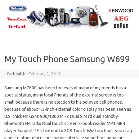
Skip
to
content
My Touch Phone Samsung W699
By
health
|
February 2, 2018
Samsung M7600 has been the eyes of many of my friends has a
special status, many local Friends of the external screen is too
small because there is no election to his beloved cell phones,
because of about 1.3-inch external color display has been seen as
U.S. chicken! GSM: 900/1800 MHZ Dual SIM rd dual standby
Bluetooth FM radio Dual touch screen E-book reader MP3 MP4
player Support TF rd extend to 8GB Touch-Wiz functions-you drag
icons to other place and change interface smoothly-Language: