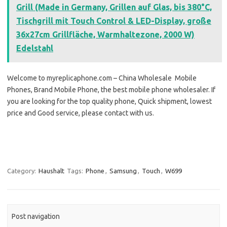
Grill (Made in Germany, Grillen auf Glas, bis 380°C,
Tischgrill mit Touch Control & LED-Display, große
36x27cm Grillfläche, Warmhaltezone, 2000 W)
Edelstahl
Welcome to myreplicaphone.com – China Wholesale Mobile
Phones, Brand Mobile Phone, the best mobile phone wholesaler. If
you are looking for the top quality phone, Quick shipment, lowest
price and Good service, please contact with us.
Category:
Haushalt
Tags:
Phone
,
Samsung
,
Touch
,
W699
Post navigation