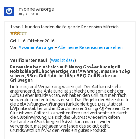
Yvonne Ansorge
July 31, 2018
1 von 1 Kunden fanden die folgende Rezension hilfreich
Grill
,
16. Oktober 2016
Von
Yvonne Ansorge
–
Alle meine Rezensionen ansehen
Verifizierter Kauf
(
Was ist das?
)
Rezension bezieht sich auf:
Nexos GroÃer Kugelgrill
Holzkohlegrill, hochwertige AusfÃ¼hrung, massive 12 kg
schwer, 53cm GrillflÃ¤che fÃ¼r BBQ Grill Barbecue
Grillwagen
Lieferung und Verpackung waren gut. Der Aufbau ist sehr
anstrengend, die Anleitung ist schlecht und somit geht der
Aufbau eher intuitiv voran. Wir haben den Grill nun mehrfach
verwendet und er tut was er soll. Das Regeln der Hitze durch
die BelÃ¼ftungsÃ¶ffungen funktioniert gut. Das Glutrost
kÃ¶nnte stabiler und im Durchmesser 5 cm grÃ¶Ãer sein. Die
Glut ist vom Grillrost zu weit entfern und verformt sich durch
die Gluteinwirkung. Da sich das Glutrost wieder im kalten
Zustand zurÃ¼ck biegen lÃ¤sst, kann man es wider
verwenden, mal schauen wie lange das so gut geht.
GrundsÃ¤tzlich fÃ¼r den Preis ein gutes Produkt.