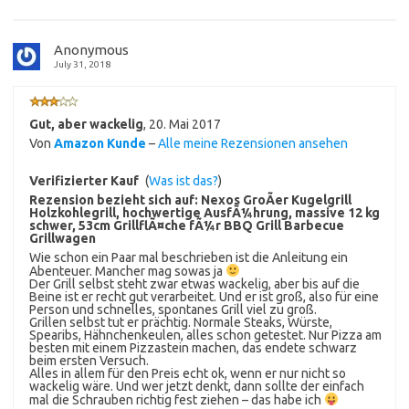
Anonymous
July 31, 2018
Gut, aber wackelig
,
20. Mai 2017
Von
Amazon Kunde
–
Alle meine Rezensionen ansehen
Verifizierter Kauf
(
Was ist das?
)
Rezension bezieht sich auf:
Nexos GroÃer Kugelgrill
Holzkohlegrill, hochwertige AusfÃ¼hrung, massive 12 kg
schwer, 53cm GrillflÃ¤che fÃ¼r BBQ Grill Barbecue
Grillwagen
Wie schon ein Paar mal beschrieben ist die Anleitung ein
Abenteuer. Mancher mag sowas ja
Der Grill selbst steht zwar etwas wackelig, aber bis auf die
Beine ist er recht gut verarbeitet. Und er ist groß, also für eine
Person und schnelles, spontanes Grill viel zu groß.
Grillen selbst tut er prächtig. Normale Steaks, Würste,
Spearibs, Hähnchenkeulen, alles schon getestet. Nur Pizza am
besten mit einem Pizzastein machen, das endete schwarz
beim ersten Versuch.
Alles in allem für den Preis echt ok, wenn er nur nicht so
wackelig wäre. Und wer jetzt denkt, dann sollte der einfach
mal die Schrauben richtig fest ziehen – das habe ich