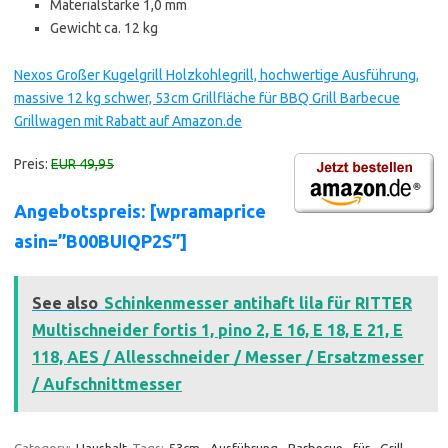
Materialstärke 1,0 mm
Gewicht ca. 12 kg
Nexos Großer Kugelgrill Holzkohlegrill, hochwertige Ausführung,
massive 12 kg schwer, 53cm Grillfläche für BBQ Grill Barbecue
Grillwagen mit Rabatt auf Amazon.de
Preis:
EUR 49,95
Angebotspreis: [wpramaprice
asin=”B00BUIQP2S”]
See also
Schinkenmesser antihaft lila für RITTER
Multischneider fortis 1, pino 2, E 16, E 18, E 21, E
118, AES / Allesschneider / Messer / Ersatzmesser
/ Aufschnittmesser