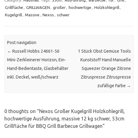
Category:
Haushalt
Tags:
53cm
,
Ausführung
,
Barbecue
,
für
,
Grill
,
Grillfläche
,
GRILLWAGEN
,
großer
,
hochwertige
,
Holzkohlegrill
,
Kugelgrill
,
Massive
,
Nexos
,
schwer
Post navigation
←
Russell Hobbs 24661-56
1 Stück Obst Gemüse Tools
Mini-Zerkleinerer Horizon, Ein-
Kunststoff Hand Manuelle
Hand-Bedientaste, Glasbehälter
Squeezer Orange Zitrone
inkl. Deckel, weiß/schwarz
Zitruspresse Zitruspresse
zufällige Farbe
→
0 thoughts on “
Nexos Großer Kugelgrill Holzkohlegrill,
hochwertige Ausführung, massive 12 kg schwer, 53cm
Grillfläche für BBQ Grill Barbecue Grillwagen
”