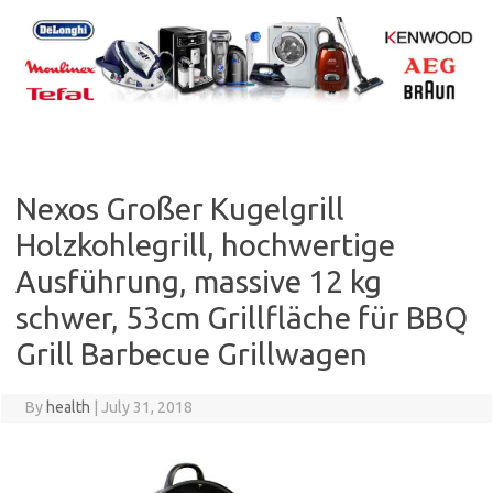
Skip
to
content
Nexos Großer Kugelgrill
Holzkohlegrill, hochwertige
Ausführung, massive 12 kg
schwer, 53cm Grillfläche für BBQ
Grill Barbecue Grillwagen
By
health
|
July 31, 2018