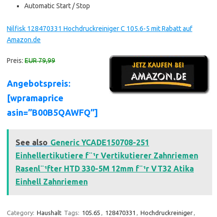
Automatic Start / Stop
Nilfisk 128470331 Hochdruckreiniger C 105.6-5 mit Rabatt auf
Amazon.de
Preis:
EUR 79,99
Angebotspreis:
[wpramaprice
asin=”B00B5QAWFQ”]
See also
Generic YCADE150708-251
Einhellertikutiere f¨¹r Vertikutierer Zahnriemen
Rasenl¨¹fter HTD 330-5M 12mm f¨¹r VT32 Atika
Einhell Zahnriemen
Category:
Haushalt
Tags:
105.65
,
128470331
,
Hochdruckreiniger
,