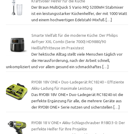
Kraftvoller Helfer für die Küche
Der Braun MultiQuick 5 Vario MQ 5200WH Stabmixer
ist ein leistungsstarker Küchenhelfer, der mit 1000 Watt
und einem hochwertigen Edelstahl-Mixfuß
[…]
Smarte Vielfalt für die moderne Küche: Der Philips
Airfryer XXL Combi (Serie 7000) HD9880/90
Heißluftfritteuse im Praxistest
Der hektische Alltag stellt viele Menschen täglich vor
die Herausforderung, nach der Arbeit schnell,
unkompliziert und vor allem gesund ein schmackhaftes
[…]
RYOBI 18V ONE+ Duo-Ladegerät RC18240 – Effiziente
Akku-Ladung für maximale Leistung
Das RYOBI 18V ONE+ Duo-Ladegerät RC18240 ist die
perfekte Ergänzung für alle, die mehrere Geräte aus
der RYOBI ONE+ Serie nutzen und sicherstellen
[…]
RYOBI 18 V ONE+ Akku-Schlagschrauber R18ID3-0: Der
perfekte Helfer für Ihre Projekte