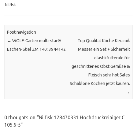
Nilfisk
Post navigation
←
WOLF-Garten multi-star®
Top Qualität Köche Keramik
Eschen-Stiel ZM 140; 3944142
Messer ein Set + Sicherheit
elastikfutterale für
geschnittenes Obst Gemüse &
Fleisch sehr hot Sales
Schablone Kochen jetzt kaufen.
→
0 thoughts on “
Nilfisk 128470331 Hochdruckreiniger C
105.6-5
”