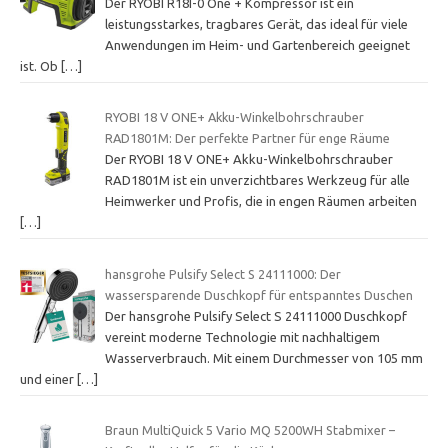
Der RYOBI R18I-0 One + Kompressor ist ein
leistungsstarkes, tragbares Gerät, das ideal für viele
Anwendungen im Heim- und Gartenbereich geeignet
ist. Ob
[…]
RYOBI 18 V ONE+ Akku-Winkelbohrschrauber
RAD1801M: Der perfekte Partner für enge Räume
Der RYOBI 18 V ONE+ Akku-Winkelbohrschrauber
RAD1801M ist ein unverzichtbares Werkzeug für alle
Heimwerker und Profis, die in engen Räumen arbeiten
[…]
hansgrohe Pulsify Select S 24111000: Der
wassersparende Duschkopf für entspanntes Duschen
Der hansgrohe Pulsify Select S 24111000 Duschkopf
vereint moderne Technologie mit nachhaltigem
Wasserverbrauch. Mit einem Durchmesser von 105 mm
und einer
[…]
Braun MultiQuick 5 Vario MQ 5200WH Stabmixer –