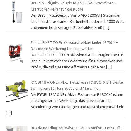
Braun MultiQuick 5 Vario MQ 5200WH Stabmixer –
Kraftvoller Helfer für die Küche
Der Braun MultiQuick 5 Vario MQ 5200WH Stabmixer
ist ein leistungsstarker Küchenhelfer, der mit 1000 Watt
und einem hochwertigen Edelstahl-Mixfuß
[…]
Einhell FIXETTO Professional Akku-Nagler 18/50 N –
Das ideale Werkzeug für Heimwerker
Der Einhell FIXETTO Professional Akku-Nagler 18/50 N
ist ein unverzichtbares Werkzeug für Heimwerker und
Profis, die präzises und effizientes Arbeiten
[…]
RYOBI 18 V ONE+ Akku-Fettpresse R18GG-0: Effiziente
Schmierung für Fahrzeuge und Maschinen
Die RYOBI 18 V ONE+ Akku-Fettpresse R18GG-0 ist ein
leistungsstarkes Werkzeug, das speziell für die
Schmierung von Fahrzeugen und Maschinen entwickelt
[…]
Utopia Bedding Bettwäsche-Set – Komfort und Stil für