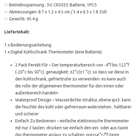
☞ Betriebsspannung : 3V, CR2032-Batterie, 1PCS
☞ Abmessungen: 8.7 x 1.2 x 4.5 cm / 3.4 x 0.5 x 1.8 Zoll
☞ Gewicht: 45.4 g
Lieferinhalt:
1 x Bedienungsanleitung
1 x Digital Kühlschrank Thermometer (eine Batterie)
2 Pack Perekt FÜr – Der temperaturbereich von -4°f bis 122°f
(-20°c bis 50°c). genauigkeit: ±2°c(±1 °c). so dass sie diese in
den kühlschrank, gefriertruhe zu verwenden. es kann auch
die rolle der allgemeinen thermometer für den innen oder
außenbereich handeln
Waterproof Design – Wasserdichte struktur, ebene ipx3. kann
die feuchte des kühl oder gefrierraum widerstehen . haltbarer
und sicherer
Einfach Zu Bedoenen – einfache elektronische thermometer
mit nur 3 tasten. drücken sie einfach den ein- oder aus-taste
das thermometer an/aus zu schalten. presse°c/°f-taste