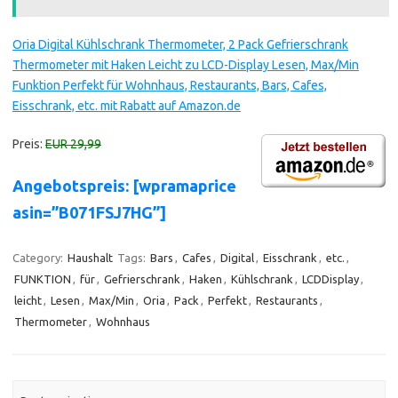
Oria Digital Kühlschrank Thermometer, 2 Pack Gefrierschrank
Thermometer mit Haken Leicht zu LCD-Display Lesen, Max/Min
Funktion Perfekt für Wohnhaus, Restaurants, Bars, Cafes,
Eisschrank, etc. mit Rabatt auf Amazon.de
Preis:
EUR 29,99
Angebotspreis: [wpramaprice
asin=”B071FSJ7HG”]
Category:
Haushalt
Tags:
Bars
,
Cafes
,
Digital
,
Eisschrank
,
etc.
,
FUNKTION
,
für
,
Gefrierschrank
,
Haken
,
Kühlschrank
,
LCDDisplay
,
leicht
,
Lesen
,
Max/Min
,
Oria
,
Pack
,
Perfekt
,
Restaurants
,
Thermometer
,
Wohnhaus