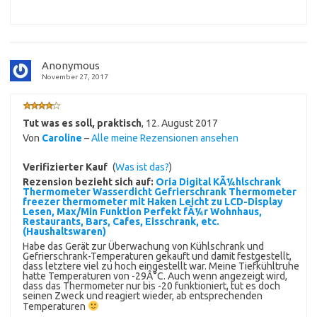
Anonymous
November 27, 2017
Tut was es soll, praktisch
,
12. August 2017
Von
Caroline
–
Alle meine Rezensionen ansehen
Verifizierter Kauf
(
Was ist das?
)
Rezension bezieht sich auf:
Oria Digital KÃ¼hlschrank
Thermometer Wasserdicht Gefrierschrank Thermometer
freezer thermometer mit Haken Leicht zu LCD-Display
Lesen, Max/Min Funktion Perfekt fÃ¼r Wohnhaus,
Restaurants, Bars, Cafes, Eisschrank, etc.
(Haushaltswaren)
Habe das Gerät zur Überwachung von Kühlschrank und
Gefrierschrank-Temperaturen gekauft und damit festgestellt,
dass letztere viel zu hoch eingestellt war. Meine Tiefkühltruhe
hatte Temperaturen von -29Â°C. Auch wenn angezeigt wird,
dass das Thermometer nur bis -20 funktioniert, tut es doch
seinen Zweck und reagiert wieder, ab entsprechenden
Temperaturen