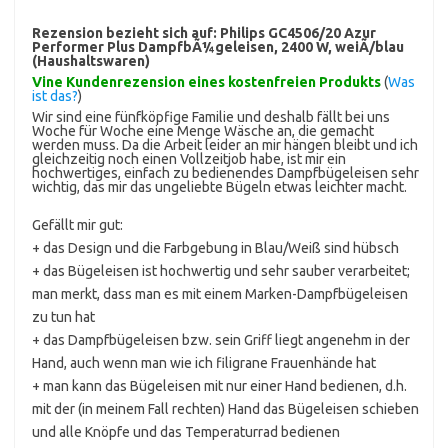
Rezension bezieht sich auf:
Philips GC4506/20 Azur
Performer Plus DampfbÃ¼geleisen, 2400 W, weiÃ/blau
(Haushaltswaren)
Vine Kundenrezension eines kostenfreien Produkts
(
Was
ist das?
)
Wir sind eine fünfköpfige Familie und deshalb fällt bei uns
Woche für Woche eine Menge Wäsche an, die gemacht
werden muss. Da die Arbeit leider an mir hängen bleibt und ich
gleichzeitig noch einen Vollzeitjob habe, ist mir ein
hochwertiges, einfach zu bedienendes Dampfbügeleisen sehr
wichtig, das mir das ungeliebte Bügeln etwas leichter macht.
Gefällt mir gut:
+ das Design und die Farbgebung in Blau/Weiß sind hübsch
+ das Bügeleisen ist hochwertig und sehr sauber verarbeitet;
man merkt, dass man es mit einem Marken-Dampfbügeleisen
zu tun hat
+ das Dampfbügeleisen bzw. sein Griff liegt angenehm in der
Hand, auch wenn man wie ich filigrane Frauenhände hat
+ man kann das Bügeleisen mit nur einer Hand bedienen, d.h.
mit der (in meinem Fall rechten) Hand das Bügeleisen schieben
und alle Knöpfe und das Temperaturrad bedienen