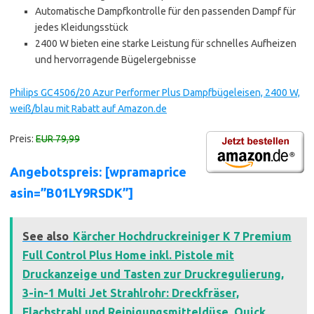
Automatische Dampfkontrolle für den passenden Dampf für
jedes Kleidungsstück
2400 W bieten eine starke Leistung für schnelles Aufheizen
und hervorragende Bügelergebnisse
Philips GC4506/20 Azur Performer Plus Dampfbügeleisen, 2400 W,
weiß/blau mit Rabatt auf Amazon.de
Preis:
EUR 79,99
Angebotspreis: [wpramaprice
asin=”B01LY9RSDK”]
See also
Kärcher Hochdruckreiniger K 7 Premium
Full Control Plus Home inkl. Pistole mit
Druckanzeige und Tasten zur Druckregulierung,
3-in-1 Multi Jet Strahlrohr: Dreckfräser,
Flachstrahl und Reinigungsmitteldüse, Quick