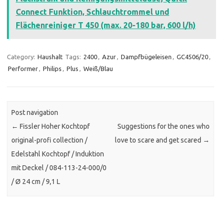
Connect Funktion, Schlauchtrommel und
Flächenreiniger T 450 (max. 20-180 bar, 600 l/h)
Category:
Haushalt
Tags:
2400
,
Azur
,
Dampfbügeleisen
,
GC4506/20
,
Performer
,
Philips
,
Plus
,
Weiß/Blau
Post navigation
←
Fissler Hoher Kochtopf
Suggestions for the ones who
original-profi collection /
love to scare and get scared
→
Edelstahl Kochtopf / Induktion
mit Deckel / 084-113-24-000/0
/ Ø 24 cm / 9,1 L