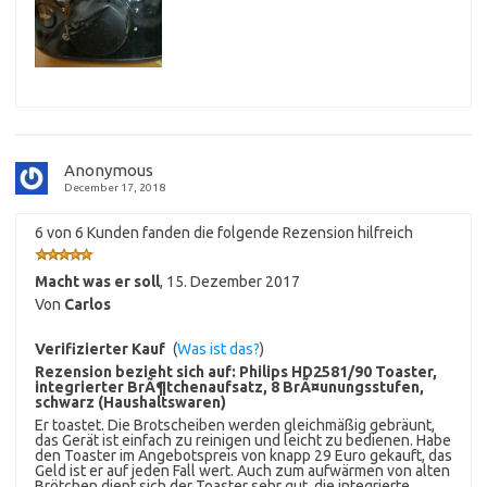
Anonymous
December 17, 2018
6 von 6 Kunden fanden die folgende Rezension hilfreich
Macht was er soll
,
15. Dezember 2017
Von
Carlos
Verifizierter Kauf
(
Was ist das?
)
Rezension bezieht sich auf:
Philips HD2581/90 Toaster,
integrierter BrÃ¶tchenaufsatz, 8 BrÃ¤unungsstufen,
schwarz (Haushaltswaren)
Er toastet. Die Brotscheiben werden gleichmäßig gebräunt,
das Gerät ist einfach zu reinigen und leicht zu bedienen. Habe
den Toaster im Angebotspreis von knapp 29 Euro gekauft, das
Geld ist er auf jeden Fall wert. Auch zum aufwärmen von alten
Brötchen dient sich der Toaster sehr gut, die integrierte