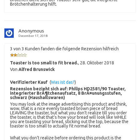
Brötchenhalterung hilft.
Anonymous
December 17, 2018
3 von 3 Kunden fanden die folgende Rezension hilfreich
Toaster is too small to fit bread.
,
28. Oktober 2018
Von
Alfred Brunswick
Verifizierter Kauf
(
Was ist das?
)
Rezension bezieht sich auf:
Philips HD2581/90 Toaster,
integrierter BrÃ¶tchenaufsatz, 8 BrÃ¤unungsstufen,
schwarz (Haushaltswaren)
You may look at the image advertising this product and think,
wow, that is a nice evenly toasted brown piece of bread
LEAVING the toaster, but what you don’t realize till you order
the toaster, is that that’s how your bread will look like WHILE
you are toasting your bread, sticking out the top, because the
toaster is too small to actually fit normal bread.
What you don’t realize before ordering this product is the