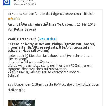
Anonymous
December 17, 2018
13 von 13 Kunden fanden die folgende Rezension hilfreich
An und fÃ¼r sich ein schÃ¶nes Teil, aber…
,
26. Mai 2018
Von
Petra
(Bayern)
Verifizierter Kauf
(
Was ist das?
)
Rezension bezieht sich auf:
Philips HD2581/90 Toaster,
integrierter BrÃ¶tchenaufsatz, 8 BrÃ¤unungsstufen,
schwarz (Haushaltswaren)
leider nach 10 Monaten fast abgebrannt (verschmort – am
Einstellknopf)
Nutzung nicht mehr mÃ¶glich.
Wurde wenig genutzt, stand nur in einem WG-Zimmer um
morgens die BrÃ¶tchen aufzuwÃ¤rmen.
VÃ¶llig unklar, wie das Teil so verschoren konnte.
Schade!
es gibt aber den 2. Stern, da die RÃ¼ckgabe unkompliziert von
statten ging.