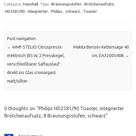
Category:
Haushalt
Tags:
Bräunungsstufen
,
Brötchenaufsatz
,
HD2581/90
,
integrierter
,
Philips
,
schwarz
,
Toaster
Post navigation
←
WMF STELIO Citruspresse
Makita Benzin-Kettensäge 40
elektrisch (85 W, 2 Presskegel,
cm, EA3200S40B
→
verschließbarer Saftauslauf
direkt ins Glas cromargan)
matt/silber
0 thoughts on “
Philips HD2581/90 Toaster, integrierter
Brötchenaufsatz, 8 Bräunungsstufen, schwarz
”