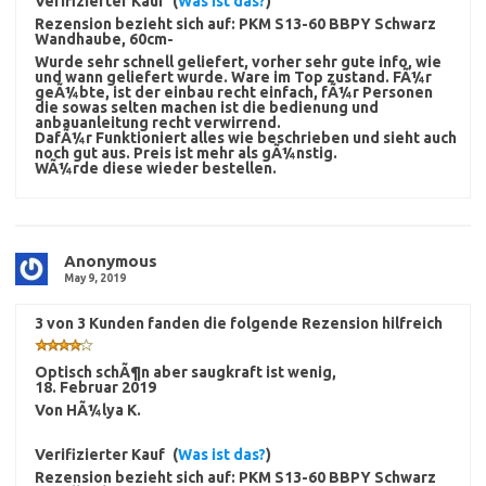
Verifizierter Kauf
(
Was ist das?
)
Rezension bezieht sich auf:
PKM S13-60 BBPY Schwarz
Wandhaube, 60cm-
Wurde sehr schnell geliefert, vorher sehr gute info, wie
und wann geliefert wurde. Ware im Top zustand. FÃ¼r
geÃ¼bte, ist der einbau recht einfach, fÃ¼r Personen
die sowas selten machen ist die bedienung und
anbauanleitung recht verwirrend.
DafÃ¼r Funktioniert alles wie beschrieben und sieht auch
noch gut aus. Preis ist mehr als gÃ¼nstig.
WÃ¼rde diese wieder bestellen.
Anonymous
May 9, 2019
3 von 3 Kunden fanden die folgende Rezension hilfreich
Optisch schÃ¶n aber saugkraft ist wenig
,
18. Februar 2019
Von
HÃ¼lya K.
Verifizierter Kauf
(
Was ist das?
)
Rezension bezieht sich auf:
PKM S13-60 BBPY Schwarz