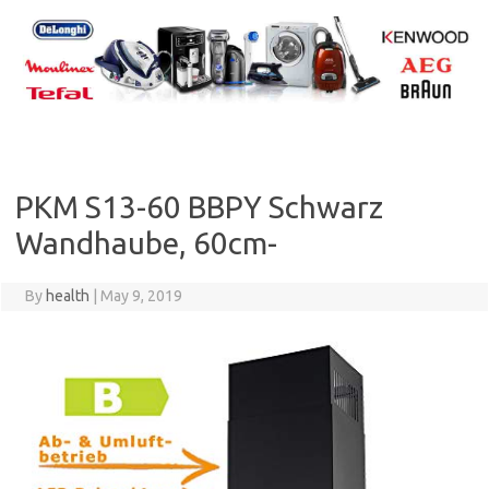
Skip
to
content
PKM S13-60 BBPY Schwarz
Wandhaube, 60cm-
By
health
|
May 9, 2019