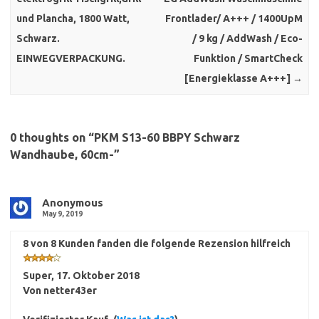
und Plancha, 1800 Watt,
Frontlader/ A+++ / 1400UpM
Schwarz.
/ 9 kg / AddWash / Eco-
EINWEGVERPACKUNG.
Funktion / SmartCheck
[Energieklasse A+++]
→
0 thoughts on “
PKM S13-60 BBPY Schwarz
Wandhaube, 60cm-
”
Anonymous
May 9, 2019
8 von 8 Kunden fanden die folgende Rezension hilfreich
Super
,
17. Oktober 2018
Von
netter43er