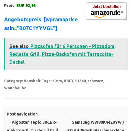
Preis:
EUR 92,95
Angebotspreis: [wpramaprice
asin=”B07C1YYVGL”]
See also
Pizzaofen für 6 Personen - Pizzadom,
Raclette Grill, Pizza-Backofen mit Terracotta-
Deckel
Category:
Haushalt
Tags:
60cm
,
BBPY
,
S1360
,
schwarz
,
Wandhaube
Post navigation
←
Aigostar Teplo 30CER-
Samsung WW90K4420YW /
elektrogrill Tischgrill,Grill
EG AddWash Waschmaschine