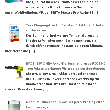
Die Qualität unseres Trinkwassers spielt eine
entscheidende Rolle für unsere Gesundheit und
unser Wohlbefinden. Mit der BRITA Maxtra Pro All-in-1
[…]
Tesa Fliegengitter für Fenster: Effektiver Schutz
vor Insekten
Der Sommer bringt warme Temperaturen und
frische Luft – aber auch lästige Insekten, die
durch offene Fenster ins Haus gelangen können.
Hier bietet das
[…]
RYOBI 18V ONE+ Akku-Kartuschenpresse RCG18-0
– Perfektes Werkzeug für präzise Versiegelungen
Die RYOBI 18V ONE+ Akku-Kartuschenpresse
RCG18-0 ist ein unverzichtbares Werkzeug für
Handwerker und DIY-Enthusiasten. Mit ihrer
starken Presskraft von
[…]
Mepal Müslibecher To Go: Der perfekte Begleiter
für unterwegs