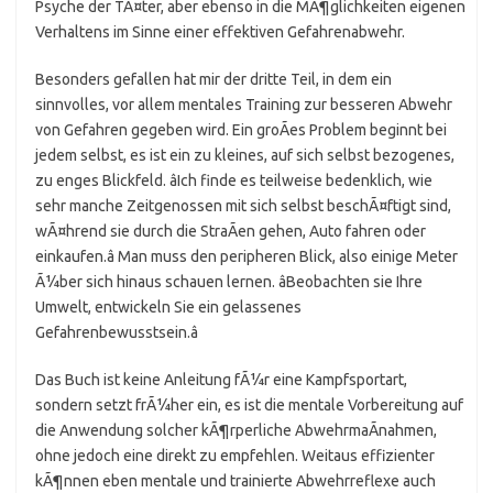
Psyche der TÃ¤ter, aber ebenso in die MÃ¶glichkeiten eigenen
Verhaltens im Sinne einer effektiven Gefahrenabwehr.
Besonders gefallen hat mir der dritte Teil, in dem ein
sinnvolles, vor allem mentales Training zur besseren Abwehr
von Gefahren gegeben wird. Ein groÃes Problem beginnt bei
jedem selbst, es ist ein zu kleines, auf sich selbst bezogenes,
zu enges Blickfeld. âIch finde es teilweise bedenklich, wie
sehr manche Zeitgenossen mit sich selbst beschÃ¤ftigt sind,
wÃ¤hrend sie durch die StraÃen gehen, Auto fahren oder
einkaufen.â Man muss den peripheren Blick, also einige Meter
Ã¼ber sich hinaus schauen lernen. âBeobachten sie Ihre
Umwelt, entwickeln Sie ein gelassenes
Gefahrenbewusstsein.â
Das Buch ist keine Anleitung fÃ¼r eine Kampfsportart,
sondern setzt frÃ¼her ein, es ist die mentale Vorbereitung auf
die Anwendung solcher kÃ¶rperliche AbwehrmaÃnahmen,
ohne jedoch eine direkt zu empfehlen. Weitaus effizienter
kÃ¶nnen eben mentale und trainierte Abwehrreflexe auch