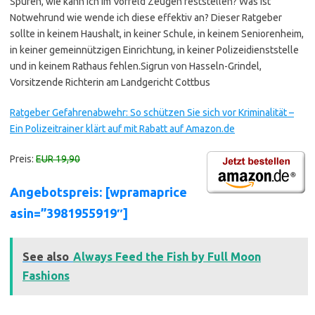
Spuren, wie kann ich im Vorfeld Zeugen feststellen? Was ist
Notwehrund wie wende ich diese effektiv an? Dieser Ratgeber
sollte in keinem Haushalt, in keiner Schule, in keinem Seniorenheim,
in keiner gemeinnützigen Einrichtung, in keiner Polizeidienststelle
und in keinem Rathaus fehlen.Sigrun von Hasseln-Grindel,
Vorsitzende Richterin am Landgericht Cottbus
Ratgeber Gefahrenabwehr: So schützen Sie sich vor Kriminalität –
Ein Polizeitrainer klärt auf mit Rabatt auf Amazon.de
Preis:
EUR 19,90
Angebotspreis: [wpramaprice
asin=”3981955919″]
See also
Always Feed the Fish by Full Moon
Fashions