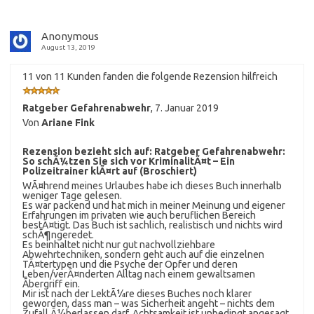
Anonymous
August 13, 2019
11 von 11 Kunden fanden die folgende Rezension hilfreich
Ratgeber Gefahrenabwehr
,
7. Januar 2019
Von
Ariane Fink
Rezension bezieht sich auf:
Ratgeber Gefahrenabwehr:
So schÃ¼tzen Sie sich vor KriminalitÃ¤t – Ein
Polizeitrainer klÃ¤rt auf (Broschiert)
WÃ¤hrend meines Urlaubes habe ich dieses Buch innerhalb
weniger Tage gelesen.
Es war packend und hat mich in meiner Meinung und eigener
Erfahrungen im privaten wie auch beruflichen Bereich
bestÃ¤tigt. Das Buch ist sachlich, realistisch und nichts wird
schÃ¶ngeredet.
Es beinhaltet nicht nur gut nachvollziehbare
Abwehrtechniken, sondern geht auch auf die einzelnen
TÃ¤tertypen und die Psyche der Opfer und deren
Leben/verÃ¤nderten Alltag nach einem gewaltsamen
Ãbergriff ein.
Mir ist nach der LektÃ¼re dieses Buches noch klarer
geworden, dass man – was Sicherheit angeht – nichts dem
Zufall Ã¼berlassen darf. Achtsamkeit ist unbedingt angesagt.