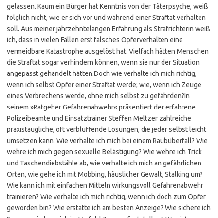
gelassen. Kaum ein Bürger hat Kenntnis von der Täterpsyche, weiß
folglich nicht, wie er sich vor und während einer Straftat verhalten
soll. Aus meiner jahrzehntelangen Erfahrung als Strafrichterin weiß
ich, dass in vielen Fällen erst falsches Opferverhalten eine
vermeidbare Katastrophe ausgelöst hat. Vielfach hätten Menschen
die Straftat sogar verhindern können, wenn sie nur der Situation
angepasst gehandelt hätten.Doch wie verhalte ich mich richtig,
wenn ich selbst Opfer einer Straftat werde; wie, wenn ich Zeuge
eines Verbrechens werde, ohne mich selbst zu gefährden?In
seinem »Ratgeber Gefahrenabwehr« präsentiert der erfahrene
Polizeibeamte und Einsatztrainer Steffen Meltzer zahlreiche
praxistaugliche, oft verblüffende Lösungen, die jeder selbst leicht
umsetzen kann: Wie verhalte ich mich bei einem Raubüberfall? Wie
wehre ich mich gegen sexuelle Belästigung? Wie wehre ich Trick
und Taschendiebstähle ab, wie verhalte ich mich an gefährlichen
Orten, wie gehe ich mit Mobbing, häuslicher Gewalt, Stalking um?
Wie kann ich mit einfachen Mitteln wirkungsvoll Gefahrenabwehr
trainieren? Wie verhalte ich mich richtig, wenn ich doch zum Opfer
geworden bin? Wie erstatte ich am besten Anzeige? Wie sichere ich