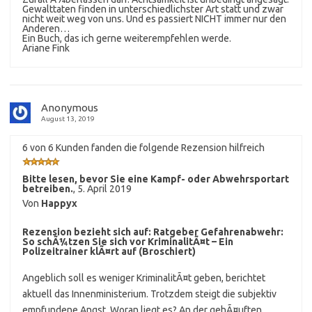
Gewalttaten finden in unterschiedlichster Art statt und zwar
nicht weit weg von uns. Und es passiert NICHT immer nur den
Anderen…
Ein Buch, das ich gerne weiterempfehlen werde.
Ariane Fink
Anonymous
August 13, 2019
6 von 6 Kunden fanden die folgende Rezension hilfreich
Bitte lesen, bevor Sie eine Kampf- oder Abwehrsportart
betreiben.
,
5. April 2019
Von
Happyx
Rezension bezieht sich auf:
Ratgeber Gefahrenabwehr:
So schÃ¼tzen Sie sich vor KriminalitÃ¤t – Ein
Polizeitrainer klÃ¤rt auf (Broschiert)
Angeblich soll es weniger KriminalitÃ¤t geben, berichtet
aktuell das Innenministerium. Trotzdem steigt die subjektiv
empfundene Angst. Woran liegt es? An der gehÃ¤uften