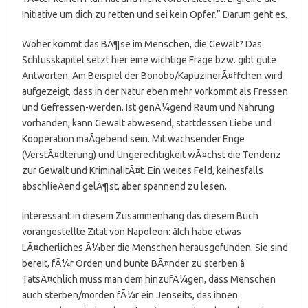
Initiative um dich zu retten und sei kein Opfer.” Darum geht es.
Woher kommt das BÃ¶se im Menschen, die Gewalt? Das
Schlusskapitel setzt hier eine wichtige Frage bzw. gibt gute
Antworten. Am Beispiel der Bonobo/KapuzinerÃ¤ffchen wird
aufgezeigt, dass in der Natur eben mehr vorkommt als Fressen
und Gefressen-werden. Ist genÃ¼gend Raum und Nahrung
vorhanden, kann Gewalt abwesend, stattdessen Liebe und
Kooperation maÃgebend sein. Mit wachsender Enge
(VerstÃ¤dterung) und Ungerechtigkeit wÃ¤chst die Tendenz
zur Gewalt und KriminalitÃ¤t. Ein weites Feld, keinesfalls
abschlieÃend gelÃ¶st, aber spannend zu lesen.
Interessant in diesem Zusammenhang das diesem Buch
vorangestellte Zitat von Napoleon: âIch habe etwas
LÃ¤cherliches Ã¼ber die Menschen herausgefunden. Sie sind
bereit, fÃ¼r Orden und bunte BÃ¤nder zu sterben.â
TatsÃ¤chlich muss man dem hinzufÃ¼gen, dass Menschen
auch sterben/morden fÃ¼r ein Jenseits, das ihnen