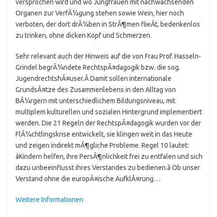
versprochen wird und wo Jungfrauen mit nachwachsenden
Organen zur VerfÃ¼gung stehen sowie Wein, hier noch
verboten, der dort drÃ¼ben in StrÃ¶men flieÃt, bedenkenlos
zu trinken, ohne dicken Kopf und Schmerzen.
Sehr relevant auch der Hinweis auf die von Frau Prof. Hasseln-
Grindel begrÃ¼ndete RechtspÃ¤dagogik bzw. die sog.
JugendrechtshÃ¤user.Â Damit sollen internationale
GrundsÃ¤tze des Zusammenlebens in den Alltag von
BÃ¼rgern mit unterschiedlichem Bildungsniveau, mit
multiplem kulturellen und sozialen Hintergrund implementiert
werden. Die 21 Regeln der RechtspÃ¤dagogik wurden vor der
FlÃ¼chtlingskrise entwickelt, sie klingen weit in das Heute
und zeigen indirekt mÃ¶gliche Probleme. Regel 10 lautet:
âKindern helfen, ihre PersÃ¶nlichkeit frei zu entfalen und sich
dazu unbeeinflusst ihres Verstandes zu bedienen.â Ob unser
Verstand ohne die europÃ¤ische AufklÃ¤rung…
Weitere Informationen