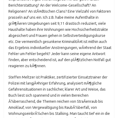
Berichterstattung? An der Welcome-Gesellschaft? An
Religionen? An stÃ¤dtischen Clans? Eine Vielzahl von Faktoren
prasseln auf uns ein. Ich z.B. habe meine Aufenthalte in
grÃ¶Ãeren Umgebungen seit 9,11 drastisch reduziert, viele
Haushalte haben ihre Wohnungen wie Hochsicherheitstrakte
abgesichert und Frauen gehen in Selbstverteidigungskurse
etc. Die vermeintlich gesunkene KriminalitÃ¤t ist mithin auch
das Ergebnis individueller Anstrengungen, wÃ¤hrend der Staat
Fehler um Fehler begeht? Jeder kann seine eigene Antwort
finden, aber entscheidend ist, auf den plÃ¶tzlichen Notfall gut
reagieren zu kÃ¶nnen.
Steffen Meltzer ist Praktiker, zertifizierter Einsatztrainer der
Polizei mit langjÃ¤hriger Erfahrung, analysiert mÃ¶gliche
Gefahrensituationen in sachlicher, klarer Art und Weise, das
Buch liest sich spannend und in vielen Bereichen
Ã¼berraschend, die Themen reichen von StraÃenraub bis
Amoklauf, von Vergewaltigung bis RaubÃ¼berfall, von
WohnungseinbrÃ¼chen bis Stalking. Man taucht tief ein in die