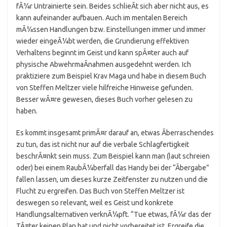
fÃ¼r Untrainierte sein. Beides schlieÃt sich aber nicht aus, es
kann aufeinander aufbauen. Auch im mentalen Bereich
mÃ¼ssen Handlungen bzw. Einstellungen immer und immer
wieder eingeÃ¼bt werden, die Grundierung effektiven
Verhaltens beginnt im Geist und kann spÃ¤ter auch auf
physische AbwehrmaÃnahmen ausgedehnt werden. Ich
praktiziere zum Beispiel Krav Maga und habe in diesem Buch
von Steffen Meltzer viele hilfreiche Hinweise gefunden.
Besser wÃ¤re gewesen, dieses Buch vorher gelesen zu
haben.
Es kommt insgesamt primÃ¤r darauf an, etwas Ãberraschendes
zu tun, das ist nicht nur auf die verbale Schlagfertigkeit
beschrÃ¤nkt sein muss. Zum Beispiel kann man (laut schreien
oder) bei einem RaubÃ¼berfall das Handy bei der “Ãbergabe”
fallen lassen, um dieses kurze Zeitfenster zu nutzen und die
Flucht zu ergreifen. Das Buch von Steffen Meltzer ist
deswegen so relevant, weil es Geist und konkrete
Handlungsalternativen verknÃ¼pft. “Tue etwas, fÃ¼r das der
TÃ¤ter keinen Plan hat und nicht vorbereitet ist. Ergreife die