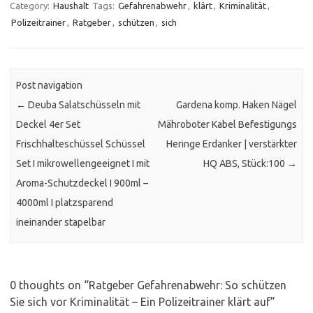
Category:
Haushalt
Tags:
Gefahrenabwehr
,
klärt
,
Kriminalität
,
Polizeitrainer
,
Ratgeber
,
schützen
,
sich
Post navigation
←
Deuba Salatschüsseln mit
Gardena komp. Haken Nägel
Deckel 4er Set
Mähroboter Kabel Befestigungs
Frischhalteschüssel Schüssel
Heringe Erdanker | verstärkter
Set I mikrowellengeeignet I mit
HQ ABS, Stück:100
→
Aroma-Schutzdeckel I 900ml –
4000ml I platzsparend
ineinander stapelbar
0 thoughts on “
Ratgeber Gefahrenabwehr: So schützen
Sie sich vor Kriminalität – Ein Polizeitrainer klärt auf
”