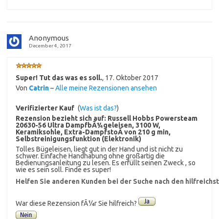
Anonymous
December 4, 2017
Super! Tut das was es soll.
,
17. Oktober 2017
Von
Catrin
–
Alle meine Rezensionen ansehen
Verifizierter Kauf
(
Was ist das?
)
Rezension bezieht sich auf:
Russell Hobbs Powersteam
20630-56 Ultra DampfbÃ¼geleisen, 3100 W,
Keramiksohle, Extra-DampfstoÃ von 210 g min,
Selbstreinigungsfunktion (Elektronik)
Tolles Bügeleisen, liegt gut in der Hand und ist nicht zu
schwer. Einfache Handhabung ohne großartig die
Bedienungsanleitung zu lesen. Es erfüllt seinen Zweck , so
wie es sein soll. Finde es super!
Helfen Sie anderen Kunden bei der Suche nach den hilfreich
War diese Rezension fÃ¼r Sie hilfreich?