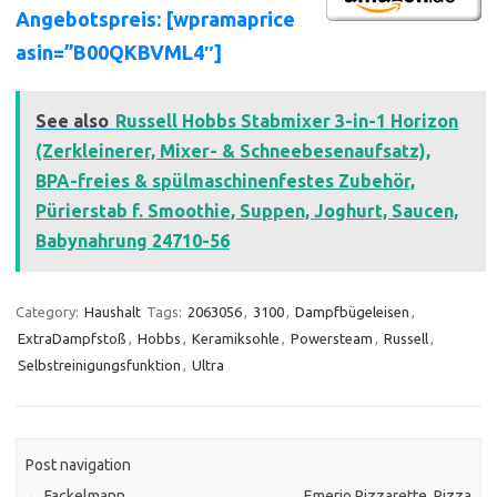
Angebotspreis: [wpramaprice
asin=”B00QKBVML4″]
See also
Russell Hobbs Stabmixer 3-in-1 Horizon
(Zerkleinerer, Mixer- & Schneebesenaufsatz),
BPA-freies & spülmaschinenfestes Zubehör,
Pürierstab f. Smoothie, Suppen, Joghurt, Saucen,
Babynahrung 24710-56
Category:
Haushalt
Tags:
2063056
,
3100
,
Dampfbügeleisen
,
ExtraDampfstoß
,
Hobbs
,
Keramiksohle
,
Powersteam
,
Russell
,
Selbstreinigungsfunktion
,
Ultra
Post navigation
←
Fackelmann
Emerio Pizzarette, Pizza