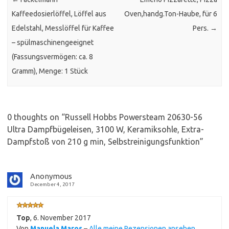
Kaffeedosierlöffel, Löffel aus
Oven,handg.Ton-Haube, für 6
Edelstahl, Messlöffel für Kaffee
Pers.
→
– spülmaschinengeeignet
(Fassungsvermögen: ca. 8
Gramm), Menge: 1 Stück
0 thoughts on “
Russell Hobbs Powersteam 20630-56
Ultra Dampfbügeleisen, 3100 W, Keramiksohle, Extra-
Dampfstoß von 210 g min, Selbstreinigungsfunktion
”
Anonymous
December 4, 2017
Top
,
6. November 2017
Von
Manuela Maros
–
Alle meine Rezensionen ansehen