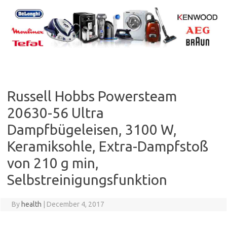
Skip
to
content
Russell Hobbs Powersteam
20630-56 Ultra
Dampfbügeleisen, 3100 W,
Keramiksohle, Extra-Dampfstoß
von 210 g min,
Selbstreinigungsfunktion
By
health
|
December 4, 2017