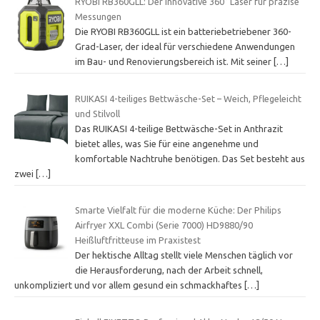
RYOBI RB360GLL: Der innovative 360˚ Laser für präzise
Messungen
Die RYOBI RB360GLL ist ein batteriebetriebener 360-
Grad-Laser, der ideal für verschiedene Anwendungen
im Bau- und Renovierungsbereich ist. Mit seiner
[…]
RUIKASI 4-teiliges Bettwäsche-Set – Weich, Pflegeleicht
und Stilvoll
Das RUIKASI 4-teilige Bettwäsche-Set in Anthrazit
bietet alles, was Sie für eine angenehme und
komfortable Nachtruhe benötigen. Das Set besteht aus
zwei
[…]
Smarte Vielfalt für die moderne Küche: Der Philips
Airfryer XXL Combi (Serie 7000) HD9880/90
Heißluftfritteuse im Praxistest
Der hektische Alltag stellt viele Menschen täglich vor
die Herausforderung, nach der Arbeit schnell,
unkompliziert und vor allem gesund ein schmackhaftes
[…]