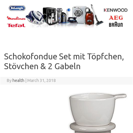
Skip
to
content
Schokofondue Set mit Töpfchen,
Stövchen & 2 Gabeln
By
health
|
March 31, 2018