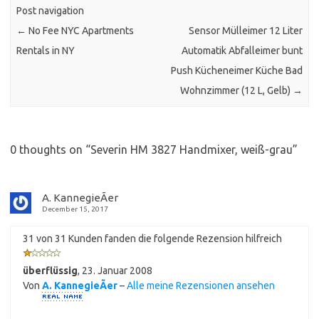
Post navigation
←
No Fee NYC Apartments
Sensor Mülleimer 12 Liter
Rentals in NY
Automatik Abfalleimer bunt
Push Kücheneimer Küche Bad
Wohnzimmer (12 L, Gelb)
→
0 thoughts on “
Severin HM 3827 Handmixer, weiß-grau
”
A. KannegieÃer
December 15, 2017
31 von 31 Kunden fanden die folgende Rezension hilfreich
überflüssig
,
23. Januar 2008
Von
A. KannegieÃer
–
Alle meine Rezensionen ansehen