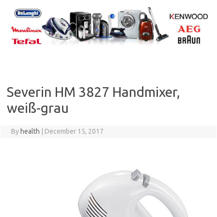
Skip
to
content
Severin HM 3827 Handmixer,
weiß-grau
By
health
|
December 15, 2017