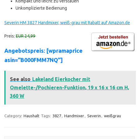
Kompakt und leicht zu verstauen
Unkomplizierte Bedienung
Severin HM 3827 Handmixer, weiß-grau mit Rabatt auf Amazon.de
Preis:
EUR 24,99
Angebotspreis: [wpramaprice
asin=”B000FMM7NQ”]
See also
Lakeland Eierkocher mit
Omelette-/Pochieren-Funktion, 19 x 16 x 16 cm H,
360 W
Category:
Haushalt
Tags:
3827
,
Handmixer
,
Severin
,
weißgrau