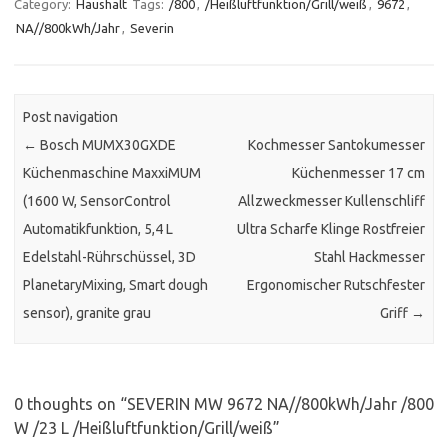
Category:
Haushalt
Tags:
/800
,
/Heißluftfunktion/Grill/weiß
,
9672
,
NA//800kWh/Jahr
,
Severin
Post navigation
←
Bosch MUMX30GXDE
Kochmesser Santokumesser
Küchenmaschine MaxxiMUM
Küchenmesser 17 cm
(1600 W, SensorControl
Allzweckmesser Kullenschliff
Automatikfunktion, 5,4 L
Ultra Scharfe Klinge Rostfreier
Edelstahl-Rührschüssel, 3D
Stahl Hackmesser
PlanetaryMixing, Smart dough
Ergonomischer Rutschfester
sensor), granite grau
Griff
→
0 thoughts on “
SEVERIN MW 9672 NA//800kWh/Jahr /800
W /23 L /Heißluftfunktion/Grill/weiß
”