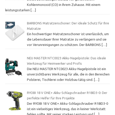
Kohlenmonoxid (CO) in Ihrem Zuhause. Mit einem
leistungsstarken
[…]
BARBONS Matratzenschoner: Der ideale Schutz für Ihre
Matratze
Ein hochwertiger Matratzenschoner ist unerlässlich, um
die Lebensdauer Ihrer Matratze zu verlängern und sie
vor Verunreinigungen zu schützen. Der BARBONS
[…]
NEU MASTER NTC0023 Akku-Nagelpistole: Das ideale
Werkzeug für Heimwerker und Profis
Die NEU MASTER NTC0023 Akku-Nagelpistole ist ein
unverzichtbares Werkzeug für alle, die in den Bereichen
Polsterei, Tischlerei oder Holzbau tätig sind.
[…]
RYOBI 18 V ONE+ Akku-Schlagschrauber R18ID3-0: Der
perfekte Helfer für Ihre Projekte
Der RYOBI 18 V ONE+ Akku-Schlagschrauber R18ID3-0
ist ein vielseitiges Werkzeug, das in keiner Werkstatt
fehlen sollte. Mit seiner starken Leistung und
[…]