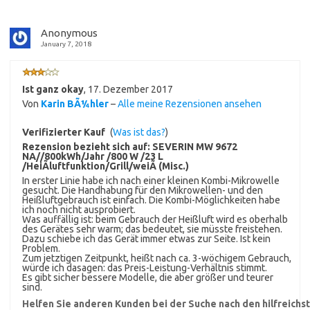
Anonymous
January 7, 2018
Ist ganz okay
,
17. Dezember 2017
Von
Karin BÃ¼hler
–
Alle meine Rezensionen ansehen
Verifizierter Kauf
(
Was ist das?
)
Rezension bezieht sich auf:
SEVERIN MW 9672
NA//800kWh/Jahr /800 W /23 L
/HeiÃluftfunktion/Grill/weiÃ (Misc.)
In erster Linie habe ich nach einer kleinen Kombi-Mikrowelle
gesucht. Die Handhabung für den Mikrowellen- und den
Heißluftgebrauch ist einfach. Die Kombi-Möglichkeiten habe
ich noch nicht ausprobiert.
Was auffällig ist: beim Gebrauch der Heißluft wird es oberhalb
des Gerätes sehr warm; das bedeutet, sie müsste freistehen.
Dazu schiebe ich das Gerät immer etwas zur Seite. Ist kein
Problem.
Zum jetztigen Zeitpunkt, heißt nach ca. 3-wöchigem Gebrauch,
würde ich dasagen: das Preis-Leistung-Verhältnis stimmt.
Es gibt sicher bessere Modelle, die aber größer und teurer
sind.
Helfen Sie anderen Kunden bei der Suche nach den hilfreich