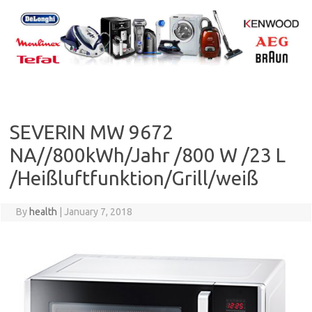
Skip
to
content
SEVERIN MW 9672
NA//800kWh/Jahr /800 W /23 L
/Heißluftfunktion/Grill/weiß
By
health
|
January 7, 2018