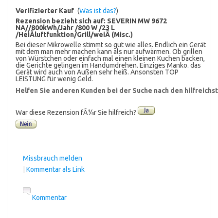
Verifizierter Kauf
(
Was ist das?
)
Rezension bezieht sich auf:
SEVERIN MW 9672
NA//800kWh/Jahr /800 W /23 L
/HeiÃluftfunktion/Grill/weiÃ (Misc.)
Bei dieser Mikrowelle stimmt so gut wie alles. Endlich ein Gerät
mit dem man mehr machen kann als nur aufwärmen. Ob grillen
von Würstchen oder einfach mal einen kleinen Kuchen backen,
die Gerichte gelingen im Handumdrehen. Einziges Manko. das
Gerät wird auch von Außen sehr heiß. Ansonsten TOP
LEISTUNG für wenig Geld.
Helfen Sie anderen Kunden bei der Suche nach den hilfreich
War diese Rezension fÃ¼r Sie hilfreich?
Missbrauch melden
|
Kommentar als Link
Kommentar