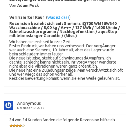
Von
Adam Peck
Verifizierter Kauf
(
Was ist das?
)
Rezension bezieht sich auf:
Siemens iQ700 WM16W540
Waschmaschine / 8,00 kg / A+++ / 137 kWh / 1.600 U/min /
Schnellwaschprogramm / Nachlegefunktion / aquaStop
mit lebenslanger Garantie / (Misc.)
Wir haben sie erst seit kurzer Zeit.
Erster Eindruck, wir haben uns verbessert. Der VorgÃ¤nger
war auch eine Siemens, 10 Jahre alt, aber das Lager wurde
beim schleudern immer lauter.
Die neue ist leise, steht auf SchwingungsdÃ¤mpfern. Ich
dachte, schlecht kanns nicht sein. Ihr VorgÃ¤nger wanderte
nicht aber die Vibrationen waren ganz ordentlich.
Die neue hat eine Zuladungsanzeige. Man verschÃ¤tzt sich oft
und wer wiegt das schon vorher ab.
Rest der Bewertung kommt, wenn sie eine Weile gelaufen ist.
Anonymous
December 19, 2018
24 von 24 Kunden fanden die folgende Rezension hilfreich