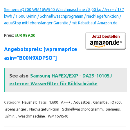
Siemens iQ700 WM16W540 Waschmaschine / 8,00 kg / A+++ / 137
kWh / 1.600 U/min / Schnellwaschprogramm / Nachlegefunktion /
aquaStop mit lebenslanger Garantie / mit Rabatt auf Amazon.de
Preis:
EUR 999,00
Angebotspreis: [wpramaprice
asin=”B00N9XDPSO”]
See also
Samsung HAFEX/EXP - DA29-10105J
externer Wasserfilter für Kühlschränke
Category:
Haushalt
Tags:
1.600
,
A+++
,
Aquastop
,
Garantie
,
iQ700
,
lebenslanger
,
Nachlegefunktion
,
Schnellwaschprogramm
,
Siemens
,
U/min.
,
Waschmaschine
,
WM16W540