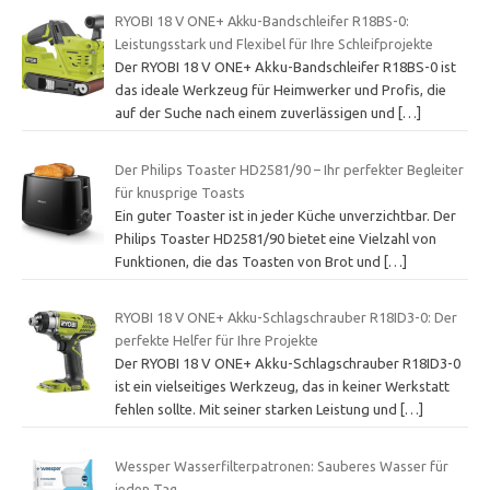
RYOBI 18 V ONE+ Akku-Bandschleifer R18BS-0:
Leistungsstark und Flexibel für Ihre Schleifprojekte
Der RYOBI 18 V ONE+ Akku-Bandschleifer R18BS-0 ist
das ideale Werkzeug für Heimwerker und Profis, die
auf der Suche nach einem zuverlässigen und
[…]
Der Philips Toaster HD2581/90 – Ihr perfekter Begleiter
für knusprige Toasts
Ein guter Toaster ist in jeder Küche unverzichtbar. Der
Philips Toaster HD2581/90 bietet eine Vielzahl von
Funktionen, die das Toasten von Brot und
[…]
RYOBI 18 V ONE+ Akku-Schlagschrauber R18ID3-0: Der
perfekte Helfer für Ihre Projekte
Der RYOBI 18 V ONE+ Akku-Schlagschrauber R18ID3-0
ist ein vielseitiges Werkzeug, das in keiner Werkstatt
fehlen sollte. Mit seiner starken Leistung und
[…]
Wessper Wasserfilterpatronen: Sauberes Wasser für
jeden Tag