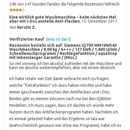
246 von 247 Kunden fanden die folgende Rezension hilfreich
Eine wirklich gute Waschmaschine – beim nächsten Mal
eher mit i-Dos anstelle Anti-Flecken
,
15. Dezember 2017
Von
Kerstin Z.
Verifizierter Kauf
(
Was ist das?
)
Rezension bezieht sich auf:
Siemens iQ700 WM16W540
Waschmaschine / 8,00 kg / A+++ / 137 kWh / 1.600 U/min /
Schnellwaschprogramm / Nachlegefunktion / aquaStop
mit lebenslanger Garantie / (Misc.)
So viel vorweg: Ich bin absolut zufrieden mit der Maschine und
kann sie absolut weiterempfehlen, aber mit einem Abstrich:
Ich habe relativ viel Zeit damit verbracht mich zu fragen,
welche “Extrafunktion” ich dazu haben möchte und habe
immer geschwankt zwischen den Antiflecken und i-Dos.
Beides gibt es meines Wissens nach nur bei den IQ800er
Modellen. Ich muss sagen, dass ich dachte ich würde mehr
Nutzen durch das Antifleckenprogramm haben. Nachdem ich
es einmal getestet habe und das Ergebnis so lala war
(wahrscheinlich genauso wie ohne das Programm), habe ich es