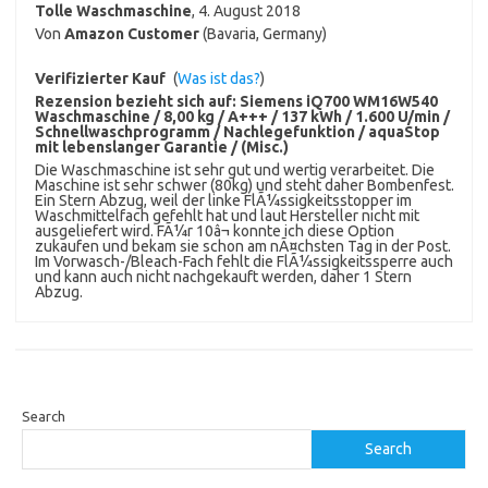
Tolle Waschmaschine
,
4. August 2018
Von
Amazon Customer
(Bavaria, Germany)
Verifizierter Kauf
(
Was ist das?
)
Rezension bezieht sich auf:
Siemens iQ700 WM16W540
Waschmaschine / 8,00 kg / A+++ / 137 kWh / 1.600 U/min /
Schnellwaschprogramm / Nachlegefunktion / aquaStop
mit lebenslanger Garantie / (Misc.)
Die Waschmaschine ist sehr gut und wertig verarbeitet. Die
Maschine ist sehr schwer (80kg) und steht daher Bombenfest.
Ein Stern Abzug, weil der linke FlÃ¼ssigkeitsstopper im
Waschmittelfach gefehlt hat und laut Hersteller nicht mit
ausgeliefert wird. FÃ¼r 10â¬ konnte ich diese Option
zukaufen und bekam sie schon am nÃ¤chsten Tag in der Post.
Im Vorwasch-/Bleach-Fach fehlt die FlÃ¼ssigkeitssperre auch
und kann auch nicht nachgekauft werden, daher 1 Stern
Abzug.
Search
Search