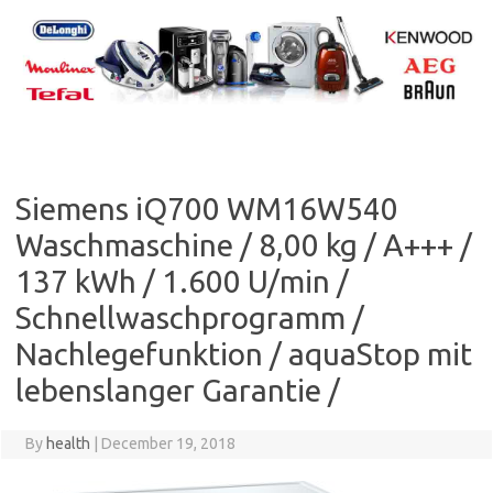
Skip
to
content
Siemens iQ700 WM16W540
Waschmaschine / 8,00 kg / A+++ /
137 kWh / 1.600 U/min /
Schnellwaschprogramm /
Nachlegefunktion / aquaStop mit
lebenslanger Garantie /
By
health
|
December 19, 2018