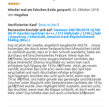
Wieder mal am falschen Ende gespart!
,
23. Oktober 2018
Von
Hagelue
Verifizierter Kauf
(
Was ist das?
)
Rezension bezieht sich auf:
Siemens SN578S36TE iQ700
Wi-Fi GeschirrspÃ¼ler A+++ / 211 kWh/Jahr / 2100 L/Jahr
/ AquaStop / edelstahl, Amazon Dash Replenishment
fÃ¤hig (Misc.)
Das ist jetzt der zweite, angeblich baugleiche SN578… Unser
bisheriger, der durch einen bedauerlichen hÃ¤uslichen Unfall
so zerbeult wurde, dass er in den Schrott wanderte, hatte ein
durchaus wÃ¼nschenswertes Feature. Wenn man ihn
Ã¶ffnete, leuchtete trotz ausgeschalteten GerÃ¤tes das
blaue Innenlicht. Ebenso leuchtete es, wenn man nach
erfolgtem SpÃ¼lgang die TÃ¼r Ã¶ffnete. Jetzt, am neuen
GerÃ¤t, leuchtet das Licht erst, wenn man den SpÃ¼ler
einschaltet und nach Abschalten infolge erfolgten
SpÃ¼lganges leuchtet das Licht auch nicht, wenn man die
TÃ¼r Ã¶ffnet. Uns hatte gerade das gereinigte und blitzende
Geschirr unter Blaulicht sehr beeindrucktm nachdem die TÃ¼r
geÃ¶ffnet wurde. Dies Highlight fehlt nunmehr, und ein Licht,
das leuchtet, wenn man die Klappe schlieÃt, ist doch wohl ein
Witz oder? Das hÃ¤tte man sich auch schenken kÃ¶nnen!