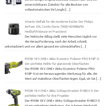
unverzichtbares Zubehör für alle Besitzer von
vollautomatischen De’Longhi
[…]
Smarte Vielfalt für die moderne Küche: Der Philips
Airfryer XXL Combi (Serie 7000) HD9880/90
Heißluftfritteuse im Praxistest
Der hektische Alltag stellt viele Menschen täglich vor
die Herausforderung, nach der Arbeit schnell,
unkompliziert und vor allem gesund ein schmackhaftes
[…]
RYOBI 18 V ONE+ Akku-Eccentric-Polierer PRO R18P-0:
Der perfekte Helfer für glänzende Oberflächen
Der RYOBI 18 V ONE+ Akku-Eccentric-Polierer PRO
R18P-0 ist ein herausragendes Werkzeug für alle, die
Wert auf makellose Oberflächen legen. Egal, ob Sie
[…]
RYOBI 18 V ONE+ Akku-Schlagschrauber R18ID3-0: Der
perfekte Helfer für Ihre Projekte
Der RYOBI 18 V ONE+ Akku-Schlagschrauber R18ID3-0
ist ein vielseitiges Werkzeug, das in keiner Werkstatt