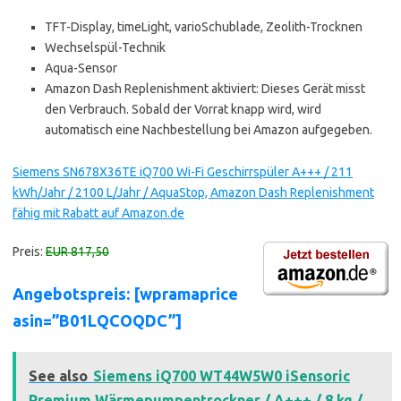
TFT-Display, timeLight, varioSchublade, Zeolith-Trocknen
Wechselspül-Technik
Aqua-Sensor
Amazon Dash Replenishment aktiviert: Dieses Gerät misst
den Verbrauch. Sobald der Vorrat knapp wird, wird
automatisch eine Nachbestellung bei Amazon aufgegeben.
Siemens SN678X36TE iQ700 Wi-Fi Geschirrspüler A+++ / 211
kWh/Jahr / 2100 L/Jahr / AquaStop, Amazon Dash Replenishment
fähig mit Rabatt auf Amazon.de
Preis:
EUR 817,50
Angebotspreis: [wpramaprice
asin=”B01LQCOQDC”]
See also
Siemens iQ700 WT44W5W0 iSensoric
Premium Wärmepumpentrockner / A+++ / 8 kg /