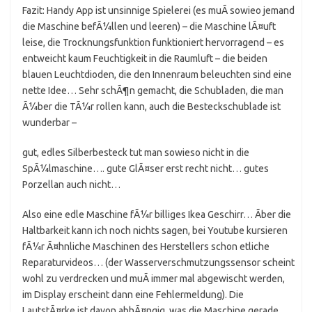
Fazit: Handy App ist unsinnige Spielerei (es muÃ sowieo jemand
die Maschine befÃ¼llen und leeren) – die Maschine lÃ¤uft
leise, die Trocknungsfunktion funktioniert hervorragend – es
entweicht kaum Feuchtigkeit in die Raumluft – die beiden
blauen Leuchtdioden, die den Innenraum beleuchten sind eine
nette Idee… Sehr schÃ¶n gemacht, die Schubladen, die man
Ã¼ber die TÃ¼r rollen kann, auch die Besteckschublade ist
wunderbar –
gut, edles Silberbesteck tut man sowieso nicht in die
SpÃ¼lmaschine…. gute GlÃ¤ser erst recht nicht… gutes
Porzellan auch nicht…
Also eine edle Maschine fÃ¼r billiges Ikea Geschirr… Ãber die
Haltbarkeit kann ich noch nichts sagen, bei Youtube kursieren
fÃ¼r Ã¤hnliche Maschinen des Herstellers schon etliche
Reparaturvideos… (der Wasserverschmutzungssensor scheint
wohl zu verdrecken und muÃ immer mal abgewischt werden,
im Display erscheint dann eine Fehlermeldung). Die
LautstÃ¤rke ist davon abhÃ¤ngig, was die Maschine gerade