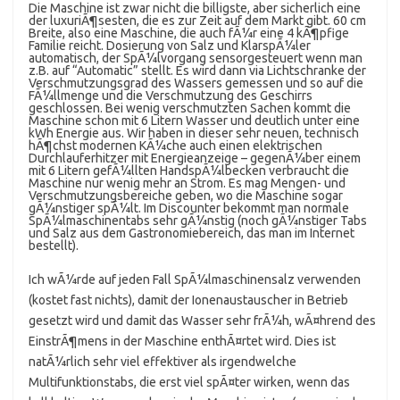
Die Maschine ist zwar nicht die billigste, aber sicherlich eine
der luxuriÃ¶sesten, die es zur Zeit auf dem Markt gibt. 60 cm
Breite, also eine Maschine, die auch fÃ¼r eine 4 kÃ¶pfige
Familie reicht. Dosierung von Salz und KlarspÃ¼ler
automatisch, der SpÃ¼lvorgang sensorgesteuert wenn man
z.B. auf “Automatic” stellt. Es wird dann via Lichtschranke der
Verschmutzungsgrad des Wassers gemessen und so auf die
FÃ¼llmenge und die Verschmutzung des Geschirrs
geschlossen. Bei wenig verschmutzten Sachen kommt die
Maschine schon mit 6 Litern Wasser und deutlich unter eine
kWh Energie aus. Wir haben in dieser sehr neuen, technisch
hÃ¶chst modernen KÃ¼che auch einen elektrischen
Durchlauferhitzer mit Energieanzeige – gegenÃ¼ber einem
mit 6 Litern gefÃ¼llten HandspÃ¼lbecken verbraucht die
Maschine nur wenig mehr an Strom. Es mag Mengen- und
Verschmutzungsbereiche geben, wo die Maschine sogar
gÃ¼nstiger spÃ¼lt. Im Discounter bekommt man normale
SpÃ¼lmaschinentabs sehr gÃ¼nstig (noch gÃ¼nstiger Tabs
und Salz aus dem Gastronomiebereich, das man im Internet
bestellt).
Ich wÃ¼rde auf jeden Fall SpÃ¼lmaschinensalz verwenden
(kostet fast nichts), damit der Ionenaustauscher in Betrieb
gesetzt wird und damit das Wasser sehr frÃ¼h, wÃ¤hrend des
EinstrÃ¶mens in der Maschine enthÃ¤rtet wird. Dies ist
natÃ¼rlich sehr viel effektiver als irgendwelche
Multifunktionstabs, die erst viel spÃ¤ter wirken, wenn das