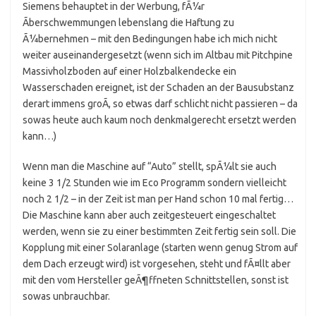
Siemens behauptet in der Werbung, fÃ¼r
Ãberschwemmungen lebenslang die Haftung zu
Ã¼bernehmen – mit den Bedingungen habe ich mich nicht
weiter auseinandergesetzt (wenn sich im Altbau mit Pitchpine
Massivholzboden auf einer Holzbalkendecke ein
Wasserschaden ereignet, ist der Schaden an der Bausubstanz
derart immens groÃ, so etwas darf schlicht nicht passieren – da
sowas heute auch kaum noch denkmalgerecht ersetzt werden
kann…)
Wenn man die Maschine auf “Auto” stellt, spÃ¼lt sie auch
keine 3 1/2 Stunden wie im Eco Programm sondern vielleicht
noch 2 1/2 – in der Zeit ist man per Hand schon 10 mal fertig…
Die Maschine kann aber auch zeitgesteuert eingeschaltet
werden, wenn sie zu einer bestimmten Zeit fertig sein soll. Die
Kopplung mit einer Solaranlage (starten wenn genug Strom auf
dem Dach erzeugt wird) ist vorgesehen, steht und fÃ¤llt aber
mit den vom Hersteller geÃ¶ffneten Schnittstellen, sonst ist
sowas unbrauchbar.