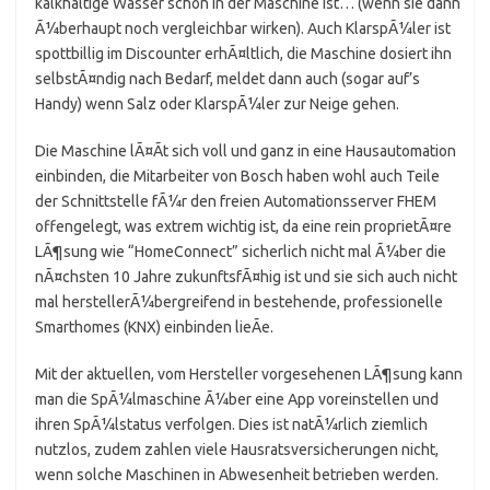
kalkhaltige Wasser schon in der Maschine ist… (wenn sie dann
Ã¼berhaupt noch vergleichbar wirken). Auch KlarspÃ¼ler ist
spottbillig im Discounter erhÃ¤ltlich, die Maschine dosiert ihn
selbstÃ¤ndig nach Bedarf, meldet dann auch (sogar auf’s
Handy) wenn Salz oder KlarspÃ¼ler zur Neige gehen.
Die Maschine lÃ¤Ãt sich voll und ganz in eine Hausautomation
einbinden, die Mitarbeiter von Bosch haben wohl auch Teile
der Schnittstelle fÃ¼r den freien Automationsserver FHEM
offengelegt, was extrem wichtig ist, da eine rein proprietÃ¤re
LÃ¶sung wie “HomeConnect” sicherlich nicht mal Ã¼ber die
nÃ¤chsten 10 Jahre zukunftsfÃ¤hig ist und sie sich auch nicht
mal herstellerÃ¼bergreifend in bestehende, professionelle
Smarthomes (KNX) einbinden lieÃe.
Mit der aktuellen, vom Hersteller vorgesehenen LÃ¶sung kann
man die SpÃ¼lmaschine Ã¼ber eine App voreinstellen und
ihren SpÃ¼lstatus verfolgen. Dies ist natÃ¼rlich ziemlich
nutzlos, zudem zahlen viele Hausratsversicherungen nicht,
wenn solche Maschinen in Abwesenheit betrieben werden.