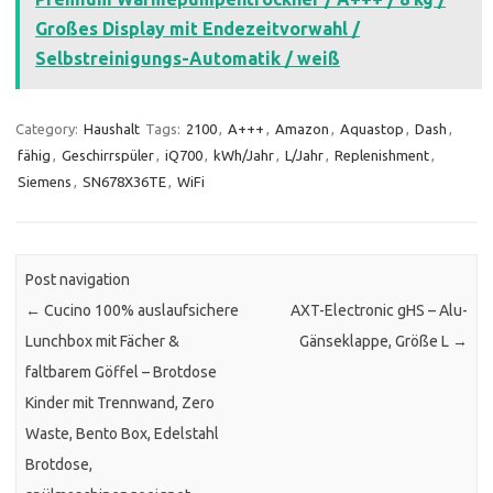
Großes Display mit Endezeitvorwahl /
Selbstreinigungs-Automatik / weiß
Category:
Haushalt
Tags:
2100
,
A+++
,
Amazon
,
Aquastop
,
Dash
,
fähig
,
Geschirrspüler
,
iQ700
,
kWh/Jahr
,
L/Jahr
,
Replenishment
,
Siemens
,
SN678X36TE
,
WiFi
Post navigation
←
Cucino 100% auslaufsichere
AXT-Electronic gHS – Alu-
Lunchbox mit Fächer &
Gänseklappe, Größe L
→
faltbarem Göffel – Brotdose
Kinder mit Trennwand, Zero
Waste, Bento Box, Edelstahl
Brotdose,