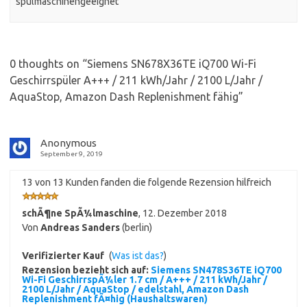
spülmaschinengeeignet
0 thoughts on “
Siemens SN678X36TE iQ700 Wi-Fi
Geschirrspüler A+++ / 211 kWh/Jahr / 2100 L/Jahr /
AquaStop, Amazon Dash Replenishment fähig
”
Anonymous
September 9, 2019
13 von 13 Kunden fanden die folgende Rezension hilfreich
schÃ¶ne SpÃ¼lmaschine
,
12. Dezember 2018
Von
Andreas Sanders
(berlin)
Verifizierter Kauf
(
Was ist das?
)
Rezension bezieht sich auf:
Siemens SN478S36TE iQ700
Wi-Fi GeschirrspÃ¼ler 1.7 cm / A+++ / 211 kWh/Jahr /
2100 L/Jahr / AquaStop / edelstahl, Amazon Dash
Replenishment fÃ¤hig (Haushaltswaren)