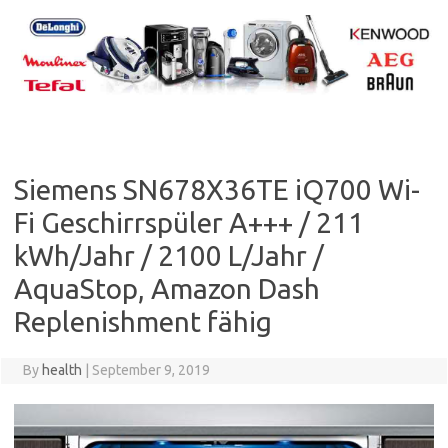
Skip
to
content
Siemens SN678X36TE iQ700 Wi-
Fi Geschirrspüler A+++ / 211
kWh/Jahr / 2100 L/Jahr /
AquaStop, Amazon Dash
Replenishment fähig
By
health
|
September 9, 2019