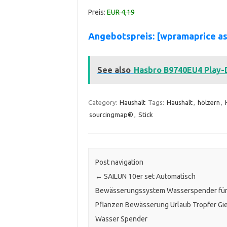
Preis:
EUR 4,19
Angebotspreis: [wpramaprice a
See also
Hasbro B9740EU4 Play-D
Category:
Haushalt
Tags:
Haushalt
,
hölzern
,
sourcingmap®
,
Stick
Post navigation
←
SAILUN 10er set Automatisch
Bewässerungssystem Wasserspender fü
Pflanzen Bewässerung Urlaub Tropfer G
Wasser Spender