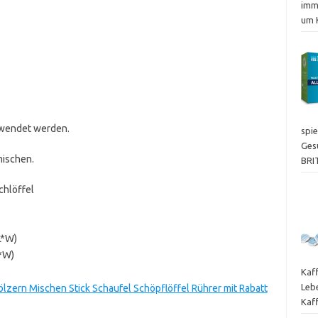
imm
um 
rwendet werden.
spie
Ges
mischen.
BRI
chlöffel
L*W)
L*W)
Kaf
Leb
zern Mischen Stick Schaufel Schöpflöffel Rührer mit Rabatt
Kaf