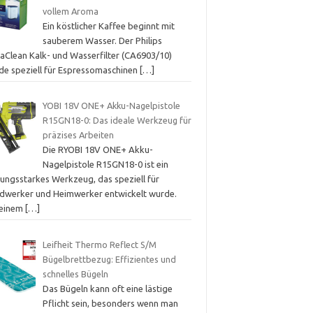
vollem Aroma
Ein köstlicher Kaffee beginnt mit
sauberem Wasser. Der Philips
aClean Kalk- und Wasserfilter (CA6903/10)
de speziell für Espressomaschinen
[…]
YOBI 18V ONE+ Akku-Nagelpistole
R15GN18-0: Das ideale Werkzeug für
präzises Arbeiten
Die RYOBI 18V ONE+ Akku-
Nagelpistole R15GN18-0 ist ein
tungsstarkes Werkzeug, das speziell für
dwerker und Heimwerker entwickelt wurde.
 einem
[…]
Leifheit Thermo Reflect S/M
Bügelbrettbezug: Effizientes und
schnelles Bügeln
Das Bügeln kann oft eine lästige
Pflicht sein, besonders wenn man