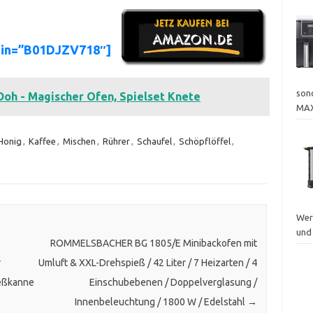
sin=”B01DJZV718″]
sond
oh - Magischer Ofen, Spielset Knete
MAX
Honig
,
Kaffee
,
Mischen
,
Rührer
,
Schaufel
,
Schöpflöffel
,
Wer
und
ROMMELSBACHER BG 1805/E Minibackofen mit
r
Umluft & XXL-Drehspieß / 42 Liter / 7 Heizarten / 4
ießkanne
Einschubebenen / Doppelverglasung /
Innenbeleuchtung / 1800 W / Edelstahl
→