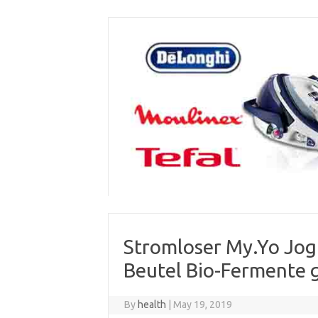
Skip
to
content
Stromloser My.Yo Jogh
Beutel Bio-Fermente g
By
health
|
May 19, 2019