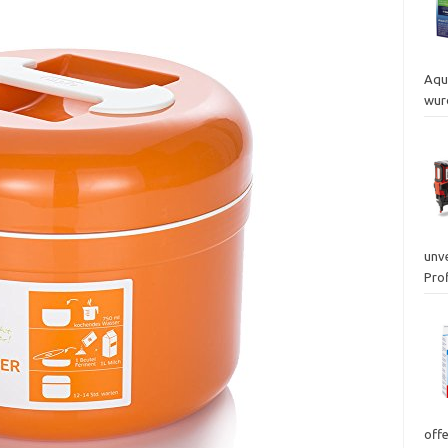
Aqu
wur
unv
Prof
off