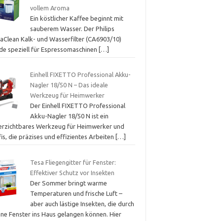
vollem Aroma
Ein köstlicher Kaffee beginnt mit
sauberem Wasser. Der Philips
aClean Kalk- und Wasserfilter (CA6903/10)
de speziell für Espressomaschinen
[…]
Einhell FIXETTO Professional Akku-
Nagler 18/50 N – Das ideale
Werkzeug für Heimwerker
Der Einhell FIXETTO Professional
Akku-Nagler 18/50 N ist ein
erzichtbares Werkzeug für Heimwerker und
is, die präzises und effizientes Arbeiten
[…]
Tesa Fliegengitter für Fenster:
Effektiver Schutz vor Insekten
Der Sommer bringt warme
Temperaturen und frische Luft –
aber auch lästige Insekten, die durch
ene Fenster ins Haus gelangen können. Hier