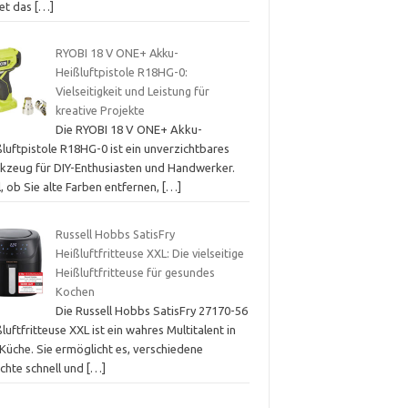
tet das
[…]
RYOBI 18 V ONE+ Akku-
Heißluftpistole R18HG-0:
Vielseitigkeit und Leistung für
kreative Projekte
Die RYOBI 18 V ONE+ Akku-
luftpistole R18HG-0 ist ein unverzichtbares
kzeug für DIY-Enthusiasten und Handwerker.
, ob Sie alte Farben entfernen,
[…]
Russell Hobbs SatisFry
Heißluftfritteuse XXL: Die vielseitige
Heißluftfritteuse für gesundes
Kochen
Die Russell Hobbs SatisFry 27170-56
luftfritteuse XXL ist ein wahres Multitalent in
Küche. Sie ermöglicht es, verschiedene
ichte schnell und
[…]