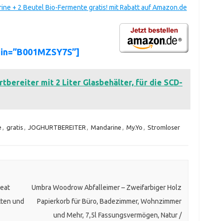
ine + 2 Beutel Bio-Fermente gratis! mit Rabatt auf Amazon.de
sin=”B001MZSY7S”]
tbereiter mit 2 Liter Glasbehälter, für die SCD-
e
,
gratis
,
JOGHURTBEREITER
,
Mandarine
,
My.Yo
,
Stromloser
eat
Umbra Woodrow Abfalleimer – Zweifarbiger Holz
tten und
Papierkorb für Büro, Badezimmer, Wohnzimmer
und Mehr, 7,5l Fassungsvermögen, Natur /