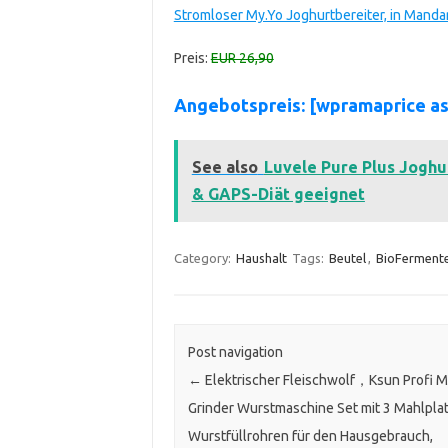
Stromloser My.Yo Joghurtbereiter, in Mandar
Preis:
EUR 26,90
Angebotspreis: [wpramaprice a
See also
Luvele Pure Plus Joghur
& GAPS-Diät geeignet
Category:
Haushalt
Tags:
Beutel
,
BioFerment
Post navigation
←
Elektrischer Fleischwolf，Ksun Profi M
Grinder Wurstmaschine Set mit 3 Mahlpla
Wurstfüllrohren für den Hausgebrauch,