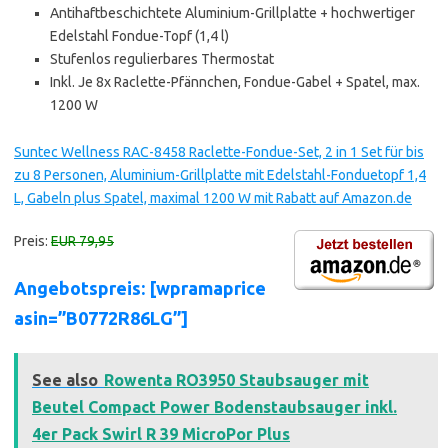
Antihaftbeschichtete Aluminium-Grillplatte + hochwertiger
Edelstahl Fondue-Topf (1,4 l)
Stufenlos regulierbares Thermostat
Inkl. Je 8x Raclette-Pfännchen, Fondue-Gabel + Spatel, max.
1200 W
Suntec Wellness RAC-8458 Raclette-Fondue-Set, 2 in 1 Set für bis
zu 8 Personen, Aluminium-Grillplatte mit Edelstahl-Fonduetopf 1,4
L, Gabeln plus Spatel, maximal 1200 W mit Rabatt auf Amazon.de
Preis:
EUR 79,95
Angebotspreis: [wpramaprice
asin=”B0772R86LG”]
See also
Rowenta RO3950 Staubsauger mit
Beutel Compact Power Bodenstaubsauger inkl.
4er Pack Swirl R 39 MicroPor Plus