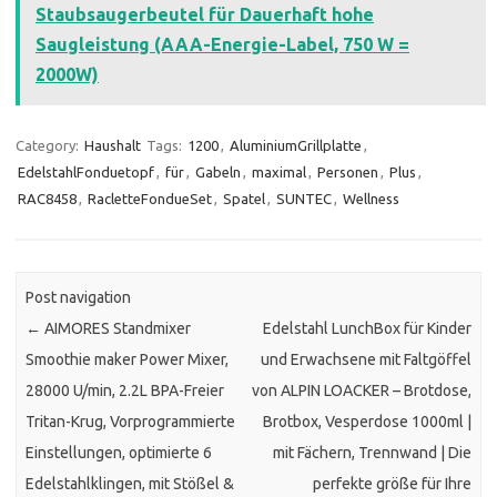
Staubsaugerbeutel für Dauerhaft hohe
Saugleistung (AAA-Energie-Label, 750 W =
2000W)
Category:
Haushalt
Tags:
1200
,
AluminiumGrillplatte
,
EdelstahlFonduetopf
,
für
,
Gabeln
,
maximal
,
Personen
,
Plus
,
RAC8458
,
RacletteFondueSet
,
Spatel
,
SUNTEC
,
Wellness
Post navigation
←
AIMORES Standmixer
Edelstahl LunchBox für Kinder
Smoothie maker Power Mixer,
und Erwachsene mit Faltgöffel
28000 U/min, 2.2L BPA-Freier
von ALPIN LOACKER – Brotdose,
Tritan-Krug, Vorprogrammierte
Brotbox, Vesperdose 1000ml |
Einstellungen, optimierte 6
mit Fächern, Trennwand | Die
Edelstahlklingen, mit Stößel &
perfekte größe für Ihre