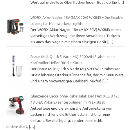
Wert auf makellose Oberflächen legen. Egal, ob Sie
[…]
WORX Akku-Nagler 18V (MAX 20V) WX843 – Die flexible
Lösung für Heimwerkerprojekte
Der WORX Akku-Nagler 18V (MAX 20V) WX843 ist ein
vielseitiges Werkzeug, das Ihnen sowohl das Tackern
als auch das Nageln mit einem einzigen Gerät
[…]
Braun MultiQuick 5 Vario MQ 5200WH Stabmixer –
Kraftvoller Helfer für die Küche
Der Braun MultiQuick 5 Vario MQ 5200WH Stabmixer
ist ein leistungsstarker Küchenhelfer, der mit 1000 Watt
und einem hochwertigen Edelstahl-Mixfuß
[…]
Glänzende Lacke ohne Kabelsalat: Der Flex XCE 8 125
18.0-EC Akku-Exzenterpolierer im Praxistest
Autopflege und die akribische Aufbereitung von
Lacken sind für viele Enthusiasten nicht nur eine
einfache Beschäftigung, sondern eine echte
Leidenschaft,
[…]