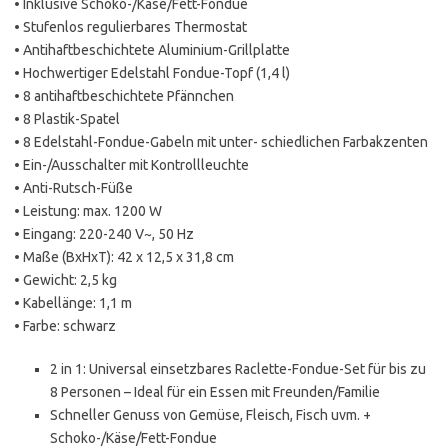
• Inklusive Schoko-/Käse/Fett-Fondue
• Stufenlos regulierbares Thermostat
• Antihaftbeschichtete Aluminium-Grillplatte
• Hochwertiger Edelstahl Fondue-Topf (1,4 l)
• 8 antihaftbeschichtete Pfännchen
• 8 Plastik-Spatel
• 8 Edelstahl-Fondue-Gabeln mit unter- schiedlichen Farbakzenten
• Ein-/Ausschalter mit Kontrollleuchte
• Anti-Rutsch-Füße
• Leistung: max. 1200 W
• Eingang: 220-240 V~, 50 Hz
• Maße (BxHxT): 42 x 12,5 x 31,8 cm
• Gewicht: 2,5 kg
• Kabellänge: 1,1 m
• Farbe: schwarz
2 in 1: Universal einsetzbares Raclette-Fondue-Set für bis zu
8 Personen – Ideal für ein Essen mit Freunden/Familie
Schneller Genuss von Gemüse, Fleisch, Fisch uvm. +
Schoko-/Käse/Fett-Fondue