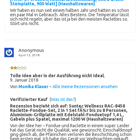
Steinplatte, 900 Watt] (Haushaltswaren)
Wir haben es nun seit einem halben Jahr und hatten es schon
ein paar Mal in Gebrauch. Alles Bestens. Die Temperatur lässt
sich nicht regeln, aber das ist ja bei den meisten Raclettes so.
Stört uns nicht.
Anonymous
April 13, 2018
Tolle Idee aber in der Ausführung nicht ideal
,
9. Januar 2018
Von
Monika Klauer
–
Alle meine Rezensionen ansehen
Verifizierter Kauf
(
Was ist das?
)
Rezension bezieht sich auf:
Suntec Wellness RAC-8458
Raclette-Fondue-Set, 2 in 1 Set fÃ¼r bis zu 8 Personen,
Aluminium-Grillplatte mit Edelstahl-Fonduetopf 1,4 L,
Gabeln plus Spatel, maximal 1200 W (Haushaltswaren)
Von der Idee her – Fondue und Raclette in einem super. Leider
hat das Gerät nicht die Qualität, wie gewünscht. Einschaltknopf
ging gleich ab, die Pfännchen verloren die Beschichtung schon
beim ersten mal. Ich habe das Gerät vor Weihnachten gekauft,