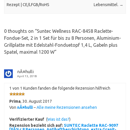
Rezept | CE/LFGB/RoHS
Lebensmittel.
→
0 thoughts on “
Suntec Wellness RAC-8458 Raclette-
Fondue-Set, 2 in 1 Set für bis zu 8 Personen, Aluminium-
Grillplatte mit Edelstahl-Fonduetopf 1,4 L, Gabeln plus
Spatel, maximal 1200 W
”
nÃ¤hulli
April 13, 2018
1 von 1 Kunden fanden die folgende Rezension hilfreich
Prima
,
30. August 2017
Von
nÃ¤hulli
–
Alle meine Rezensionen ansehen
Verifizierter Kauf
(
Was ist das?
)
Rezension bezieht sich auf:
SUNTEC Raclette RAC-9097
[FÃ¼r 8 Personen, Antihaftbeschichtung, extra Granit-