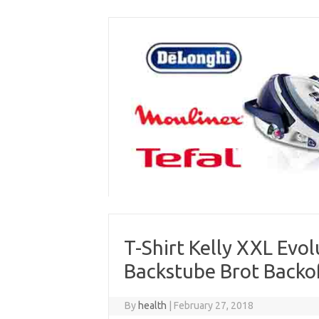
Skip
to
content
T-Shirt Kelly XXL Evol
Backstube Brot Backo
By
health
|
February 27, 2018