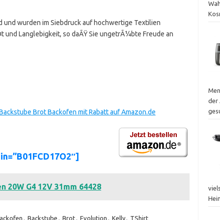
Wah
Kos
d und wurden im Siebdruck auf hochwertige Textilien
Ã¤t und Langlebigkeit, so daÃŸ Sie ungetrÃ¼bte Freude an
Men
der 
ges
i Backstube Brot Backofen mit Rabatt auf Amazon.de
sin=”B01FCD17O2″]
en 20W G4 12V 31mm 64428
vie
Hei
ackofen
,
Backstube
,
Brot
,
Evolution
,
Kelly
,
TShirt