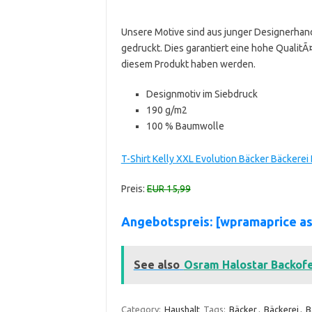
Unsere Motive sind aus junger Designerhan
gedruckt. Dies garantiert eine hohe Qualit
diesem Produkt haben werden.
Designmotiv im Siebdruck
190 g/m2
100 % Baumwolle
T-Shirt Kelly XXL Evolution Bäcker Bäckere
Preis:
EUR 15,99
Angebotspreis: [wpramaprice a
See also
Osram Halostar Backof
Category:
Haushalt
Tags:
Bäcker
,
Bäckerei
,
B