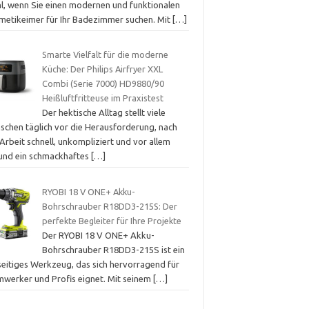
l, wenn Sie einen modernen und funktionalen
metikeimer für Ihr Badezimmer suchen. Mit
[…]
Smarte Vielfalt für die moderne
Küche: Der Philips Airfryer XXL
Combi (Serie 7000) HD9880/90
Heißluftfritteuse im Praxistest
Der hektische Alltag stellt viele
schen täglich vor die Herausforderung, nach
Arbeit schnell, unkompliziert und vor allem
und ein schmackhaftes
[…]
RYOBI 18 V ONE+ Akku-
Bohrschrauber R18DD3-215S: Der
perfekte Begleiter für Ihre Projekte
Der RYOBI 18 V ONE+ Akku-
Bohrschrauber R18DD3-215S ist ein
lseitiges Werkzeug, das sich hervorragend für
mwerker und Profis eignet. Mit seinem
[…]