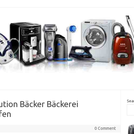
Sea
ution Bäcker Bäckerei
fen
0 Comment