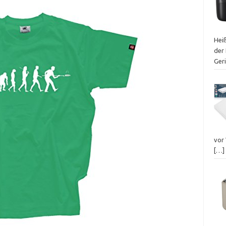
Heiß
der 
Ger
vor
[…]