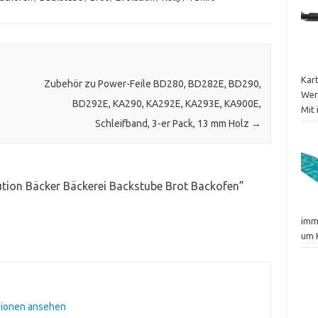
Kar
Zubehör zu Power-Feile BD280, BD282E, BD290,
Wer
BD292E, KA290, KA292E, KA293E, KA900E,
Mit 
Schleifband, 3-er Pack, 13 mm Holz
→
lution Bäcker Bäckerei Backstube Brot Backofen
”
imm
um 
sionen ansehen