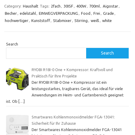
Category:
Haushalt
Tags:
2fach
,
30ISF
,
400W
,
700ml
,
Aigostar
,
Becher
,
edelstahl
,
EINWEGVERPACKUNG
,
Food
,
Frei
,
Grade
,
hochwertiger
,
Kunststoff
,
Stabmixer
,
Stirring
,
weiß
,
white
Search
Search
RYOBI R18I-0 One + Kompressor: Kraftvoll und
Praktisch für Ihre Projekte
Der RYOBI R18I-0 One + Kompressor ist ein
leistungsstarkes, tragbares Gerät, das ideal für viele
Anwendungen im Heim- und Gartenbereich geeignet
ist. Ob
[…]
Smartwares Kohlenmonoxidmelder FGA-13041:
Sicherheit für Ihr Zuhause
Der Smartwares Kohlenmonoxidmelder FGA-13041