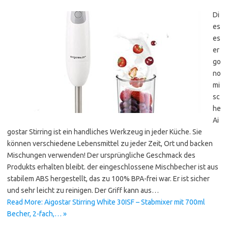
Di
es
es
er
go
no
mi
sc
he
Ai
gostar Stirring ist ein handliches Werkzeug in jeder Küche. Sie
können verschiedene Lebensmittel zu jeder Zeit, Ort und backen
Mischungen verwenden! Der ursprüngliche Geschmack des
Produkts erhalten bleibt. der eingeschlossene Mischbecher ist aus
stabilem ABS hergestellt, das zu 100% BPA-frei war. Er ist sicher
und sehr leicht zu reinigen. Der Griff kann aus…
Read More: Aigostar Stirring White 30ISF – Stabmixer mit 700ml
Becher, 2-fach,… »