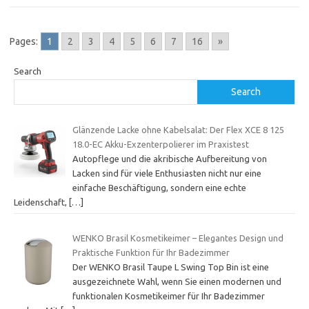
Pages:
1
2
3
4
5
6
7
16
»
Search
Search
Glänzende Lacke ohne Kabelsalat: Der Flex XCE 8 125
18.0-EC Akku-Exzenterpolierer im Praxistest
Autopflege und die akribische Aufbereitung von
Lacken sind für viele Enthusiasten nicht nur eine
einfache Beschäftigung, sondern eine echte
Leidenschaft,
[…]
WENKO Brasil Kosmetikeimer – Elegantes Design und
Praktische Funktion für Ihr Badezimmer
Der WENKO Brasil Taupe L Swing Top Bin ist eine
ausgezeichnete Wahl, wenn Sie einen modernen und
funktionalen Kosmetikeimer für Ihr Badezimmer