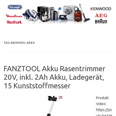
Skip
to
content
TAG ARCHIVES:
AKKU
FANZTOOL Akku Rasentrimmer
20V, inkl. 2Ah Akku, Ladegerät,
15 Kunststoffmesser
Produkt
Video:
https://yo
utu.be/uH