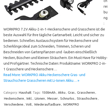
ch
rei
bu
ng
:
WORKPRO 7.2V Akku-2-in-1-Heckenschere und Grasschere ist die
beste Auswahl für Ihre tägliche Gartenarbeit. Leicht und sicher zu
bedienen. Schnelles Austauschsystem für Heckenschere und
Scherklinge.Ideal zum Schneiden, Trimmen, Scheren und
Beschneiden von Gartenpflanzen und -lauben einschließlich
Hecken, Büschen und kleinen Sträuchern. Ein Must-Have für Hobby-
und Profigärtner. Technische Daten: Produktname: WORKPRO 2-in-
1 Grasschere und Heckenschere…
Read More: WORKPRO Akku Heckenschere Gras- und
Strauchschere Grasscheren mit Li-Ionen Akku… »
Category:
Haushalt
Tags:
1500mAh
,
Akku
,
Gras
,
Grasscheren
,
Heckenschere
,
Inkl.
,
LiIonen
,
Messer
,
Schnurlos
,
Strauchschere
,
Verschiedene
,
Volt
,
Wiederaufladbare
,
WORKPRO