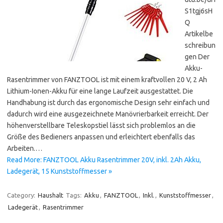
S1tgj6sH
Q
Artikelbe
schreibun
gen Der
Akku-
Rasentrimmer von FANZTOOL ist mit einem kraftvollen 20 V, 2 Ah
Lithium-Ionen-Akku für eine lange Laufzeit ausgestattet. Die
Handhabung ist durch das ergonomische Design sehr einfach und
dadurch wird eine ausgezeichnete Manövrierbarkeit erreicht. Der
höhenverstellbare Teleskopstiel lässt sich problemlos an die
Größe des Bedieners anpassen und erleichtert ebenfalls das
Arbeiten.…
Read More: FANZTOOL Akku Rasentrimmer 20V, inkl. 2Ah Akku,
Ladegerät, 15 Kunststoffmesser »
Category:
Haushalt
Tags:
Akku
,
FANZTOOL
,
Inkl.
,
Kunststoffmesser
,
Ladegerät
,
Rasentrimmer