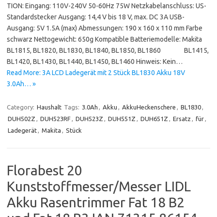
TION: Eingang: 110V-240V 50-60Hz 75W Netzkabelanschluss: US-
Standardstecker Ausgang: 14,4 V bis 18 V, max. DC 3A USB-
Ausgang: 5V 1.5A (max) Abmessungen: 190 x 160 x 110 mm Farbe
schwarz Nettogewicht: 650g Kompatible Batteriemodelle: Makita
BL1815, BL1820, BL1830, BL1840, BL1850, BL1860 BL1415,
BL1420, BL1430, BL1440, BL1450, BL1460 Hinweis: Kein…
Read More: 3A LCD Ladegerät mit 2 Stück BL1830 Akku 18V
3.0Ah… »
Category:
Haushalt
Tags:
3.0Ah
,
Akku
,
AkkuHeckenschere
,
BL1830
,
DUH502Z
,
DUH523RF
,
DUH523Z
,
DUH551Z
,
DUH651Z
,
Ersatz
,
für
,
Ladegerät
,
Makita
,
Stück
Florabest 20
Kunststoffmesser/Messer LIDL
Akku Rasentrimmer Fat 18 B2