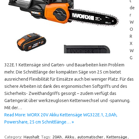
t
de
r
W
O
R
X
W
G
322E.1 Kettensäge sind Garten- und Bauarbeiten kein Problem
mehr. Die Schnittlänge der kompakten Säge von 25 cm bietet
ausreichend Flexibilität für Einsätze auch bei weniger Platz. Für das
sichere Arbeiten ist dank des ergonomischen Softgriffs und des
Sicherheits- Zweithandgriffs gesorgt – zudem verfügt das
Gartengerät über werkzeuglosen Kettenwechsel und -spannung.
Mit der…
Read More: WORX 20V Akku Kettensäge WG322E.1, 2,0Ah,
Powershare, 25 cm Schnittlänge… »
Category:
Haushalt
Tags:
20Ah
,
Akku
,
automatischer
,
Kettensäge
,