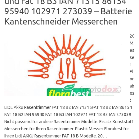
und Fat 18 B3 IAN 71315 86154
95940 102971 273039 – Batterie
Kantenschneider Messerchen
20
M
es
se
r
Fl
or
ab
es
t
LIDL Akku Rasentrimmer FAT 18 B2 IAN 71315FAT 18 B2 IAN 86154
FAT 18 B2 IAN 95940 FAT 18 B3 IAN 102971 FAT 18 B3 IAN 273039
Nicht passend für andere Rasentrimmer Modelle. Ersatz Kunststoff
Messerchen für Ihren Rasentrimmer. Plastik Messer Florabest für
Ihren Lidl AKKU Rasentrimmer FAT 18 B Modelle. 20…