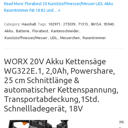
Read More: Florabest 20 Kunststoffmesser/Messer LIDL Akku
Rasentrimmer Fat 18 B2 und… »
Category:
Haushalt
Tags:
102971
,
273039
,
71315
,
86154
,
95940
,
Akku
,
Batterie
,
Florabest
,
Kantenschneider
,
Kunststoffmesser/Messer
,
LIDL
,
Messerchen
,
Rasentrimmer
WORX 20V Akku Kettensäge
WG322E.1, 2,0Ah, Powershare,
25 cm Schnittlänge &
automatischer Kettenspannung,
Transportabdeckung,1Std.
Schnellladegerät, 18V
Mi