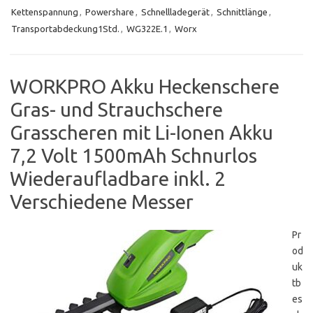
Kettenspannung
,
Powershare
,
Schnellladegerät
,
Schnittlänge
,
Transportabdeckung1Std.
,
WG322E.1
,
Worx
WORKPRO Akku Heckenschere
Gras- und Strauchschere
Grasscheren mit Li-Ionen Akku
7,2 Volt 1500mAh Schnurlos
Wiederaufladbare inkl. 2
Verschiedene Messer
Pr
od
uk
tb
es