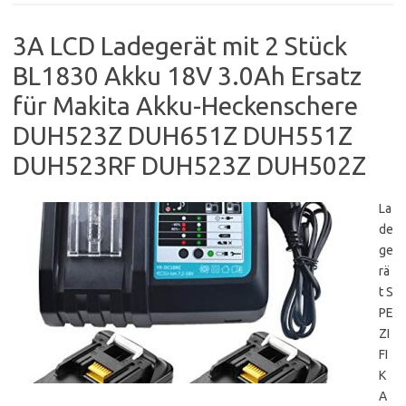
3A LCD Ladegerät mit 2 Stück
BL1830 Akku 18V 3.0Ah Ersatz
für Makita Akku-Heckenschere
DUH523Z DUH651Z DUH551Z
DUH523RF DUH523Z DUH502Z
La
de
ge
rä
t S
PE
ZI
FI
K
A