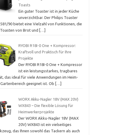
Toasts
Ein guter Toaster ist in jeder Küche
unverzichtbar. Der Philips Toaster
581/90 bietet eine Vielzahl von Funktionen, die
 Toasten von Brot und
[…]
RYOBI R18I-0 One + Kompressor:
Kraftvoll und Praktisch für Ihre
Projekte
Der RYOBI R18I-0 One + Kompressor
ist ein leistungsstarkes, tragbares
ät, das ideal für viele Anwendungen im Heim-
 Gartenbereich geeignet ist. Ob
[…]
WORX Akku-Nagler 18V (MAX 20V)
WX843 – Die flexible Lösung für
Heimwerkerprojekte
Der WORX Akku-Nagler 18V (MAX
20V) WX843 ist ein vielseitiges
kzeug, das Ihnen sowohl das Tackern als auch