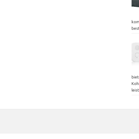
kom
bes
bie
Koh
lei