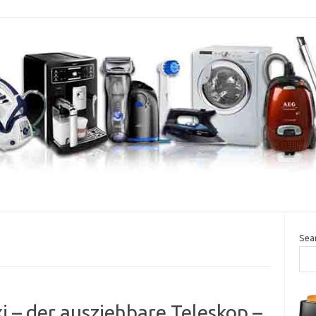
Sea
 – der ausziehbare Teleskop –