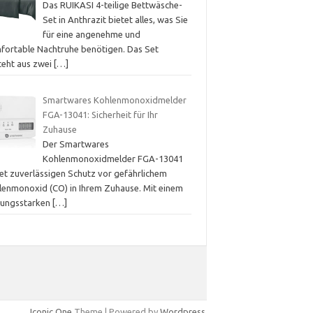
Das RUIKASI 4-teilige Bettwäsche-
Set in Anthrazit bietet alles, was Sie
für eine angenehme und
fortable Nachtruhe benötigen. Das Set
teht aus zwei
[…]
Smartwares Kohlenmonoxidmelder
FGA-13041: Sicherheit für Ihr
Zuhause
Der Smartwares
Kohlenmonoxidmelder FGA-13041
tet zuverlässigen Schutz vor gefährlichem
lenmonoxid (CO) in Ihrem Zuhause. Mit einem
stungsstarken
[…]
Iconic One
Theme | Powered by
Wordpress