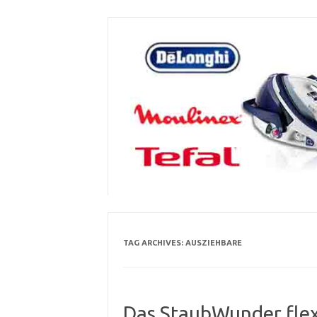
Skip
to
content
TAG ARCHIVES:
AUSZIEHBARE
Das StaubWunder flexi