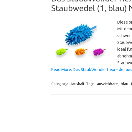
Staubwedel (1, blau)
Diese p
Mit dem
schwer 
Staubwed
ideal fü
abnehmb
Staubw
Read More: Das StaubWunder flexi – der au
Category:
Haushalt
Tags:
ausziehbare
,
blau
,