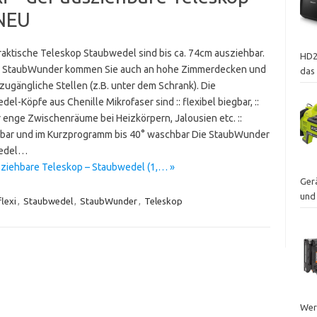
 NEU
raktische Teleskop Staubwedel sind bis ca. 74cm ausziehbar.
HD2
 StaubWunder kommen Sie auch an hohe Zimmerdecken und
das
zugängliche Stellen (z.B. unter dem Schrank). Die
el-Köpfe aus Chenille Mikrofaser sind :: flexibel biegbar, ::
r enge Zwischenräume bei Heizkörpern, Jalousien etc. ::
ar und im Kurzprogramm bis 40° waschbar Die StaubWunder
edel…
sziehbare Teleskop – Staubwedel (1,… »
Ger
und
flexi
,
Staubwedel
,
StaubWunder
,
Teleskop
Wer