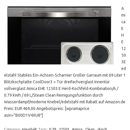
A
mi
ca
E
H
E
12
50
3E
ed
elstahl Stabiles Ein-Achsen-Scharnier Großer Garraum mit 69 Liter 1
Blitzkochplatte CoolDoor3 = Tür dreifachverglast Innentür
vollverglast Amica EHE 12503 E Herd-Kochfeld-Kombination/A /
0.79 kWh / 69 L/Steam Clean Reinigungsfunktion durch
Wasserdampf/moderne Knebel/edelstahl mit Rabatt auf Amazon.de
Preis: EUR 469,00 Angebotspreis: [wpramaprice
asin=”B00D1V4XU8″]
Category:
Haushalt
Tags:
0.79
,
12503
,
Amica
,
Clean
,
durch
,