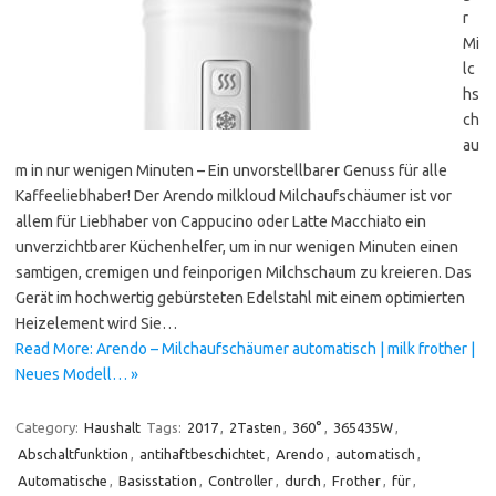
r
Mi
lc
hs
ch
au
m in nur wenigen Minuten – Ein unvorstellbarer Genuss für alle
Kaffeeliebhaber! Der Arendo milkloud Milchaufschäumer ist vor
allem für Liebhaber von Cappucino oder Latte Macchiato ein
unverzichtbarer Küchenhelfer, um in nur wenigen Minuten einen
samtigen, cremigen und feinporigen Milchschaum zu kreieren. Das
Gerät im hochwertig gebürsteten Edelstahl mit einem optimierten
Heizelement wird Sie…
Read More: Arendo – Milchaufschäumer automatisch | milk frother |
Neues Modell… »
Category:
Haushalt
Tags:
2017
,
2Tasten
,
360°
,
365435W
,
Abschaltfunktion
,
antihaftbeschichtet
,
Arendo
,
automatisch
,
Automatische
,
Basisstation
,
Controller
,
durch
,
Frother
,
für
,