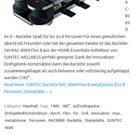
A
C-
80
69
Fl
ex 8 – Raclette-Spaß für bis zu 8 Personen Für einen gemütlichen
Abend mit Freunden oder mit der gesamten Familie ist das Raclette-
Set RAC-8069 Flex 8 aus der HOME Essentials Kollektion von
SUNTEC WELLNESS perfekt geeignet. Dank der innovativen
Drehgelenk-Konstruktion kann das Raclette sowohl
zusammengeklappt als auch teilweise oder vollständig aufgeklappt
werden (180°…
Read More: SUNTEC Raclette RAC-8069 Flex 8 metal/stone [Für 8
Personen, Steinplatte… »
Category:
Haushalt
Tags:
1400
,
180°
,
auf/zuklappbar
,
Drehgelenkkonstruktion
,
durch
,
Flex
,
für
,
Grill
,
innovative
,
max.
,
metal/stone
,
Personen
,
RAC8069
,
Raclette
,
Steinplatte
,
SUNTEC
,
Watt