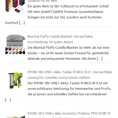
Qualität für Ihr Bett
Ein gutes Bett ist der Schlüssel zu erholsamem Schlaf.
Mit dem AVANTGARDE Premium Spannbettlaken
bringen Sie nicht nur Stil, sondern auch höchsten
Komfort
[…]
Blumtal Fluffy Cuddly Blanket: Die perfekte
Kuscheldecke für jeden Anlass
Die Blumtal Fluffy Cuddly Blanket ist mehr als nur eine
Decke – sie ist Ihr neuer bester Freund für gemütliche
Abende und entspannte Momente. Mit ihrem
[…]
RYOBI 18V ONE+ Akku-Tacker R18GS18-0 – Die perfekte
Lösung für schnelles und präzises Heften
Der RYOBI 18V ONE+ Akku-Tacker R18GS18-0 ist ein
unverzichtbares Werkzeug für Heimwerker und Profis,
die präzises und schnelles Heften bei verschiedenen
[…]
RYOBI 18 V ONE+ Akku-Eccentric-Polierer PRO R18P-0: