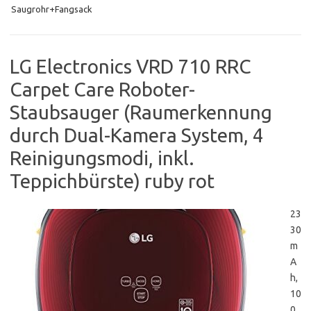
Saugrohr+Fangsack
LG Electronics VRD 710 RRC
Carpet Care Roboter-
Staubsauger (Raumerkennung
durch Dual-Kamera System, 4
Reinigungsmodi, inkl.
Teppichbürste) ruby rot
23
30
m
A
h,
10
0