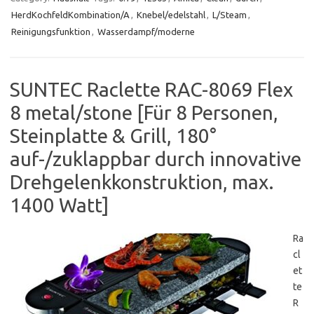
HerdKochfeldKombination/A
,
Knebel/edelstahl
,
L/Steam
,
Reinigungsfunktion
,
Wasserdampf/moderne
SUNTEC Raclette RAC-8069 Flex
8 metal/stone [Für 8 Personen,
Steinplatte & Grill, 180°
auf-/zuklappbar durch innovative
Drehgelenkkonstruktion, max.
1400 Watt]
Ra
cl
et
te
R