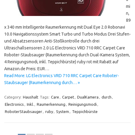
mi
n,
89
x 340 mm Intelligente Raumerkennung mit Dual Eye 2.0 Robonavi
10.0 Navigationssystem Smart Turbo und Turbo Modus Drei Stufen-
und Absatzsensoren Anti-Stoßkontrolle durch drei
Ultraschallsensoren 2.0 LG Electronics VRD 710 RRC Carpet Care
Roboter-Staubsauger (Raumerkennung durch Dual-Kamera System,
4 Reinigungsmodi, inkl. Teppichbürste) ruby rot mit Rabatt auf
Amazon.de Preis: EUR…
Read More: LG Electronics VRD 710 RRC Carpet Care Roboter-
Staubsauger (Raumerkennung durch… »
Category:
Haushalt
Tags:
Care
,
Carpet
,
DualKamera
,
durch
,
Electronics
,
Inkl.
,
Raumerkennung
,
Reinigungsmodi
,
RoboterStaubsauger
,
ruby
,
System
,
Teppichbürste