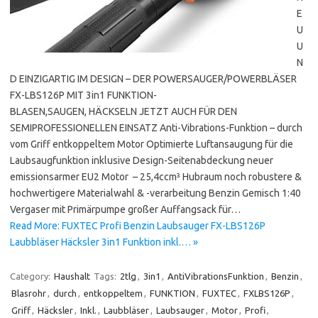
E
U
U
N
D EINZIGARTIG IM DESIGN – DER POWERSAUGER/POWERBLÄSER
FX-LBS126P MIT 3in1 FUNKTION-
BLASEN,SAUGEN, HÄCKSELN JETZT AUCH FÜR DEN
SEMIPROFESSIONELLEN EINSATZ Anti-Vibrations-Funktion – durch
vom Griff entkoppeltem Motor Optimierte Luftansaugung für die
Laubsaugfunktion inklusive Design-Seitenabdeckung neuer
emissionsarmer EU2 Motor – 25,4ccm³ Hubraum noch robustere &
hochwertigere Materialwahl & -verarbeitung Benzin Gemisch 1:40
Vergaser mit Primärpumpe großer Auffangsack für…
Read More: FUXTEC Profi Benzin Laubsauger FX-LBS126P
Laubbläser Häcksler 3in1 Funktion inkl.… »
Category:
Haushalt
Tags:
2tlg
,
3in1
,
AntiVibrationsFunktion
,
Benzin
,
Blasrohr
,
durch
,
entkoppeltem
,
FUNKTION
,
FUXTEC
,
FXLBS126P
,
Griff
,
Häcksler
,
Inkl.
,
Laubbläser
,
Laubsauger
,
Motor
,
Profi
,