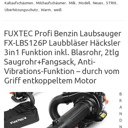
Kaltaufschäumen
,
Milchaufschäumer
,
Milk
,
Modell
,
Neues
,
STRIX
,
Überhitzungsschutz
,
Warm
,
weiß
FUXTEC Profi Benzin Laubsauger
FX-LBS126P Laubbläser Häcksler
3in1 Funktion inkl. Blasrohr, 2tlg
Saugrohr+Fangsack, Anti-
Vibrations-Funktion – durch vom
Griff entkoppeltem Motor
B
R
A
N
D
N