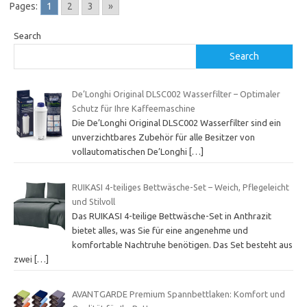
Pages:
1
2
3
»
Search
Search
De’Longhi Original DLSC002 Wasserfilter – Optimaler
Schutz für Ihre Kaffeemaschine
Die De’Longhi Original DLSC002 Wasserfilter sind ein
unverzichtbares Zubehör für alle Besitzer von
vollautomatischen De’Longhi
[…]
RUIKASI 4-teiliges Bettwäsche-Set – Weich, Pflegeleicht
und Stilvoll
Das RUIKASI 4-teilige Bettwäsche-Set in Anthrazit
bietet alles, was Sie für eine angenehme und
komfortable Nachtruhe benötigen. Das Set besteht aus
zwei
[…]
AVANTGARDE Premium Spannbettlaken: Komfort und