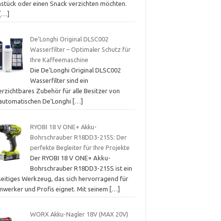
hstück oder einen Snack verzichten möchten.
[…]
De’Longhi Original DLSC002
Wasserfilter – Optimaler Schutz für
Ihre Kaffeemaschine
Die De’Longhi Original DLSC002
Wasserfilter sind ein
erzichtbares Zubehör für alle Besitzer von
lautomatischen De’Longhi
[…]
RYOBI 18 V ONE+ Akku-
Bohrschrauber R18DD3-215S: Der
perfekte Begleiter für Ihre Projekte
Der RYOBI 18 V ONE+ Akku-
Bohrschrauber R18DD3-215S ist ein
lseitiges Werkzeug, das sich hervorragend für
mwerker und Profis eignet. Mit seinem
[…]
WORX Akku-Nagler 18V (MAX 20V)