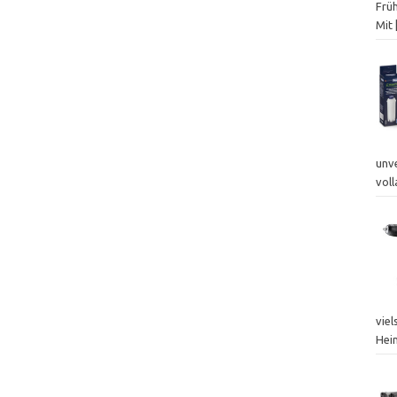
Frü
Mit
unv
vol
vie
Hei