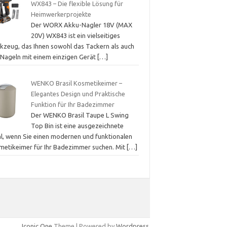
WX843 – Die flexible Lösung für
Heimwerkerprojekte
Der WORX Akku-Nagler 18V (MAX
20V) WX843 ist ein vielseitiges
kzeug, das Ihnen sowohl das Tackern als auch
 Nageln mit einem einzigen Gerät
[…]
WENKO Brasil Kosmetikeimer –
Elegantes Design und Praktische
Funktion für Ihr Badezimmer
Der WENKO Brasil Taupe L Swing
Top Bin ist eine ausgezeichnete
l, wenn Sie einen modernen und funktionalen
metikeimer für Ihr Badezimmer suchen. Mit
[…]
Iconic One
Theme | Powered by
Wordpress