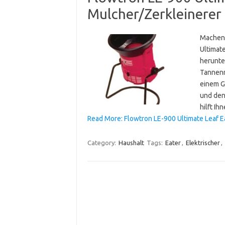
Mulcher/Zerkleinerer
Machen 
Ultimat
herunter
Tannenn
einem Ge
und den
hilft Ih
Read More: Flowtron LE-900 Ultimate Leaf Ea
Category:
Haushalt
Tags:
Eater
,
Elektrischer
,