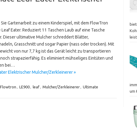
Sie Gartenarbeit zu einem Kinderspiel, mit dem FlowTron
bie
e Leaf Eater. Reduziert 11 Taschen Laub auf eine Tasche
Koh
. Dieser ultimative Mulcher schreddert Blätter,
lei
adeln, Grasschnitt und sogar Papier (nass oder trocken). Mit
wicht von nur 7,7 kg ist das Gerät leicht zu transportieren
noch strapazierfähig. Es eliminiert mühseliges Eintüten und
nen bei…
ter Elektrischer Mulcher/Zerkleinerer »
imm
Flowtron
,
LE900
,
leaf
,
Mulcher/Zerkleinerer
,
Ultimate
um 