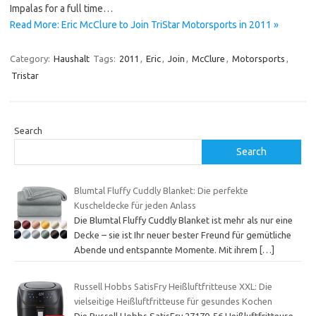
Impalas for a full time…
Read More: Eric McClure to Join TriStar Motorsports in 2011 »
Category:
Haushalt
Tags:
2011
,
Eric
,
Join
,
McClure
,
Motorsports
,
Tristar
Search
Search
Blumtal Fluffy Cuddly Blanket: Die perfekte
Kuscheldecke für jeden Anlass
Die Blumtal Fluffy Cuddly Blanket ist mehr als nur eine
Decke – sie ist Ihr neuer bester Freund für gemütliche
Abende und entspannte Momente. Mit ihrem
[…]
Russell Hobbs SatisFry Heißluftfritteuse XXL: Die
vielseitige Heißluftfritteuse für gesundes Kochen
Die Russell Hobbs SatisFry 27170-56 Heißluftfritteuse