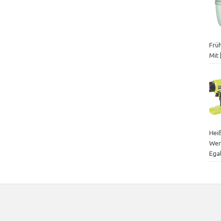
Frü
Mit
Heiß
Wer
Egal