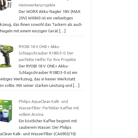
Heimwerkerprojekte
Der WORX Akku-Nagler 18V (MAX
20V) WX843 ist ein vielseitiges
kzeug, das Ihnen sowohl das Tackern als auch
 Nageln mit einem einzigen Gerät
[…]
RYOBI 18 V ONE+ Akku-
Schlagschrauber R18ID3-0: Der
perfekte Helfer für Ihre Projekte
Der RYOBI 18 V ONE+ Akku-
Schlagschrauber R18ID3-0 ist ein
seitiges Werkzeug, das in keiner Werkstatt
en sollte. Mit seiner starken Leistung und
[…]
Philips AquaClean Kalk- und
Wasserfilter: Perfekter Kaffee mit
vollem Aroma
Ein köstlicher Kaffee beginnt mit
sauberem Wasser. Der Philips
aClean Kalk- und Wasserfilter (CA6903/10)