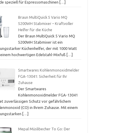
de speziell für Espressomaschinen
[…]
Braun MultiQuick 5 Vario MQ
5200WH Stabmixer – Kraftvoller
Helfer für die Küche
Der Braun MultiQuick 5 Vario MQ
5200WH Stabmixer ist ein
tungsstarker Küchenhelfer, der mit 1000 Watt
 einem hochwertigen Edelstahl-Mixfuß
[…]
Smartwares Kohlenmonoxidmelder
FGA-13041: Sicherheit für Ihr
Zuhause
Der Smartwares
Kohlenmonoxidmelder FGA-13041
tet zuverlässigen Schutz vor gefährlichem
lenmonoxid (CO) in Ihrem Zuhause. Mit einem
stungsstarken
[…]
Mepal Müslibecher To Go: Der