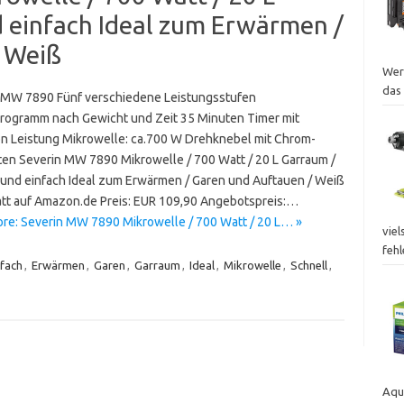
d einfach Ideal zum Erwärmen /
 Weiß
Wer
das
 MW 7890 Fünf verschiedene Leistungsstufen
rogramm nach Gewicht und Zeit 35 Minuten Timer mit
on Leistung Mikrowelle: ca.700 W Drehknebel mit Chrom-
en Severin MW 7890 Mikrowelle / 700 Watt / 20 L Garraum /
 und einfach Ideal zum Erwärmen / Garen und Auftauen / Weiß
att auf Amazon.de Preis: EUR 109,90 Angebotspreis:…
re: Severin MW 7890 Mikrowelle / 700 Watt / 20 L… »
viel
fehl
nfach
,
Erwärmen
,
Garen
,
Garraum
,
Ideal
,
Mikrowelle
,
Schnell
,
Aqu