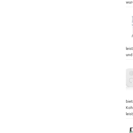
wur
leis
und
bie
Koh
lei