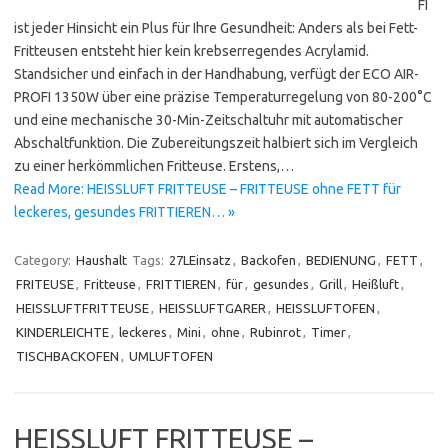
FI
ist jeder Hinsicht ein Plus für Ihre Gesundheit: Anders als bei Fett-
Fritteusen entsteht hier kein krebserregendes Acrylamid.
Standsicher und einfach in der Handhabung, verfügt der ECO AIR-
PROFI 1350W über eine präzise Temperaturregelung von 80-200°C
und eine mechanische 30-Min-Zeitschaltuhr mit automatischer
Abschaltfunktion. Die Zubereitungszeit halbiert sich im Vergleich
zu einer herkömmlichen Fritteuse. Erstens,…
Read More: HEISSLUFT FRITTEUSE – FRITTEUSE ohne FETT für
leckeres, gesundes FRITTIEREN… »
Category:
Haushalt
Tags:
27LEinsatz
,
Backofen
,
BEDIENUNG
,
FETT
,
FRITEUSE
,
Fritteuse
,
FRITTIEREN
,
für
,
gesundes
,
Grill
,
Heißluft
,
HEISSLUFTFRITTEUSE
,
HEISSLUFTGARER
,
HEISSLUFTOFEN
,
KINDERLEICHTE
,
leckeres
,
Mini
,
ohne
,
Rubinrot
,
Timer
,
TISCHBACKOFEN
,
UMLUFTOFEN
HEISSLUFT FRITTEUSE –