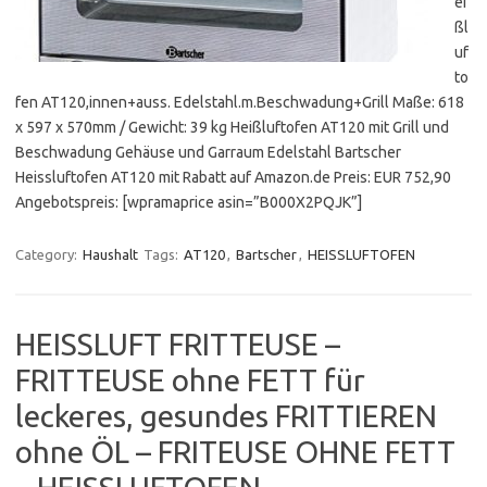
ei
ßl
uf
to
fen AT120,innen+auss. Edelstahl.m.Beschwadung+Grill Maße: 618
x 597 x 570mm / Gewicht: 39 kg Heißluftofen AT120 mit Grill und
Beschwadung Gehäuse und Garraum Edelstahl Bartscher
Heissluftofen AT120 mit Rabatt auf Amazon.de Preis: EUR 752,90
Angebotspreis: [wpramaprice asin=”B000X2PQJK”]
Category:
Haushalt
Tags:
AT120
,
Bartscher
,
HEISSLUFTOFEN
HEISSLUFT FRITTEUSE –
FRITTEUSE ohne FETT für
leckeres, gesundes FRITTIEREN
ohne ÖL – FRITEUSE OHNE FETT