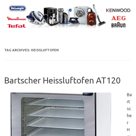
Skip
to
content
TAG ARCHIVES:
HEISSLUFTOFEN
Bartscher Heissluftofen AT120
Ba
rt
sc
he
r
H