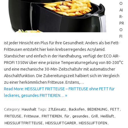
O
AI
R-
PR
O
FI
ist jeder Hinsicht ein Plus für Ihre Gesundheit: Anders als bei Fett-
Fritteusen entsteht hier kein krebserregendes Acrylamid.
Standsicher und einfach in der Handhabung, verfügt der ECO AIR-
PROFI 1350W über eine präzise Temperaturregelung von 80-200°C
und eine mechanische 30-Min-Zeitschaltuhr mit automatischer
Abschaltfunktion. Die Zubereitungszeit halbiert sich im Vergleich
zu einer herkömmlichen Fritteuse. Erstens,…
Read More: HEISSLUFT FRITTEUSE – FRITTEUSE ohne FETT für
leckeres, gesundes FRITTIEREN… »
Category:
Haushalt
Tags:
27LEinsatz
,
Backofen
,
BEDIENUNG
,
FETT
,
FRITEUSE
,
Fritteuse
,
FRITTIEREN
,
für
,
gesundes
,
Grill
,
Heißluft
,
HEISSLUFTFRITTEUSE
,
HEISSLUFTGARER
,
HEISSLUFTOFEN
,