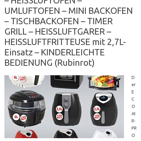
– HEISSLUFTOFEN –
UMLUFTOFEN – MINI BACKOFEN
– TISCHBACKOFEN – TIMER
GRILL – HEISSLUFTGARER –
HEISSLUFTFRITTEUSE mit 2,7L-
Einsatz – KINDERLEICHTE
BEDIENUNG (Rubinrot)
D
er
E
C
O
AI
R-
PR
O