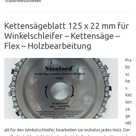
StaubfreiesArbeiten
Kettensägeblatt 125 x 22 mm für
Winkelschleifer – Kettensäge –
Flex – Holzbearbeitung
Pra
kti
sc
he
s
Ket
ten
sä
ge
nbl
att für den Winkelschleifer, bearbeiten sie mühelos jedes Holz. Der