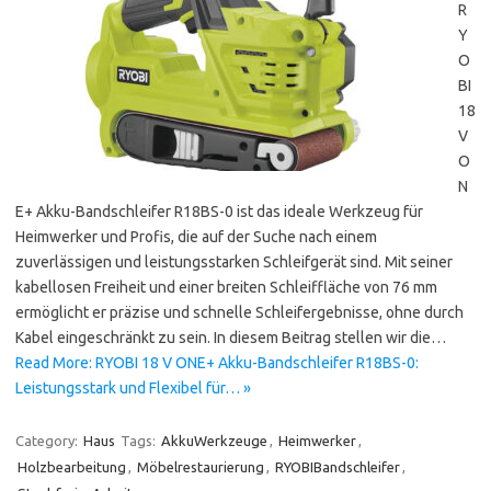
R
Y
O
BI
18
V
O
N
E+ Akku-Bandschleifer R18BS-0 ist das ideale Werkzeug für
Heimwerker und Profis, die auf der Suche nach einem
zuverlässigen und leistungsstarken Schleifgerät sind. Mit seiner
kabellosen Freiheit und einer breiten Schleiffläche von 76 mm
ermöglicht er präzise und schnelle Schleifergebnisse, ohne durch
Kabel eingeschränkt zu sein. In diesem Beitrag stellen wir die…
Read More: RYOBI 18 V ONE+ Akku-Bandschleifer R18BS-0:
Leistungsstark und Flexibel für… »
Category:
Haus
Tags:
AkkuWerkzeuge
,
Heimwerker
,
Holzbearbeitung
,
Möbelrestaurierung
,
RYOBIBandschleifer
,