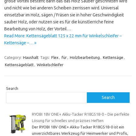
große Vorteil besteht darin das das Holz Sauber geschnitten wird
und nicht wie bei anderen Scheiben zerrissen wird. Universal
einsetzbar im Holz, sägen / Fräsen sie in hoher Geschwindigkeit
sauber Holz, oder nutzen sie es für die künstlerriche feine
Bearbeitung von Holz, der Vorteil…
Read More: Kettensägeblatt 125 x 22 mm für Winkelschleifer –
Kettensäge –… »
Category:
Haushalt
Tags:
Flex
,
für
,
Holzbearbeitung
,
Kettensäge
,
Kettensägeblatt
,
Winkelschleifer
Search
Search
RYOBI 18V ONE+ Akku-Tacker R18GS18-0 – Die perfekte
Lösung für schnelles und präzises Heften
Der RYOBI 18V ONE+ Akku-Tacker R18GS18-0 ist ein
unverzichtbares Werkzeug für Heimwerker und Profis,