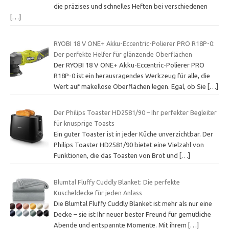
die präzises und schnelles Heften bei verschiedenen
[…]
RYOBI 18 V ONE+ Akku-Eccentric-Polierer PRO R18P-0:
Der perfekte Helfer für glänzende Oberflächen
Der RYOBI 18 V ONE+ Akku-Eccentric-Polierer PRO
R18P-0 ist ein herausragendes Werkzeug für alle, die
Wert auf makellose Oberflächen legen. Egal, ob Sie
[…]
Der Philips Toaster HD2581/90 – Ihr perfekter Begleiter
für knusprige Toasts
Ein guter Toaster ist in jeder Küche unverzichtbar. Der
Philips Toaster HD2581/90 bietet eine Vielzahl von
Funktionen, die das Toasten von Brot und
[…]
Blumtal Fluffy Cuddly Blanket: Die perfekte
Kuscheldecke für jeden Anlass
Die Blumtal Fluffy Cuddly Blanket ist mehr als nur eine
Decke – sie ist Ihr neuer bester Freund für gemütliche
Abende und entspannte Momente. Mit ihrem
[…]