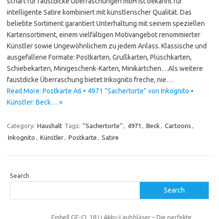
schaft für faustdicke Überraschungen mbH ist bekannt für
intelligente Satire kombiniert mit künstlerischer Qualität. Das
beliebte Sortiment garantiert Unterhaltung mit seinem speziellen
Kartensortiment, einem vielfältigen Motivangebot renommierter
Künstler sowie Ungewöhnlichem zu jedem Anlass. Klassische und
ausgefallene Formate: Postkarten, Grußkarten, Plüschkarten,
Schiebekarten, Minigeschenk-Karten, Minikärtchen…Als weitere
faustdicke Überraschung bietet Inkognito freche, nie…
Read More: Postkarte A6 • 4971 ”Sachertorte” von Inkognito •
Künstler: Beck… »
Category:
Haushalt
Tags:
''Sachertorte''
,
4971
,
Beck
,
Cartoons
,
Inkognito
,
Künstler
,
Postkarte
,
Satire
Search
Search
Einhell GE-CL 18 Li Akku-Laubbläser – Die perfekte