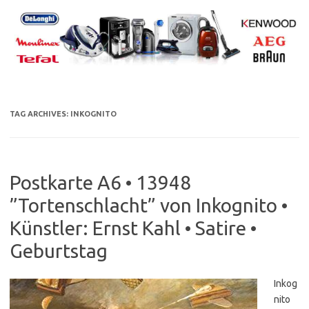
Skip
to
content
TAG ARCHIVES:
INKOGNITO
Postkarte A6 • 13948
”Tortenschlacht” von Inkognito •
Künstler: Ernst Kahl • Satire •
Geburtstag
Inkog
nito