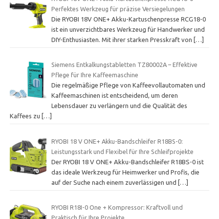
Perfektes Werkzeug für präzise Versiegelungen
Die RYOBI 18V ONE+ Akku-Kartuschenpresse RCG18-0
ist ein unverzichtbares Werkzeug für Handwerker und
DIY-Enthusiasten. Mit ihrer starken Presskraft von
[…]
Siemens Entkalkungstabletten TZ80002A – Effektive
Pflege für Ihre Kaffeemaschine
Die regelmäßige Pflege von Kaffeevollautomaten und
Kaffeemaschinen ist entscheidend, um deren
Lebensdauer zu verlängern und die Qualität des
Kaffees zu
[…]
RYOBI 18 V ONE+ Akku-Bandschleifer R18BS-0:
Leistungsstark und Flexibel für Ihre Schleifprojekte
Der RYOBI 18 V ONE+ Akku-Bandschleifer R18BS-0 ist
das ideale Werkzeug für Heimwerker und Profis, die
auf der Suche nach einem zuverlässigen und
[…]
RYOBI R18I-0 One + Kompressor: Kraftvoll und
Praktisch für Ihre Projekte