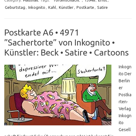
Category:
Haushalt
Tags:
''Tortenschlacht''
,
13948
,
Ernst
,
Geburtstag
,
Inkognito
,
Kahl
,
Künstler
,
Postkarte
,
Satire
Postkarte A6 • 4971
”Sachertorte” von Inkognito •
Künstler: Beck • Satire • Cartoons
Inkogn
ito Der
Berlin
er
Postka
rten-
Verlag
Inkogn
ito
Gesell