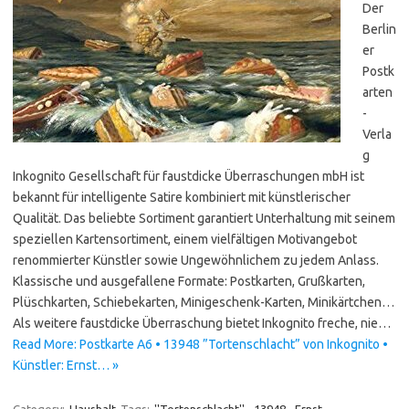
Der
Berlin
er
Postk
arten
-
Verla
g
Inkognito Gesellschaft für faustdicke Überraschungen mbH ist
bekannt für intelligente Satire kombiniert mit künstlerischer
Qualität. Das beliebte Sortiment garantiert Unterhaltung mit seinem
speziellen Kartensortiment, einem vielfältigen Motivangebot
renommierter Künstler sowie Ungewöhnlichem zu jedem Anlass.
Klassische und ausgefallene Formate: Postkarten, Grußkarten,
Plüschkarten, Schiebekarten, Minigeschenk-Karten, Minikärtchen…
Als weitere faustdicke Überraschung bietet Inkognito freche, nie…
Read More: Postkarte A6 • 13948 ”Tortenschlacht” von Inkognito •
Künstler: Ernst… »