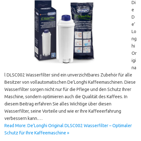
Di
e
D
e’
Lo
ng
hi
Or
igi
na
l DLSC002 Wasserfilter sind ein unverzichtbares Zubehör für alle
Besitzer von vollautomatischen De’Longhi Kaffeemaschinen. Diese
Wasserfilter sorgen nicht nur für die Pflege und den Schutz Ihrer
Maschine, sondern optimieren auch die Qualität des Kaffees. In
diesem Beitrag erfahren Sie alles Wichtige über diesen
Wasserfilter, seine Vorteile und wie er Ihre Kaffeeerfahrung
verbessern kann.…
Read More: De’Longhi Original DLSC002 Wasserfilter – Optimaler
Schutz für Ihre Kaffeemaschine »