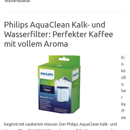
Wasserqualität
Philips AquaClean Kalk- und
Wasserfilter: Perfekter Kaffee
mit vollem Aroma
Ei
n
kö
stl
ic
he
r
Ka
ff
ee
beginnt mit sauberem Wasser. Der Philips AquaClean Kalk- und