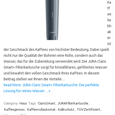
Ka
ff
ee
lie
bh
ab
er
ist
der Geschmack des Kaffees von höchster Bedeutung. Dabei spielt
nicht nur die Qualität der Bohnen eine Rolle, sondern auch das
Wasser, das für die Zubereitung verwendet wird. Die JURA Claris
Smart+ Filterkartusche sorgt für kristallklares, gefiltertes Wasser
und bewahrt den vollen Geschmack Ihres Kaffees. In diesem
Beitrag stellen wir Ihnen die Vorteile…
Read More: JURA Claris Smart+ Filterkartusche: Die perfekte
Lösung für reines Wasser… »
Category:
Haus
Tags:
ClarisSmart
,
JURAFilterkartusche
,
Kaffeegenuss
,
Kaffeevollautomat
,
Kalkschutz
,
TÜVZertifiziert
,