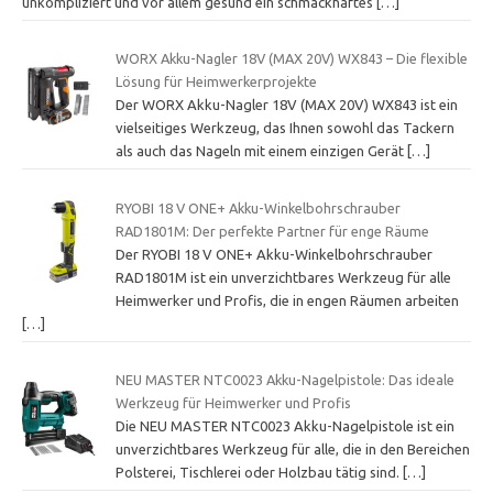
unkompliziert und vor allem gesund ein schmackhaftes
[…]
WORX Akku-Nagler 18V (MAX 20V) WX843 – Die flexible
Lösung für Heimwerkerprojekte
Der WORX Akku-Nagler 18V (MAX 20V) WX843 ist ein
vielseitiges Werkzeug, das Ihnen sowohl das Tackern
als auch das Nageln mit einem einzigen Gerät
[…]
RYOBI 18 V ONE+ Akku-Winkelbohrschrauber
RAD1801M: Der perfekte Partner für enge Räume
Der RYOBI 18 V ONE+ Akku-Winkelbohrschrauber
RAD1801M ist ein unverzichtbares Werkzeug für alle
Heimwerker und Profis, die in engen Räumen arbeiten
[…]
NEU MASTER NTC0023 Akku-Nagelpistole: Das ideale
Werkzeug für Heimwerker und Profis
Die NEU MASTER NTC0023 Akku-Nagelpistole ist ein
unverzichtbares Werkzeug für alle, die in den Bereichen
Polsterei, Tischlerei oder Holzbau tätig sind.
[…]