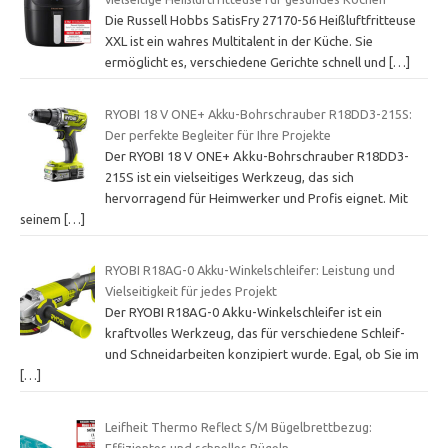
Die Russell Hobbs SatisFry 27170-56 Heißluftfritteuse
XXL ist ein wahres Multitalent in der Küche. Sie
ermöglicht es, verschiedene Gerichte schnell und
[…]
RYOBI 18 V ONE+ Akku-Bohrschrauber R18DD3-215S:
Der perfekte Begleiter für Ihre Projekte
Der RYOBI 18 V ONE+ Akku-Bohrschrauber R18DD3-
215S ist ein vielseitiges Werkzeug, das sich
hervorragend für Heimwerker und Profis eignet. Mit
seinem
[…]
RYOBI R18AG-0 Akku-Winkelschleifer: Leistung und
Vielseitigkeit für jedes Projekt
Der RYOBI R18AG-0 Akku-Winkelschleifer ist ein
kraftvolles Werkzeug, das für verschiedene Schleif-
und Schneidarbeiten konzipiert wurde. Egal, ob Sie im
[…]
Leifheit Thermo Reflect S/M Bügelbrettbezug:
Effizientes und schnelles Bügeln