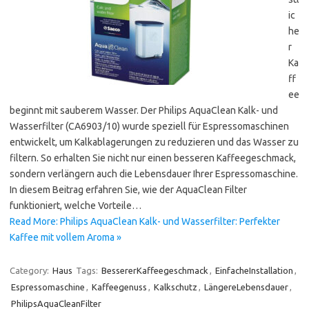
ic
he
r
Ka
ff
ee
beginnt mit sauberem Wasser. Der Philips AquaClean Kalk- und
Wasserfilter (CA6903/10) wurde speziell für Espressomaschinen
entwickelt, um Kalkablagerungen zu reduzieren und das Wasser zu
filtern. So erhalten Sie nicht nur einen besseren Kaffeegeschmack,
sondern verlängern auch die Lebensdauer Ihrer Espressomaschine.
In diesem Beitrag erfahren Sie, wie der AquaClean Filter
funktioniert, welche Vorteile…
Read More: Philips AquaClean Kalk- und Wasserfilter: Perfekter
Kaffee mit vollem Aroma »
Category:
Haus
Tags:
BessererKaffeegeschmack
,
EinfacheInstallation
,
Espressomaschine
,
Kaffeegenuss
,
Kalkschutz
,
LängereLebensdauer
,
PhilipsAquaCleanFilter