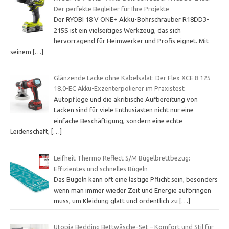
Der perfekte Begleiter für Ihre Projekte
Der RYOBI 18 V ONE+ Akku-Bohrschrauber R18DD3-
215S ist ein vielseitiges Werkzeug, das sich
hervorragend für Heimwerker und Profis eignet. Mit
seinem
[…]
Glänzende Lacke ohne Kabelsalat: Der Flex XCE 8 125
18.0-EC Akku-Exzenterpolierer im Praxistest
Autopflege und die akribische Aufbereitung von
Lacken sind für viele Enthusiasten nicht nur eine
einfache Beschäftigung, sondern eine echte
Leidenschaft,
[…]
Leifheit Thermo Reflect S/M Bügelbrettbezug:
Effizientes und schnelles Bügeln
Das Bügeln kann oft eine lästige Pflicht sein, besonders
wenn man immer wieder Zeit und Energie aufbringen
muss, um Kleidung glatt und ordentlich zu
[…]
Utopia Bedding Bettwäsche-Set – Komfort und Stil für