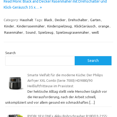
Read More: Black and Decker Rasenmäher mit Drehschalter und
Klick-Geräusch 35 x… »
Category:
Haushalt
Tags:
Black
,
Decker
,
Drehschalter
,
Garten
,
Kinder
,
Kinderrasenmäher
,
Kinderspielzeug
,
KlickGeräusch
,
orange
,
Rasenmäher
,
Sound
,
Spielzeug
,
Spielzeugrasenmäher
,
weiß
Search
Search
Smarte Vielfalt für die moderne Küche: Der Philips
Airfryer XXL Combi (Serie 7000) HD9880/90
Heißluftfritteuse im Praxistest
Der hektische Alltag stellt viele Menschen täglich vor
die Herausforderung, nach der Arbeit schnell,
unkompliziert und vor allem gesund ein schmackhaftes
[…]
RYOBI 18 V ONE+ Akku-Bohrschrauber R18DD3-215S: