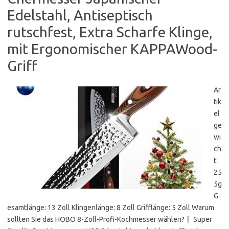
Edelstahl, Antiseptisch
rutschfest, Extra Scharfe Klinge,
mit Ergonomischer KAPPAWood-
Griff
Ar
tik
el
ge
wi
ch
t:
25
5g
G
esamtlänge: 13 Zoll Klingenlänge: 8 Zoll Grifflänge: 5 Zoll Warum
sollten Sie das HOBO 8-Zoll-Profi-Kochmesser wählen? 〖Super