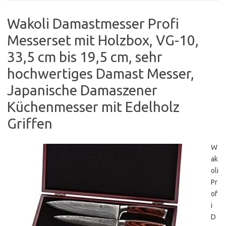
Wakoli Damastmesser Profi
Messerset mit Holzbox, VG-10,
33,5 cm bis 19,5 cm, sehr
hochwertiges Damast Messer,
Japanische Damaszener
Küchenmesser mit Edelholz
Griffen
W
ak
oli
Pr
of
i
D