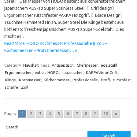
Steel〗 Das Messer von HOBO besteht aus kohlenstoffreichem
japanischem AUS-10 Super Stainless Steel. 〖Griffdesign〗
Ergonomischer rutschfester PAKKA Holzgriff. 〖Blade Design〗
Tsuchime Hammered Finish. Super Steel Die Klinge besteht aus
kohlenstoffreichem japanischem AUS-10 Super-Edelstahl. Dies
macht es…
Read More: HOBO Kochmesser Professionelle 8 Zoll –
Küchenmesser – Profi Chefmesser… »
Category:
Haushalt
Tags:
Antiseptisch
,
Chefmesser
,
edelstahl
,
Ergonomischer
,
extra
,
HOBO
,
Japanischer
,
KAPPAWoodGriff
,
Klinge
,
Kochmesser
,
Küchenmesser
,
Professionelle
,
Profi
,
rutschfest
,
scharfe
,
Zoll
Pages:
1
2
3
4
5
6
7
8
9
10
»
Search
Search