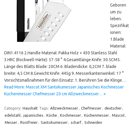
Geboren
um zu
leben.
Spezifikat
ionen:
1.Blade
Material:
DIN1.4116 2.Handle Material: Pakka Holz + 430 Stanless Stahl
3.HRC (Rockwell-Härte): 57-58 ° 4.Gesamtlänge Knife: 30.5CM5.
Länge des Blatts Blade: 20CM 6. Bladendicke: 0,2CM 7. blade
breite: 4,5 CM 8.Gewicht Knife: 445g 9. Messerkantenwinkel: 17 °
Vorsichtsmaßnahmen für den Einsatz: 1. Berühren Sie die Klinge…
Read More: Mascot XM Santokumesser Japanisches Kochmesser
Küchenmesser Chefmesser 20 cm Allzweckmesser… »
Category:
Haushalt
Tags:
Allzweckmesser
,
Chefmesser
,
deutscher
,
edelstahl
,
japanisches
,
Köche
,
Kochmesser
,
Küchenmesser
,
Mascot
,
Messer
,
Rostfreier
,
Santokumesser
,
scharf
,
Schneiden