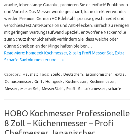
arantie, lebenslange Garantie, probieren Sie es einfach! Funktionen
und Vorteile: Das Messer wurde geschärft, kann direkt verwendet
werden Premium German HC Edelstahl, präzise geschmiedet und
verschleißfest Anti-Korrosion und Anti-Flecken. Einfach zu reinigen
mit geringem Wartungsaufwand Speziell entworfene Nackenrolle
zum Schutz Ihrer Sicherheit Verhindern Sie, dass weiche oder
dünne Scheiben an der Klinge haften bleiben…
Read More: homgeek Kochmesser, 2-teilg Profi Messer Set, Extra
Scharfe Santokumesser und… »
Category:
Haushalt
Tags:
2teilg
,
Deutschem
,
Ergonomischer
,
extra
,
Gemüsemesser
,
Griff
,
Homgeek
,
Kochmesser
,
Küchenmesser
,
Messer
,
MesserSet
,
MesserStahl
,
Profi
,
Santokumesser
,
scharfe
HOBO Kochmesser Professionelle
8 Zoll – Küchenmesser – Profi
Chefmesser Japanischer