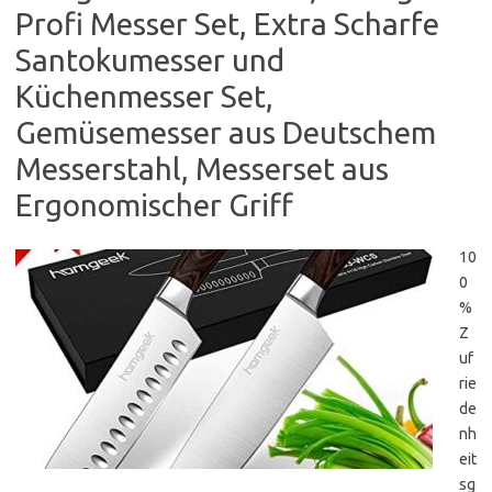
Profi Messer Set, Extra Scharfe
Santokumesser und
Küchenmesser Set,
Gemüsemesser aus Deutschem
Messerstahl, Messerset aus
Ergonomischer Griff
10
0
%
Z
uf
rie
de
nh
eit
sg