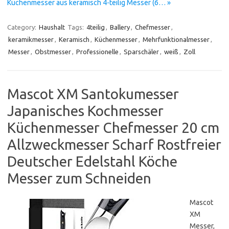
Küchenmesser aus keramisch 4-teilig Messer (6… »
Category:
Haushalt
Tags:
4teilig
,
Ballery
,
Chefmesser
,
keramikmesser
,
Keramisch
,
Küchenmesser
,
Mehrfunktionalmesser
,
Messer
,
Obstmesser
,
Professionelle
,
Sparschäler
,
weiß
,
Zoll
Mascot XM Santokumesser
Japanisches Kochmesser
Küchenmesser Chefmesser 20 cm
Allzweckmesser Scharf Rostfreier
Deutscher Edelstahl Köche
Messer zum Schneiden
Mascot
XM
Messer,