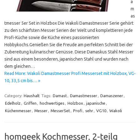
a
m
as
tmesser 5er Set in Holzbox Die Wakoli Damastmesser Serie gehört
zu den schärfsten Messer Serien der Welt und komplettieren jede
Profi-Küche sowie die Küche eines passionierten
Hobbykochs.Genießen Sie die Freude am perfekten Schnitt bei der
Zubereitung kulinarischer Genüsse. Diese Damaskus Stahl Messer
sind aus einem besonderen, japanischen Stahl und wurden nach
dem gleichen…
Read More: Wakoli Damastmesser Profi Messerset mit Holzbox, VG-
10, 33,5 cm bis… »
Category:
Haushalt
Tags:
Damast
,
Damastmesser
,
Damaszener
,
Edelholz
,
Griffen
,
hochwertiges
,
Holzbox
,
japanische
,
Küchenmesser
,
Messer
,
MesserSet
,
Profi
,
sehr
,
VG10
,
Wakoli
homgeek Kochmesser, 2-teilg