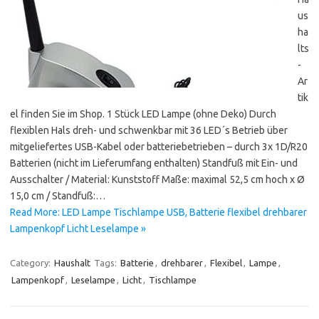
us
ha
lts
-
Ar
tik
el finden Sie im Shop. 1 Stück LED Lampe (ohne Deko) Durch
flexiblen Hals dreh- und schwenkbar mit 36 LED´s Betrieb über
mitgeliefertes USB-Kabel oder batteriebetrieben – durch 3x 1D/R20
Batterien (nicht im Lieferumfang enthalten) Standfuß mit Ein- und
Ausschalter / Material: Kunststoff Maße: maximal 52,5 cm hoch x Ø
15,0 cm / Standfuß:…
Read More: LED Lampe Tischlampe USB, Batterie flexibel drehbarer
Lampenkopf Licht Leselampe »
Category:
Haushalt
Tags:
Batterie
,
drehbarer
,
Flexibel
,
Lampe
,
Lampenkopf
,
Leselampe
,
Licht
,
Tischlampe