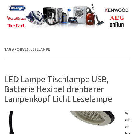
Skip
to
content
TAG ARCHIVES:
LESELAMPE
LED Lampe Tischlampe USB,
Batterie flexibel drehbarer
Lampenkopf Licht Leselampe
w
eit
er
Ha