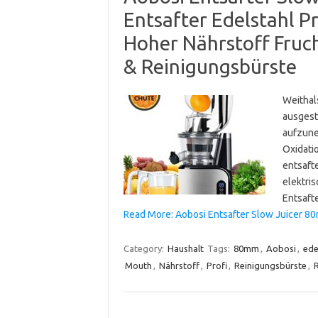
Entsafter Edelstahl P
Hoher Nährstoff Fruc
& Reinigungsbürste
Weithals
ausgest
aufzune
Oxidati
entsafte
elektri
Entsaft
Read More: Aobosi Entsafter Slow Juicer 8
Category:
Haushalt
Tags:
80mm
,
Aobosi
,
ede
Mouth
,
Nährstoff
,
Profi
,
Reinigungsbürste
,