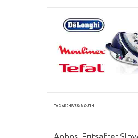
Skip
to
content
TAG ARCHIVES:
MOUTH
Aobosi Entsafter Slo