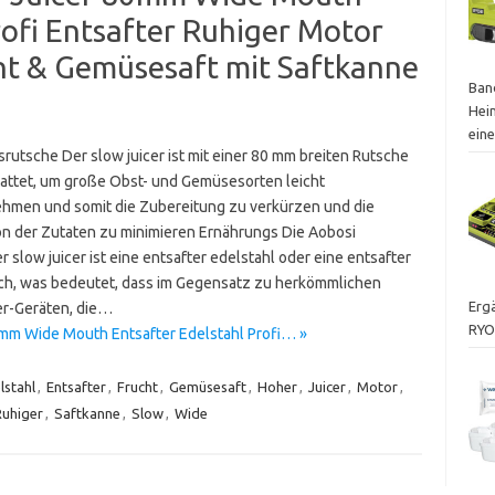
rofi Entsafter Ruhiger Motor
ht & Gemüsesaft mit Saftkanne
Ban
Hei
ein
rutsche Der slow juicer ist mit einer 80 mm breiten Rutsche
attet, um große Obst- und Gemüsesorten leicht
hmen und somit die Zubereitung zu verkürzen und die
on der Zutaten zu minimieren Ernährungs Die Aobosi
r slow juicer ist eine entsafter edelstahl oder eine entsafter
sch, was bedeutet, dass im Gegensatz zu herkömmlichen
Ergä
er-Geräten, die…
RYO
0mm Wide Mouth Entsafter Edelstahl Profi… »
lstahl
,
Entsafter
,
Frucht
,
Gemüsesaft
,
Hoher
,
Juicer
,
Motor
,
Ruhiger
,
Saftkanne
,
Slow
,
Wide