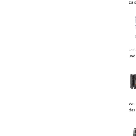
zu 
leis
und
Wer
das