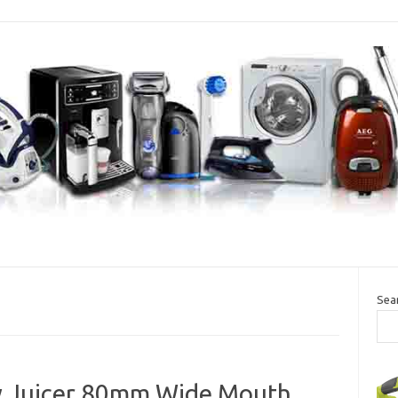
Sea
w Juicer 80mm Wide Mouth