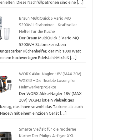
genießen. Diese Nachfüllpatronen sind eine
[…]
Braun MultiQuick 5 Vario MQ
5200WH Stabmixer – Kraftvoller
Helfer für die Küche
Der Braun MultiQuick 5 Vario MQ
5200WH Stabmixer ist ein
tungsstarker Küchenhelfer, der mit 1000 Watt
 einem hochwertigen Edelstahl-Mixfuß
[…]
WORX Akku-Nagler 18V (MAX 20V)
WX843 – Die flexible Lösung für
Heimwerkerprojekte
Der WORX Akku-Nagler 18V (MAX
20V) WX843 ist ein vielseitiges
kzeug, das Ihnen sowohl das Tackern als auch
 Nageln mit einem einzigen Gerät
[…]
Smarte Vielfalt für die moderne
Küche: Der Philips Airfryer XXL