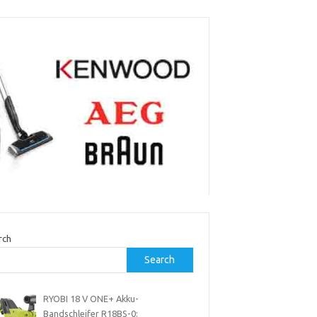
rch
Search
RYOBI 18 V ONE+ Akku-
Bandschleifer R18BS-0: