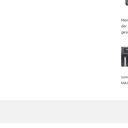
Men
der 
ges
sond
MAX