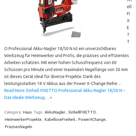
ell
FI
X
E
T
T
O Professional Akku-Nagler 18/50 N ist ein unverzichtbares
Werkzeug für Heimwerker und Profis, die präzises und effizientes
Arbeiten schätzen. Mit einer hohen Schussfrequenz von 60
Schüssen pro Minute und einer maximalen Nagellänge von 50 mm
ist dieses Gerät ideal für diverse Projekte. Dank des
leistungsstarken 18 V Akkus aus der Power X-Change Reihe…
Read More: Einhell FIXETTO Professional Akku-Nagler 18/50 N –
Das ideale Werkzeug… »
Category:
Haus
Tags:
AkkuNagler
,
EinhellFIXETTO
,
HeimwerkerProjekte
,
KabelloseFreiheit
,
PowerXChange
,
PräzisesNageln