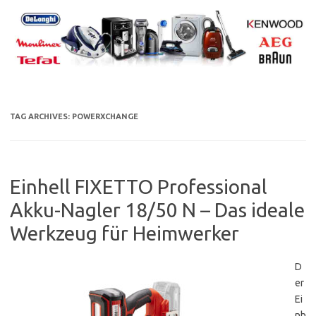
Skip
to
content
TAG ARCHIVES:
POWERXCHANGE
Einhell FIXETTO Professional
Akku-Nagler 18/50 N – Das ideale
Werkzeug für Heimwerker
D
er
Ei
nh