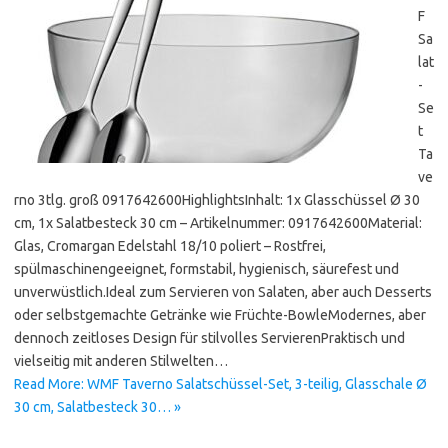
F
Sa
lat
-
Se
t
Ta
ve
rno 3tlg. groß 0917642600HighlightsInhalt: 1x Glasschüssel Ø 30
cm, 1x Salatbesteck 30 cm – Artikelnummer: 0917642600Material:
Glas, Cromargan Edelstahl 18/10 poliert – Rostfrei,
spülmaschinengeeignet, formstabil, hygienisch, säurefest und
unverwüstlich.Ideal zum Servieren von Salaten, aber auch Desserts
oder selbstgemachte Getränke wie Früchte-BowleModernes, aber
dennoch zeitloses Design für stilvolles ServierenPraktisch und
vielseitig mit anderen Stilwelten…
Read More: WMF Taverno Salatschüssel-Set, 3-teilig, Glasschale Ø
30 cm, Salatbesteck 30… »