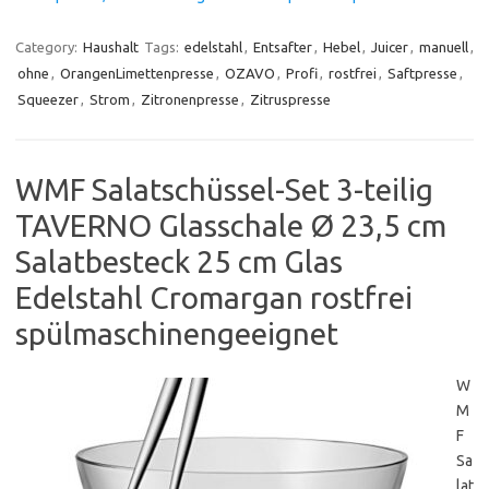
Category:
Haushalt
Tags:
edelstahl
,
Entsafter
,
Hebel
,
Juicer
,
manuell
,
ohne
,
OrangenLimettenpresse
,
OZAVO
,
Profi
,
rostfrei
,
Saftpresse
,
Squeezer
,
Strom
,
Zitronenpresse
,
Zitruspresse
WMF Salatschüssel-Set 3-teilig
TAVERNO Glasschale Ø 23,5 cm
Salatbesteck 25 cm Glas
Edelstahl Cromargan rostfrei
spülmaschinengeeignet
W
M
F
Sa
lat