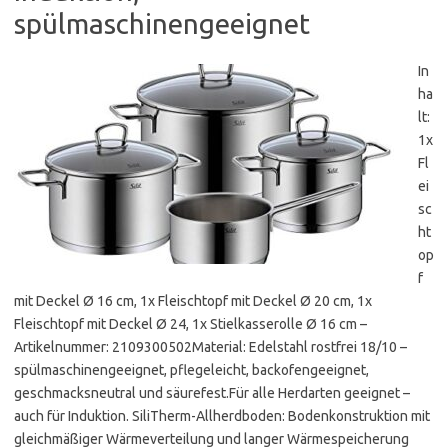
spülmaschinengeeignet
In
ha
lt:
1x
Fl
ei
sc
ht
op
f
mit Deckel Ø 16 cm, 1x Fleischtopf mit Deckel Ø 20 cm, 1x
Fleischtopf mit Deckel Ø 24, 1x Stielkasserolle Ø 16 cm –
Artikelnummer: 2109300502Material: Edelstahl rostfrei 18/10 –
spülmaschinengeeignet, pflegeleicht, backofengeeignet,
geschmacksneutral und säurefest.Für alle Herdarten geeignet –
auch für Induktion. SiliTherm-Allherdboden: Bodenkonstruktion mit
gleichmäßiger Wärmeverteilung und langer Wärmespeicherung