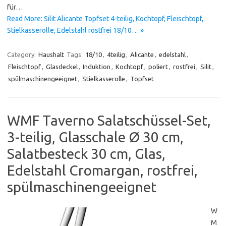
für…
Read More: Silit Alicante Topfset 4-teilig, Kochtopf, Fleischtopf,
Stielkasserolle, Edelstahl rostfrei 18/10… »
Category:
Haushalt
Tags:
18/10
,
4teilig
,
Alicante
,
edelstahl
,
Fleischtopf
,
Glasdeckel
,
Induktion
,
Kochtopf
,
poliert
,
rostfrei
,
Silit
,
spülmaschinengeeignet
,
Stielkasserolle
,
Topfset
WMF Taverno Salatschüssel-Set,
3-teilig, Glasschale Ø 30 cm,
Salatbesteck 30 cm, Glas,
Edelstahl Cromargan, rostfrei,
spülmaschinengeeignet
W
M