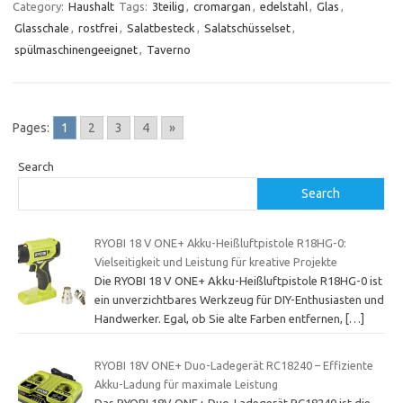
Category:
Haushalt
Tags:
3teilig
,
cromargan
,
edelstahl
,
Glas
,
Glasschale
,
rostfrei
,
Salatbesteck
,
Salatschüsselset
,
spülmaschinengeeignet
,
Taverno
Pages:
1
2
3
4
»
Search
Search
RYOBI 18 V ONE+ Akku-Heißluftpistole R18HG-0:
Vielseitigkeit und Leistung für kreative Projekte
Die RYOBI 18 V ONE+ Akku-Heißluftpistole R18HG-0 ist
ein unverzichtbares Werkzeug für DIY-Enthusiasten und
Handwerker. Egal, ob Sie alte Farben entfernen,
[…]
RYOBI 18V ONE+ Duo-Ladegerät RC18240 – Effiziente
Akku-Ladung für maximale Leistung
Das RYOBI 18V ONE+ Duo-Ladegerät RC18240 ist die