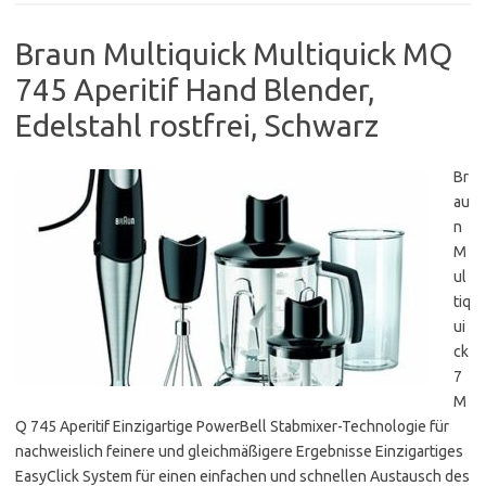
Braun Multiquick Multiquick MQ
745 Aperitif Hand Blender,
Edelstahl rostfrei, Schwarz
Br
au
n
M
ul
tiq
ui
ck
7
M
Q 745 Aperitif Einzigartige PowerBell Stabmixer-Technologie für
nachweislich feinere und gleichmäßigere Ergebnisse Einzigartiges
EasyClick System für einen einfachen und schnellen Austausch des