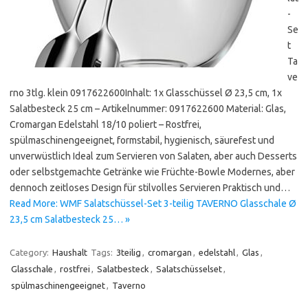
-
Se
t
Ta
ve
rno 3tlg. klein 0917622600Inhalt: 1x Glasschüssel Ø 23,5 cm, 1x
Salatbesteck 25 cm – Artikelnummer: 0917622600 Material: Glas,
Cromargan Edelstahl 18/10 poliert – Rostfrei,
spülmaschinengeeignet, formstabil, hygienisch, säurefest und
unverwüstlich Ideal zum Servieren von Salaten, aber auch Desserts
oder selbstgemachte Getränke wie Früchte-Bowle Modernes, aber
dennoch zeitloses Design für stilvolles Servieren Praktisch und…
Read More: WMF Salatschüssel-Set 3-teilig TAVERNO Glasschale Ø
23,5 cm Salatbesteck 25… »
Category:
Haushalt
Tags:
3teilig
,
cromargan
,
edelstahl
,
Glas
,
Glasschale
,
rostfrei
,
Salatbesteck
,
Salatschüsselset
,
spülmaschinengeeignet
,
Taverno