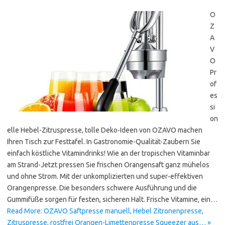
O
Z
A
V
O
Pr
of
es
si
on
elle Hebel-Zitruspresse, tolle Deko-Ideen von OZAVO machen
Ihren Tisch zur Festtafel. In Gastronomie-Qualität-Zaubern Sie
einfach köstliche Vitamindrinks! Wie an der tropischen Vitaminbar
am Strand-Jetzt pressen Sie frischen Orangensaft ganz mühelos
und ohne Strom. Mit der unkomplizierten und super-effektiven
Orangenpresse. Die besonders schwere Ausführung und die
Gummifüße sorgen für festen, sicheren Halt. Frische Vitamine, ein…
Read More: OZAVO Saftpresse manuell, Hebel Zitronenpresse,
Zitruspresse, rostfrei Orangen-Limettenpresse Squeezer aus… »