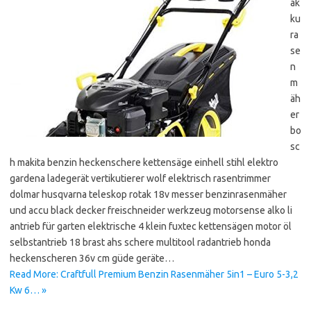
ak
ku
ra
se
n
m
äh
er
bo
sc
h makita benzin heckenschere kettensäge einhell stihl elektro
gardena ladegerät vertikutierer wolf elektrisch rasentrimmer
dolmar husqvarna teleskop rotak 18v messer benzinrasenmäher
und accu black decker freischneider werkzeug motorsense alko li
antrieb für garten elektrische 4 klein fuxtec kettensägen motor öl
selbstantrieb 18 brast ahs schere multitool radantrieb honda
heckenscheren 36v cm güde geräte…
Read More: Craftfull Premium Benzin Rasenmäher 5in1 – Euro 5-3,2
Kw 6… »