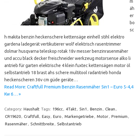
m
äh
er
bo
sc
h makita benzin heckenschere kettensäge einhell stihl elektro
gardena ladegerät vertikutierer wolf elektrisch rasentrimmer
dolmar husqvarna teleskop rotak 18v messer benzinrasenmäher
und accu black decker freischneider werkzeug motorsense alko li
antrieb für garten elektrische 4 klein fuxtec kettensägen motor öl
selbstantrieb 18 brast ahs schere multitool radantrieb honda
heckenscheren 36v cm güde geräte…
Read More: Craftfull Premium Benzin Rasenmäher 5in1 – Euro 5-4,4
Kw 6… »
Category:
Haushalt
Tags:
196cc
,
4Takt
,
5in1
,
Benzin
,
Clean
,
CR19620
,
Craftfull
,
Easy
,
Euro
,
Markengetriebe
,
Motor
,
Premium
,
Rasenmäher
,
Schnittbreite
,
Selbstantrieb