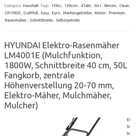
Category:
Haushalt
Tags:
139cc
,
139ccm
,
4Takt
,
5in1
,
Benzin
,
Clean
,
CR13920
,
Craftfull
,
Easy
,
Euro
,
Markengetriebe
,
Motor
,
Premium
,
Rasenmäher
,
Schnittbreite
,
Selbstantrieb
HYUNDAI Elektro-Rasenmäher
LM4001E (Mulchfunktion,
1800W, Schnittbreite 40 cm, 50L
Fangkorb, zentrale
Höhenverstellung 20-70 mm,
Elektro-Mäher, Mulchmäher,
Mulcher)
EI
N
N