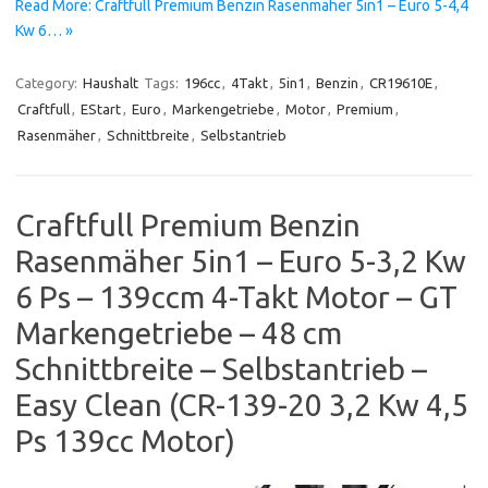
Read More: Craftfull Premium Benzin Rasenmäher 5in1 – Euro 5-4,4
Kw 6… »
Category:
Haushalt
Tags:
196cc
,
4Takt
,
5in1
,
Benzin
,
CR19610E
,
Craftfull
,
EStart
,
Euro
,
Markengetriebe
,
Motor
,
Premium
,
Rasenmäher
,
Schnittbreite
,
Selbstantrieb
Craftfull Premium Benzin
Rasenmäher 5in1 – Euro 5-3,2 Kw
6 Ps – 139ccm 4-Takt Motor – GT
Markengetriebe – 48 cm
Schnittbreite – Selbstantrieb –
Easy Clean (CR-139-20 3,2 Kw 4,5
Ps 139cc Motor)