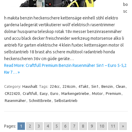
bo
sc
h makita benzin heckenschere kettensäge einhell stihl elektro
gardena ladegerät vertikutierer wolf elektrisch rasentrimmer
dolmar husqvarna teleskop rotak 18v messer benzinrasenmäher
und accu black decker freischneider werkzeug motorsense alko li
antrieb für garten elektrische 4 klein fuxtec kettensägen motor öl
selbstantrieb 18 brast ahs schere multitool radantrieb honda
heckenscheren 36v cm güde geräte…
Read More: Craftfull Premium Benzin Rasenmäher 5in1 – Euro 5-5,2
Kw 7… »
Category:
Haushalt
Tags:
224cc
,
224ccm
,
4Takt
,
5in1
,
Benzin
,
Clean
,
CR22420
,
Craftfull
,
Easy
,
Euro
,
Markengetriebe
,
Motor
,
Premium
,
Rasenmäher
,
Schnittbreite
,
Selbstantrieb
Pages:
1
2
3
4
5
6
7
8
9
10
11
»