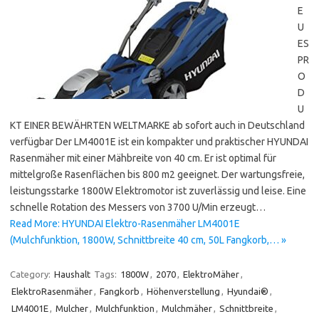
E
U
ES
PR
O
D
U
KT EINER BEWÄHRTEN WELTMARKE ab sofort auch in Deutschland
verfügbar Der LM4001E ist ein kompakter und praktischer HYUNDAI
Rasenmäher mit einer Mähbreite von 40 cm. Er ist optimal für
mittelgroße Rasenflächen bis 800 m2 geeignet. Der wartungsfreie,
leistungsstarke 1800W Elektromotor ist zuverlässig und leise. Eine
schnelle Rotation des Messers von 3700 U/Min erzeugt…
Read More: HYUNDAI Elektro-Rasenmäher LM4001E
(Mulchfunktion, 1800W, Schnittbreite 40 cm, 50L Fangkorb,… »
Category:
Haushalt
Tags:
1800W
,
2070
,
ElektroMäher
,
ElektroRasenmäher
,
Fangkorb
,
Höhenverstellung
,
Hyundai®
,
LM4001E
,
Mulcher
,
Mulchfunktion
,
Mulchmäher
,
Schnittbreite
,