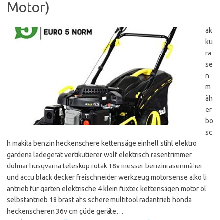
Motor)
ak
ku
ra
se
n
m
äh
er
bo
sc
h makita benzin heckenschere kettensäge einhell stihl elektro
gardena ladegerät vertikutierer wolf elektrisch rasentrimmer
dolmar husqvarna teleskop rotak 18v messer benzinrasenmäher
und accu black decker freischneider werkzeug motorsense alko li
antrieb für garten elektrische 4 klein fuxtec kettensägen motor öl
selbstantrieb 18 brast ahs schere multitool radantrieb honda
heckenscheren 36v cm güde geräte…