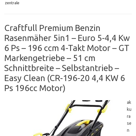
zentrale
Craftfull Premium Benzin
Rasenmäher 5in1 – Euro 5-4,4 Kw
6 Ps – 196 ccm 4-Takt Motor – GT
Markengetriebe – 51 cm
Schnittbreite – Selbstantrieb –
Easy Clean (CR-196-20 4,4 KW 6
Ps 196cc Motor)
ak
ku
ra
se
n