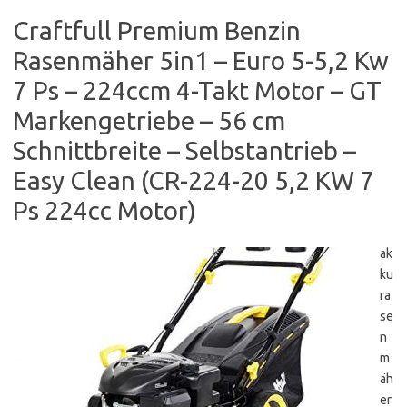
Craftfull Premium Benzin
Rasenmäher 5in1 – Euro 5-5,2 Kw
7 Ps – 224ccm 4-Takt Motor – GT
Markengetriebe – 56 cm
Schnittbreite – Selbstantrieb –
Easy Clean (CR-224-20 5,2 KW 7
Ps 224cc Motor)
ak
ku
ra
se
n
m
äh
er