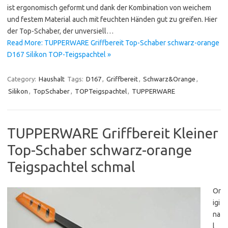
ist ergonomisch geformt und dank der Kombination von weichem
und festem Material auch mit feuchten Händen gut zu greifen. Hier
der Top-Schaber, der unversiell…
Read More: TUPPERWARE Griffbereit Top-Schaber schwarz-orange
D167 Silikon TOP-Teigspachtel »
Category:
Haushalt
Tags:
D167
,
Griffbereit
,
Schwarz&Orange
,
Silikon
,
TopSchaber
,
TOPTeigspachtel
,
TUPPERWARE
TUPPERWARE Griffbereit Kleiner
Top-Schaber schwarz-orange
Teigspachtel schmal
Or
igi
na
l