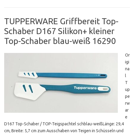
TUPPERWARE Griffbereit Top-
Schaber D167 Silikon+ kleiner
Top-Schaber blau-weiß 16290
Or
igi
na
l
T
up
pe
rw
ar
e
D167 Top-Schaber / TOP-Teigspachtel schblau-weißLänge: 29,4
cm, Breite: 5,7 cm zum Ausschaben von Teigen in Schüsseln und