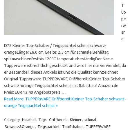
T
up
pe
rw
ar
e
D78 Kleiner Top-Schaber / Teigspachtel schmalschwarz-
orangeLänge: 28,0 cm, Breite: 2,5 cm für schmale Behälter.
spülmaschinenfestbis 120°C temperaturbeständigDer Name
Tupperware ist rechtlich geschützt und wird hier nur verwendet, da
er Bestandteil dieses Artikels ist und die Qualität kennzeichnet
Original Tupperware TUPPERWARE Griffbereit Kleiner Top-Schaber
schwarz-orange Teigspachtel schmal mit Rabatt auf Amazon.de
Preis: EUR 13,40 Angebotspreis:…
Read More: TUPPERWARE Griffbereit Kleiner Top-Schaber schwarz-
orange Teigspachtel schmal »
Category:
Haushalt
Tags:
Griffbereit
,
Kleiner
,
schmal
,
Schwarz&Orange
,
Teigspachtel
,
TopSchaber
,
TUPPERWARE