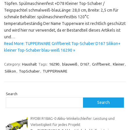
Töpfen. Spülmaschinenfest +D78 Kleiner Top-Schaber /
Teigspachtel schmalweiß-blauLänge: 28,0 cm, Breite: 2,5 cm für
schmale Behälter. spülmaschinenfestbis 120°C
temperaturbeständig Der Name Tupperware ist rechtlich geschützt
und wird hier nur verwendet, da er Bestandteil dieses Artikels ist
und…
Read More: TUPPERWARE Griffbereit Top-Schaber D167 Silikon+
kleiner Top-Schaber blau-weiß 16290 »
Category:
Haushalt
Tags:
16290
,
blauweiß
,
D167
,
Griffbereit
,
Kleiner
,
Silikon
,
TopSchaber
,
TUPPERWARE
Search
Search
RYOBI R18AG-0 Akku-Winkelschleifer: Leistung und
Vielseitigkeit für jedes Projekt