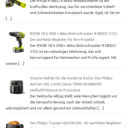
Der RYOBI R18AG-0 Akku-Winkelschleifer ist ein
kraftvolles Werkzeug, das für verschiedene Schleif-
und Schneidarbeiten konzipiert wurde. Egal, ob Sie im
[…]
RYOBI 18 V ONE+ Akku-Bohrschrauber R18DD3-215S:
Der perfekte Begleiter für Ihre Projekte
Der RYOBI 18 V ONE+ Akku-Bohrschrauber R18DD3-
215S ist ein vielseitiges Werkzeug, das sich
hervorragend für Heimwerker und Profis eignet. Mit
seinem
[…]
Smarte Vielfalt für die moderne Küche: Der Philips
Airfryer XXL Combi (Serie 7000) HD9880/90
Heißluftfritteuse im Praxistest
Der hektische Alltag stellt viele Menschen täglich vor
die Herausforderung, nach der Arbeit schnell,
unkompliziert und vor allem gesund ein schmackhaftes
[…]
Der Philips Toaster HD2581/90 – Ihr perfekter Begleiter