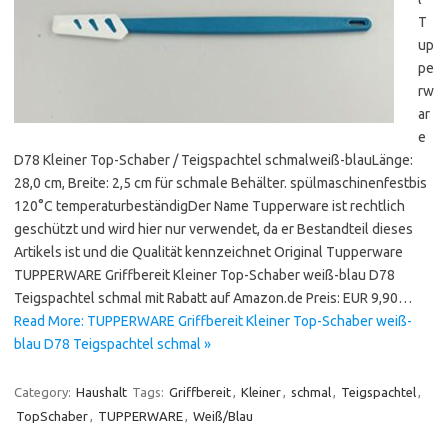
T
up
pe
rw
ar
e
D78 Kleiner Top-Schaber / Teigspachtel schmalweiß-blauLänge:
28,0 cm, Breite: 2,5 cm für schmale Behälter. spülmaschinenfestbis
120°C temperaturbeständigDer Name Tupperware ist rechtlich
geschützt und wird hier nur verwendet, da er Bestandteil dieses
Artikels ist und die Qualität kennzeichnet Original Tupperware
TUPPERWARE Griffbereit Kleiner Top-Schaber weiß-blau D78
Teigspachtel schmal mit Rabatt auf Amazon.de Preis: EUR 9,90…
Read More: TUPPERWARE Griffbereit Kleiner Top-Schaber weiß-
blau D78 Teigspachtel schmal »
Category:
Haushalt
Tags:
Griffbereit
,
Kleiner
,
schmal
,
Teigspachtel
,
TopSchaber
,
TUPPERWARE
,
Weiß/Blau