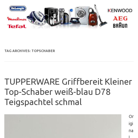
Skip
to
content
TAG ARCHIVES:
TOPSCHABER
TUPPERWARE Griffbereit Kleiner
Top-Schaber weiß-blau D78
Teigspachtel schmal
Or
igi
na
l