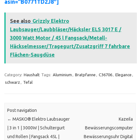
asin=”B0771TD2J8″]
See also
Grizzly Elektro
Laubsauger/Laubbläser/Häcksler ELS 3017 E /
3000 Watt Motor / 45 l Fangsack/Metall-
Häckselmesser/Tragegurt/Zusatzgriff 7 fahrbare
Flächen-Saugdüse
Category:
Haushalt
Tags:
Aluminium
,
Bratpfanne
,
C36706
,
Elegance
,
schwarz
,
Tefal
Post navigation
←
MASKO® Elektro Laubsauger
Kazeila
| 3 in 1 | 3000W | Schultergurt
Bewässerungscomputer
und Rollen | Fangsack 45L |
Bewässerungsuhr Digital