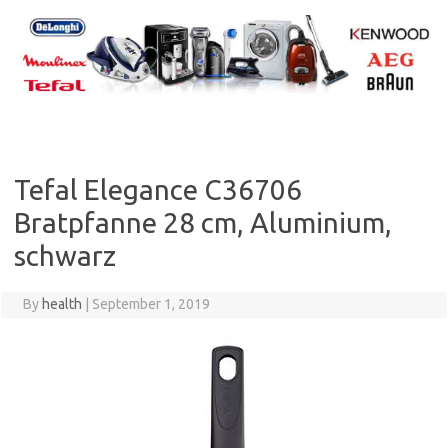
Skip
to
content
Tefal Elegance C36706
Bratpfanne 28 cm, Aluminium,
schwarz
By
health
|
September 1, 2019