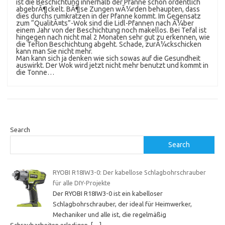
ist die Beschichtung innerhalb der Pfanne schon ordentlich
abgebrÃ¶ckelt. BÃ¶se Zungen wÃ¼rden behaupten, dass
dies durchs rumkratzen in der Pfanne kommt. Im Gegensatz
zum “QualitÃ¤ts”-Wok sind die Lidl-Pfannen nach Ã¼ber
einem Jahr von der Beschichtung noch makellos. Bei Tefal ist
hingegen nach nicht mal 2 Monaten sehr gut zu erkennen, wie
die Teflon Beschichtung abgeht. Schade, zurÃ¼ckschicken
kann man Sie nicht mehr.
Man kann sich ja denken wie sich sowas auf die Gesundheit
auswirkt. Der Wok wird jetzt nicht mehr benutzt und kommt in
die Tonne…
Search
Search
RYOBI R18IW3-0: Der kabellose Schlagbohrschrauber
für alle DIY-Projekte
Der RYOBI R18IW3-0 ist ein kabelloser
Schlagbohrschrauber, der ideal für Heimwerker,
Mechaniker und alle ist, die regelmäßig
Schraubarbeiten erledigen.
[…]