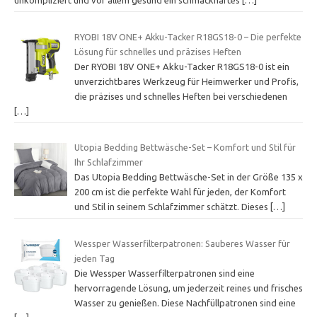
unkompliziert und vor allem gesund ein schmackhaftes
[…]
RYOBI 18V ONE+ Akku-Tacker R18GS18-0 – Die perfekte
Lösung für schnelles und präzises Heften
Der RYOBI 18V ONE+ Akku-Tacker R18GS18-0 ist ein
unverzichtbares Werkzeug für Heimwerker und Profis,
die präzises und schnelles Heften bei verschiedenen
[…]
Utopia Bedding Bettwäsche-Set – Komfort und Stil für
Ihr Schlafzimmer
Das Utopia Bedding Bettwäsche-Set in der Größe 135 x
200 cm ist die perfekte Wahl für jeden, der Komfort
und Stil in seinem Schlafzimmer schätzt. Dieses
[…]
Wessper Wasserfilterpatronen: Sauberes Wasser für
jeden Tag
Die Wessper Wasserfilterpatronen sind eine
hervorragende Lösung, um jederzeit reines und frisches
Wasser zu genießen. Diese Nachfüllpatronen sind eine