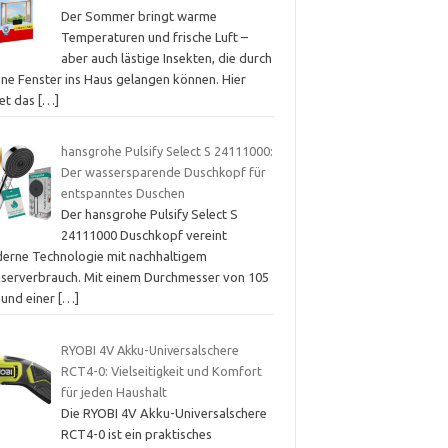
Der Sommer bringt warme
Temperaturen und frische Luft –
aber auch lästige Insekten, die durch
ene Fenster ins Haus gelangen können. Hier
tet das
[…]
hansgrohe Pulsify Select S 24111000:
Der wassersparende Duschkopf für
entspanntes Duschen
Der hansgrohe Pulsify Select S
24111000 Duschkopf vereint
erne Technologie mit nachhaltigem
serverbrauch. Mit einem Durchmesser von 105
und einer
[…]
RYOBI 4V Akku-Universalschere
RCT4-0: Vielseitigkeit und Komfort
für jeden Haushalt
Die RYOBI 4V Akku-Universalschere
RCT4-0 ist ein praktisches