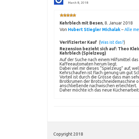
March 8, 2018
Kehrblech mit Besen
,
8. Januar 2018
Von
Hubert Stiegler Michalak
–
Alle m
Verifizierter Kauf
(
Was ist das?
)
Rezension bezieht sich auf:
Theo Klei
Kehrblech (Spielzeug)
Auf der Suche nach einem Hilfsmittel da
Kaffeeautomaten herum liegt.
Dabei viel mir dieses “Spielzeug” auf, we
Kehrschaufen ist flach genung um gut Sc
Vorteil ist durch die Grösse dass man sehr
Brotkrumen der Brotschneidemaschine od
anschließende nachwischen erleichtert.
Daher möchte ich das neue Küchenarbeits
Copyright 2018