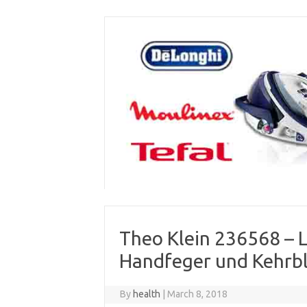
Skip
to
content
Theo Klein 236568 – L
Handfeger und Kehrb
By
health
|
March 8, 2018