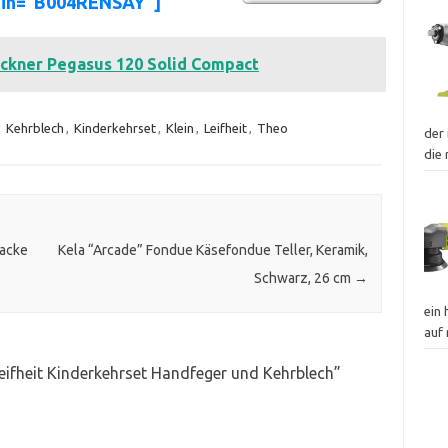
sin=”B004RENSAY”]
ockner Pegasus 120 Solid Compact
,
Kehrblech
,
Kinderkehrset
,
Klein
,
Leifheit
,
Theo
der 
die
acke
Kela “Arcade” Fondue Käsefondue Teller, Keramik,
Schwarz, 26 cm
→
ein
auf
eifheit Kinderkehrset Handfeger und Kehrblech
”