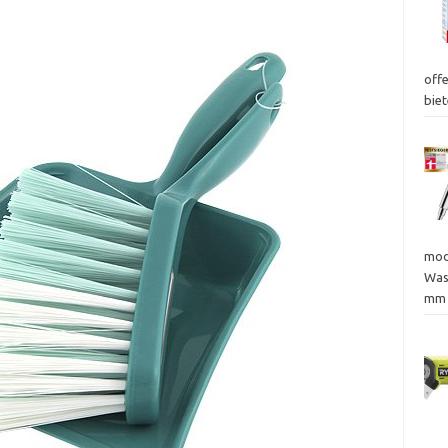
off
bie
mod
Was
mm 