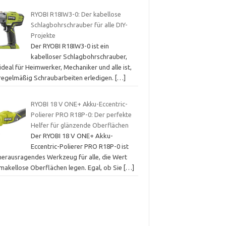
RYOBI R18IW3-0: Der kabellose
Schlagbohrschrauber für alle DIY-
Projekte
Der RYOBI R18IW3-0 ist ein
kabelloser Schlagbohrschrauber,
ideal für Heimwerker, Mechaniker und alle ist,
 regelmäßig Schraubarbeiten erledigen.
[…]
RYOBI 18 V ONE+ Akku-Eccentric-
Polierer PRO R18P-0: Der perfekte
Helfer für glänzende Oberflächen
Der RYOBI 18 V ONE+ Akku-
Eccentric-Polierer PRO R18P-0 ist
 herausragendes Werkzeug für alle, die Wert
 makellose Oberflächen legen. Egal, ob Sie
[…]