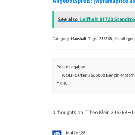
Angebotspreis: [wpramaprice a
See also
Leifheit 81720 Standtr
Category:
Haushalt
Tags:
236568
,
Handfeger
Post navigation
←
WOLF-Garten 3666000 Benzin-Motorh
T61B
0 thoughts on “
Theo Klein 236568 – L
Mutter,26.