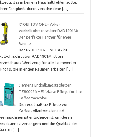
zeug, das in keinem Haushalt fehlen sollte.
ihrer Fähigkeit, durch verschiedene
[…]
RYOBI 18 V ONE+ Akku-
Winkelbohrschrauber RAD1801M:
Der perfekte Partner für enge
Räume
Der RYOBI 18 V ONE+ Akku-
kelbohrschrauber RAD1801M ist ein
erzichtbares Werkzeug für alle Heimwerker
 Profis, die in engen Räumen arbeiten
[…]
Siemens Entkalkungstabletten
TZ80002A – Effektive Pflege für Ihre
Kaffeemaschine
Die regelmäßige Pflege von
Kaffeevollautomaten und
feemaschinen ist entscheidend, um deren
ensdauer zu verlängern und die Qualität des
fees zu
[…]