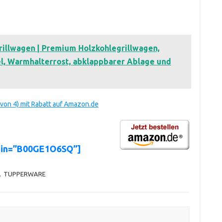
illwagen | Premium Holzkohlegrillwagen,
el, Warmhalterrost, abklappbarer Ablage und
von 4) mit Rabatt auf Amazon.de
asin=”B00GE1O6SQ”]
,
TUPPERWARE