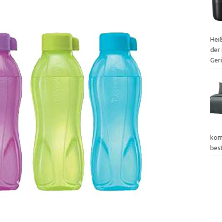
Heiß
der 
Ger
kom
bes