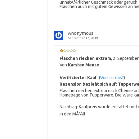
unnatÃ¼rlicher Geschmack oder geruch zu 
Flaschen auch mit gutem Gewissen an me
Anonymous
September 17, 2019
Flaschen riechen extrem
,
2. September
Von
Karsten Mense
Verifizierter Kauf
(
Was ist das?
)
Rezension bezieht sich auf:
Tupperwar
Flaschen riechen extrem nach Chemie und 
Homepage von Tupperware. Die Ware kam
Nachtrag: Kaufpreis wurde erstattet und 
in den MÃ¼ll.