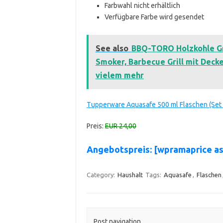
Farbwahl nicht erhältlich
Verfügbare Farbe wird gesendet
See also
BBQ-TORO Holzkohle Gr
Smoker, Barbecue Grill mit Deck
vielem mehr
Tupperware Aquasafe 500 ml Flaschen (Set 
Preis:
EUR 24,00
Angebotspreis: [wpramaprice 
Category:
Haushalt
Tags:
Aquasafe
,
Flaschen
Post navigation