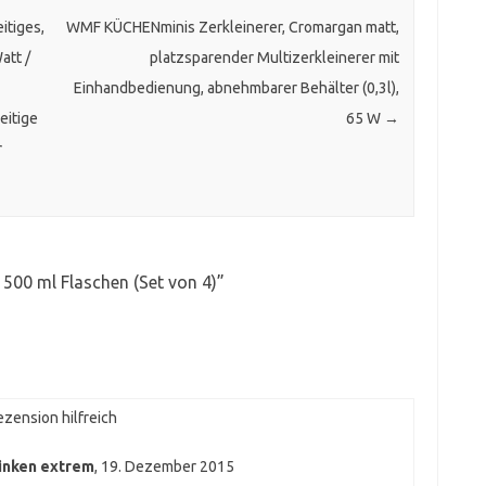
itiges,
WMF KÜCHENminis Zerkleinerer, Cromargan matt,
att /
platzsparender Multizerkleinerer mit
Einhandbedienung, abnehmbarer Behälter (0,3l),
eitige
65 W
→
r
500 ml Flaschen (Set von 4)
”
zension hilfreich
tinken extrem
,
19. Dezember 2015