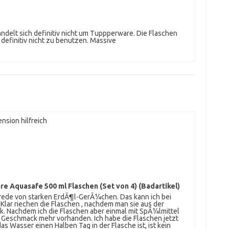
ndelt sich definitiv nicht um Tuppperware. Die Flaschen
definitiv nicht zu benutzen. Massive
nsion hilfreich
e Aquasafe 500 ml Flaschen (Set von 4) (Badartikel)
 rede von starken ErdÃ¶l-GerÃ¼chen. Das kann ich bei
 Klar riechen die Flaschen , nachdem man sie aus der
. Nachdem ich die Flaschen aber einmal mit SpÃ¼lmittel
 Geschmack mehr vorhanden. Ich habe die Flaschen jetzt
 Wasser einen Halben Tag in der Flasche ist, ist kein