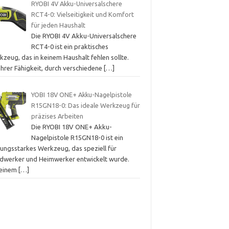
RYOBI 4V Akku-Universalschere
RCT4-0: Vielseitigkeit und Komfort
für jeden Haushalt
Die RYOBI 4V Akku-Universalschere
RCT4-0 ist ein praktisches
zeug, das in keinem Haushalt fehlen sollte.
ihrer Fähigkeit, durch verschiedene
[…]
YOBI 18V ONE+ Akku-Nagelpistole
R15GN18-0: Das ideale Werkzeug für
präzises Arbeiten
Die RYOBI 18V ONE+ Akku-
Nagelpistole R15GN18-0 ist ein
tungsstarkes Werkzeug, das speziell für
dwerker und Heimwerker entwickelt wurde.
 einem
[…]