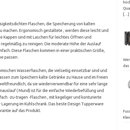
höch
Qua
[…]
ssigkeitsdichten Flaschen, die Speicherung von kalten
u machen. Ergonomisch gestaltete , werden diese leicht und
e Kappen sind mit Laschen für leichtes Öffnen und
 regelmäßig zu reinigen. Die moderate Höhe der Auslauf
infach. Diese Flaschen kommen in einer praktischen Größe,
he passen .
Wer
das
mischen Wasserflaschen, die vielseitig einsetzbar sind und
assen zum Speichern kalte Getränke zu Hause und im Freien
eltfreundlich, da sie wiederverwendbar für eine sehr lange
nauslauf ( Mund) ist für die einfache Wiederbefüllung und
nfach -zu-tragen -Flaschen , mit kegeliger und konturierte
er Lagerung im Kühlschrank. Das beste Design Tupperware
rantie auf das Produkt.
Fuss
Kle