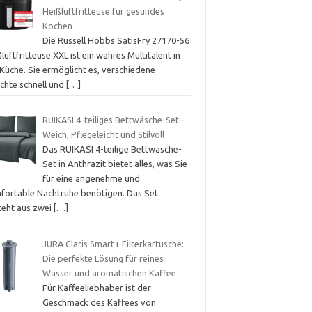
Heißluftfritteuse für gesundes
Kochen
Die Russell Hobbs SatisFry 27170-56
luftfritteuse XXL ist ein wahres Multitalent in
Küche. Sie ermöglicht es, verschiedene
ichte schnell und
[…]
RUIKASI 4-teiliges Bettwäsche-Set –
Weich, Pflegeleicht und Stilvoll
Das RUIKASI 4-teilige Bettwäsche-
Set in Anthrazit bietet alles, was Sie
für eine angenehme und
fortable Nachtruhe benötigen. Das Set
teht aus zwei
[…]
JURA Claris Smart+ Filterkartusche:
Die perfekte Lösung für reines
Wasser und aromatischen Kaffee
Für Kaffeeliebhaber ist der
Geschmack des Kaffees von