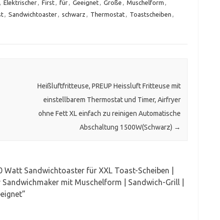
,
Elektrischer
,
First
,
für
,
Geeignet
,
Große
,
Muschelform
,
st
,
Sandwichtoaster
,
schwarz
,
Thermostat
,
Toastscheiben
,
Heißluftfritteuse, PREUP Heissluft Fritteuse mit
einstellbarem Thermostat und Timer, Airfryer
ohne Fett XL einfach zu reinigen Automatische
Abschaltung 1500W(Schwarz)
→
00 Watt Sandwichtoaster für XXL Toast-Scheiben |
r Sandwichmaker mit Muschelform | Sandwich-Grill |
eignet
”