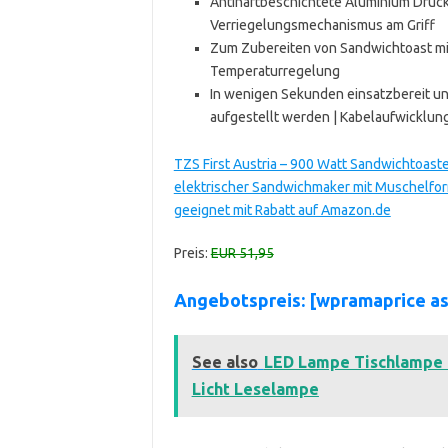
Antihaftbeschichtete Aluminium Druckg
Verriegelungsmechanismus am Griff
Zum Zubereiten von Sandwichtoast mi
Temperaturregelung
In wenigen Sekunden einsatzbereit un
aufgestellt werden | Kabelaufwicklu
TZS First Austria – 900 Watt Sandwichtoaste
elektrischer Sandwichmaker mit Muschelform
geeignet mit Rabatt auf Amazon.de
Preis:
EUR 51,95
Angebotspreis: [wpramaprice a
See also
LED Lampe Tischlampe U
Licht Leselampe