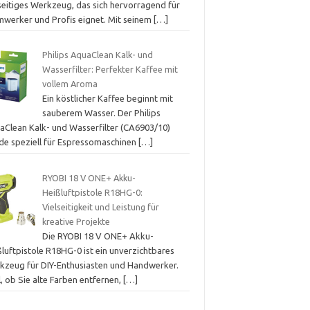
lseitiges Werkzeug, das sich hervorragend für
mwerker und Profis eignet. Mit seinem
[…]
Philips AquaClean Kalk- und
Wasserfilter: Perfekter Kaffee mit
vollem Aroma
Ein köstlicher Kaffee beginnt mit
sauberem Wasser. Der Philips
aClean Kalk- und Wasserfilter (CA6903/10)
de speziell für Espressomaschinen
[…]
RYOBI 18 V ONE+ Akku-
Heißluftpistole R18HG-0:
Vielseitigkeit und Leistung für
kreative Projekte
Die RYOBI 18 V ONE+ Akku-
luftpistole R18HG-0 ist ein unverzichtbares
kzeug für DIY-Enthusiasten und Handwerker.
, ob Sie alte Farben entfernen,
[…]