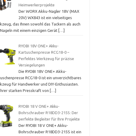
Heimwerkerprojekte
Der WORX Akku-Nagler 18V (MAX
20V) WX843 ist ein vielseitiges
kzeug, das Ihnen sowohl das Tackern als auch
 Nageln mit einem einzigen Gerät
[…]
RYOBI 18V ONE+ Akku-
Kartuschenpresse RCG18-0 –
Perfektes Werkzeug für präzise
Versiegelungen
Die RYOBI 18V ONE+ Akku-
tuschenpresse RCG18-0 ist ein unverzichtbares
kzeug für Handwerker und DIY-Enthusiasten.
ihrer starken Presskraft von
[…]
RYOBI 18 V ONE+ Akku-
Bohrschrauber R18DD3-215S: Der
perfekte Begleiter für Ihre Projekte
Der RYOBI 18 V ONE+ Akku-
Bohrschrauber R18DD3-215S ist ein