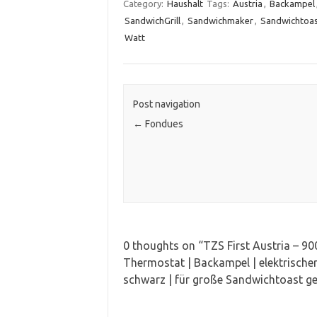
Category:
Haushalt
Tags:
Austria
,
Backampel
SandwichGrill
,
Sandwichmaker
,
Sandwichtoa
Watt
Post navigation
←
Fondues
0 thoughts on “
TZS First Austria – 9
Thermostat | Backampel | elektrische
schwarz | für große Sandwichtoast ge