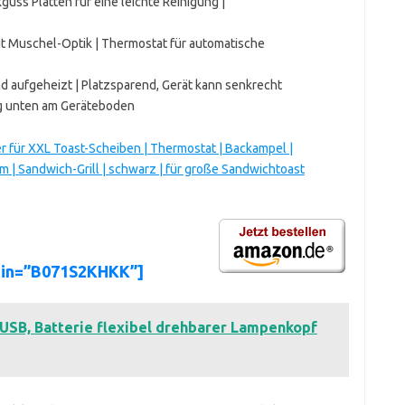
uss Platten für eine leichte Reinigung |
t Muschel-Optik | Thermostat für automatische
d aufgeheizt | Platzsparend, Gerät kann senkrecht
ng unten am Geräteboden
r für XXL Toast-Scheiben | Thermostat | Backampel |
 | Sandwich-Grill | schwarz | für große Sandwichtoast
sin=”B071S2KHKK”]
SB, Batterie flexibel drehbarer Lampenkopf