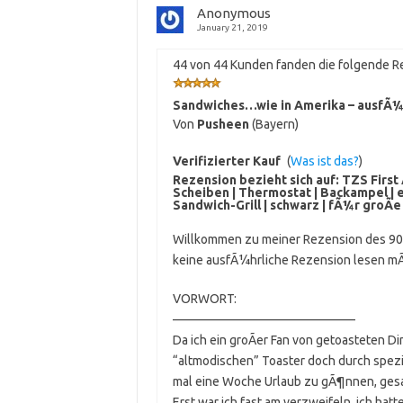
Anonymous
January 21, 2019
44 von 44 Kunden fanden die folgende Re
Sandwiches…wie in Amerika – ausfÃ¼
Von
Pusheen
(Bayern)
Verifizierter Kauf
(
Was ist das?
)
Rezension bezieht sich auf:
TZS First
Scheiben | Thermostat | Backampel | 
Sandwich-Grill | schwarz | fÃ¼r groÃ
Willkommen zu meiner Rezension des 900
keine ausfÃ¼hrliche Rezension lesen mÃ¶
VORWORT:
——————————————–
Da ich ein groÃer Fan von getoasteten D
“altmodischen” Toaster doch durch spez
mal eine Woche Urlaub zu gÃ¶nnen, gesa
Erst war ich fast am verzweifeln, ich ha