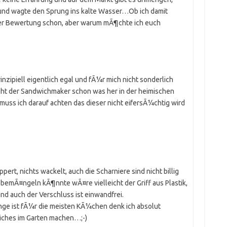
e und wagte den Sprung ins kalte Wasser…Ob ich damit
n der Bewertung schon, aber warum mÃ¶chte ich euch
nzipiell eigentlich egal und fÃ¼r mich nicht sonderlich
cht der Sandwichmaker schon was her in der heimischen
uss ich darauf achten das dieser nicht eifersÃ¼chtig wird
ppert, nichts wackelt, auch die Scharniere sind nicht billig
bemÃ¤ngeln kÃ¶nnte wÃ¤re vielleicht der Griff aus Plastik,
nd auch der Verschluss ist einwandfrei.
nge ist fÃ¼r die meisten KÃ¼chen denk ich absolut
iches im Garten machen…;-)