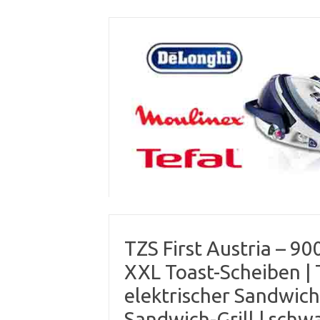
Skip
to
content
TZS First Austria – 9
XXL Toast-Scheiben | 
elektrischer Sandwic
Sandwich-Grill | schw