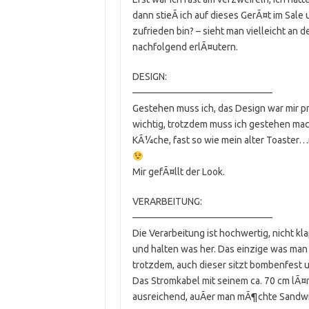
dann stieÃ ich auf dieses GerÃ¤t im Sal
zufrieden bin? – sieht man vielleicht a
nachfolgend erlÃ¤utern.
DESIGN:
——————————————–
Gestehen muss ich, das Design war mir pri
wichtig, trotzdem muss ich gestehen ma
KÃ¼che, fast so wie mein alter Toaster…m
Mir gefÃ¤llt der Look.
VERARBEITUNG:
——————————————–
Die Verarbeitung ist hochwertig, nicht kla
und halten was her. Das einzige was man 
trotzdem, auch dieser sitzt bombenfest u
Das Stromkabel mit seinem ca. 70 cm lÃ¤
ausreichend, auÃer man mÃ¶chte Sandw