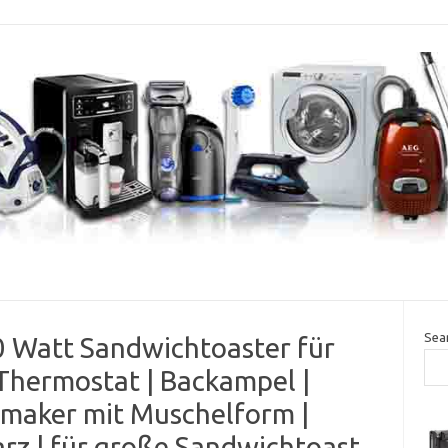
Sea
00 Watt Sandwichtoaster für
Thermostat | Backampel |
hmaker mit Muschelform |
arz | für große Sandwichtoast