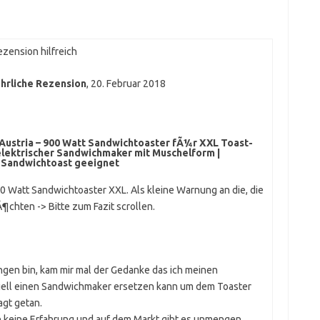
zension hilfreich
hrliche Rezension
,
20. Februar 2018
 Austria – 900 Watt Sandwichtoaster fÃ¼r XXL Toast-
elektrischer Sandwichmaker mit Muschelform |
e Sandwichtoast geeignet
 Watt Sandwichtoaster XXL. Als kleine Warnung an die, die
chten -> Bitte zum Fazit scrollen.
ingen bin, kam mir mal der Gedanke das ich meinen
iell einen Sandwichmaker ersetzen kann um dem Toaster
gt getan.
tte keine Erfahrung und auf dem Markt gibt es unmengen,