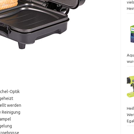
vie
Hei
Aqu
wur
chel-Optik
geheizt
ellt werden
Heiß
e Reinigung
Wer
kampel
Egal
gelung
Ergebnisse