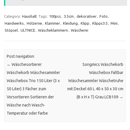
Category:
Haushalt
Tags:
100pcs
,
3.5cm
,
dekorativer
,
Foto
,
Handwerks
,
Hölzerne
,
Klammer
,
Kleidung
,
Klipp
,
Klipps3.5
,
Mini
,
Stöpsel
,
ULTNICE
,
Wäscheklammern
,
Wäscherei
Post navigation
←
Wäschesortierer
Songmics Wäschekorb
Wäschekorb Wäschesammler
Wäschebox Faltbar
Wäschebox Trio 150 Liter (3 x
Wäschesammler Wäschetruhe
50 Liter) 3 Fächer zum
mit Deckel 60 L 40 x 50 x 30 cm
Vorsortieren Sortieren der
(B x H x T) Grau LCB109
→
Wäsche nach Wasch-
Temperatur oder Farbe