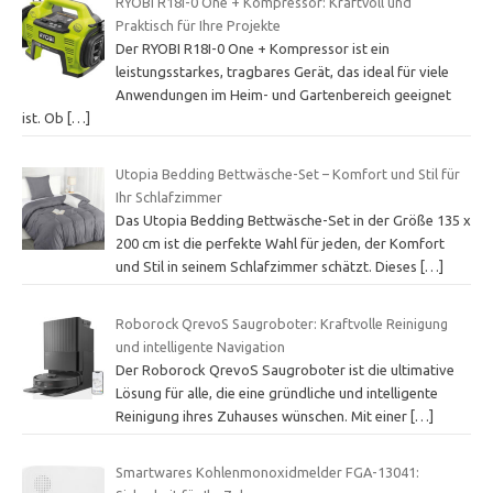
RYOBI R18I-0 One + Kompressor: Kraftvoll und
Praktisch für Ihre Projekte
Der RYOBI R18I-0 One + Kompressor ist ein
leistungsstarkes, tragbares Gerät, das ideal für viele
Anwendungen im Heim- und Gartenbereich geeignet
ist. Ob
[…]
Utopia Bedding Bettwäsche-Set – Komfort und Stil für
Ihr Schlafzimmer
Das Utopia Bedding Bettwäsche-Set in der Größe 135 x
200 cm ist die perfekte Wahl für jeden, der Komfort
und Stil in seinem Schlafzimmer schätzt. Dieses
[…]
Roborock QrevoS Saugroboter: Kraftvolle Reinigung
und intelligente Navigation
Der Roborock QrevoS Saugroboter ist die ultimative
Lösung für alle, die eine gründliche und intelligente
Reinigung ihres Zuhauses wünschen. Mit einer
[…]
Smartwares Kohlenmonoxidmelder FGA-13041: