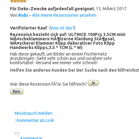
Für Deko-Zwecke aufjedenfall geeignet
,
15. MÃ¤rz 2017
Von
Robi
–
Alle meine Rezensionen ansehen
Verifizierter Kauf
(
Was ist das?
)
Rezension bezieht sich auf:
ULTNICE 100Pcs 3.5CM mini
WÃ¤scheklammern HÃ¶lzerne Kleidung StÃ¶psel,
WÃ¤scherei Klammer Klipp dekorativer Foto Klipp
Handwerks Klipps,3.5 * 1CM (L * W)
Hab diese gekauft, um Bilder an einem Fischernetz
anzubringen. Sieht sehr schön aus und vorallem sehr
komfortabel. Versand wie immer sehr schnell!
Helfen Sie anderen Kunden bei der Suche nach den hilfreich
War diese Rezension fÃ¼r Sie hilfreich?
Missbrauch melden
|
Kommentar als Link
Kommentar