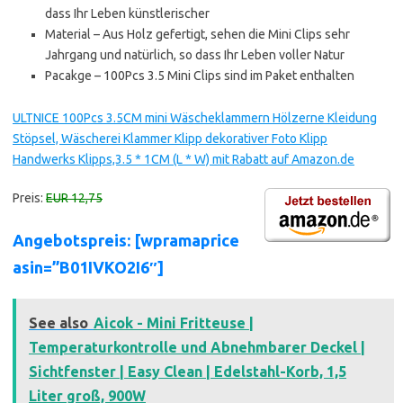
dass Ihr Leben künstlerischer
Material – Aus Holz gefertigt, sehen die Mini Clips sehr
Jahrgang und natürlich, so dass Ihr Leben voller Natur
Pacakge – 100Pcs 3.5 Mini Clips sind im Paket enthalten
ULTNICE 100Pcs 3.5CM mini Wäscheklammern Hölzerne Kleidung
Stöpsel, Wäscherei Klammer Klipp dekorativer Foto Klipp
Handwerks Klipps,3.5 * 1CM (L * W) mit Rabatt auf Amazon.de
Preis:
EUR 12,75
Angebotspreis: [wpramaprice
asin=”B01IVKO2I6″]
See also
Aicok - Mini Fritteuse |
Temperaturkontrolle und Abnehmbarer Deckel |
Sichtfenster | Easy Clean | Edelstahl-Korb, 1,5
Liter groß, 900W