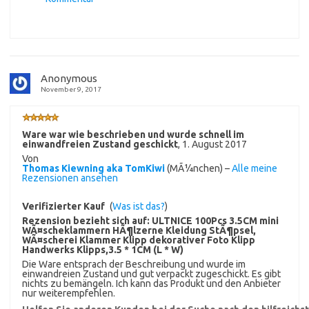
Anonymous
November 9, 2017
Ware war wie beschrieben und wurde schnell im
einwandfreien Zustand geschickt
,
1. August 2017
Von
Thomas Kiewning aka TomKiwi
(MÃ¼nchen) –
Alle meine
Rezensionen ansehen
Verifizierter Kauf
(
Was ist das?
)
Rezension bezieht sich auf:
ULTNICE 100Pcs 3.5CM mini
WÃ¤scheklammern HÃ¶lzerne Kleidung StÃ¶psel,
WÃ¤scherei Klammer Klipp dekorativer Foto Klipp
Handwerks Klipps,3.5 * 1CM (L * W)
Die Ware entsprach der Beschreibung und wurde im
einwandreien Zustand und gut verpackt zugeschickt. Es gibt
nichts zu bemängeln. Ich kann das Produkt und den Anbieter
nur weiterempfehlen.