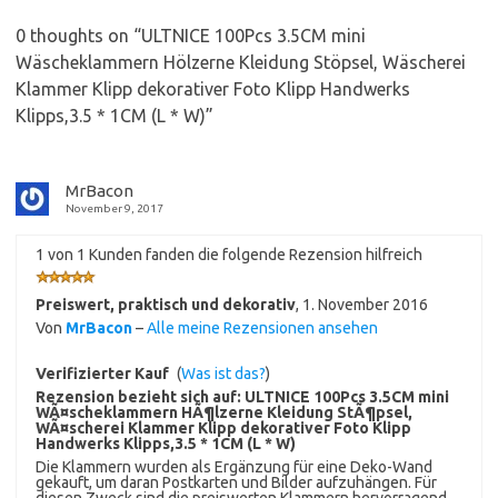
0 thoughts on “
ULTNICE 100Pcs 3.5CM mini
Wäscheklammern Hölzerne Kleidung Stöpsel, Wäscherei
Klammer Klipp dekorativer Foto Klipp Handwerks
Klipps,3.5 * 1CM (L * W)
”
MrBacon
November 9, 2017
1 von 1 Kunden fanden die folgende Rezension hilfreich
Preiswert, praktisch und dekorativ
,
1. November 2016
Von
MrBacon
–
Alle meine Rezensionen ansehen
Verifizierter Kauf
(
Was ist das?
)
Rezension bezieht sich auf:
ULTNICE 100Pcs 3.5CM mini
WÃ¤scheklammern HÃ¶lzerne Kleidung StÃ¶psel,
WÃ¤scherei Klammer Klipp dekorativer Foto Klipp
Handwerks Klipps,3.5 * 1CM (L * W)
Die Klammern wurden als Ergänzung für eine Deko-Wand
gekauft, um daran Postkarten und Bilder aufzuhängen. Für
diesen Zweck sind die preiswerten Klammern hervorragend