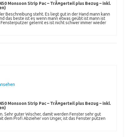
50 Monsoon Strip Pac – TrÃ¤gerteil plus Bezug – inkl.
en)
der Beschreibung steht. Es liegt gut in der Hand mann kann
und das beste ist es wenn mann etwas geübt ist mann ist
Fensterputzer gelernt es ist nicht schwer immer wieder
 ansehen
50 Monsoon Strip Pac – TrÃ¤gerteil plus Bezug – inkl.
en)
en. Sehr guter Wischer, damit werden Fenster sehr gut
t dem Profi Abzieher von Unger, ist das Fenster putzen