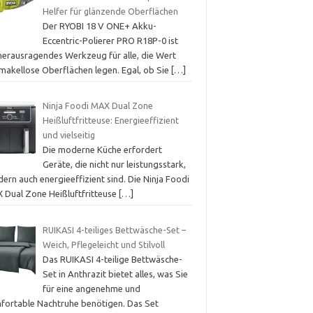
Helfer für glänzende Oberflächen
Der RYOBI 18 V ONE+ Akku-
Eccentric-Polierer PRO R18P-0 ist
 herausragendes Werkzeug für alle, die Wert
 makellose Oberflächen legen. Egal, ob Sie
[…]
Ninja Foodi MAX Dual Zone
Heißluftfritteuse: Energieeffizient
und vielseitig
Die moderne Küche erfordert
Geräte, die nicht nur leistungsstark,
ern auch energieeffizient sind. Die Ninja Foodi
 Dual Zone Heißluftfritteuse
[…]
RUIKASI 4-teiliges Bettwäsche-Set –
Weich, Pflegeleicht und Stilvoll
Das RUIKASI 4-teilige Bettwäsche-
Set in Anthrazit bietet alles, was Sie
für eine angenehme und
fortable Nachtruhe benötigen. Das Set