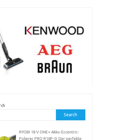
rch
Search
RYOBI 18 V ONE+ Akku-Eccentric-
Polierer PRO R18P-0: Der perfekte