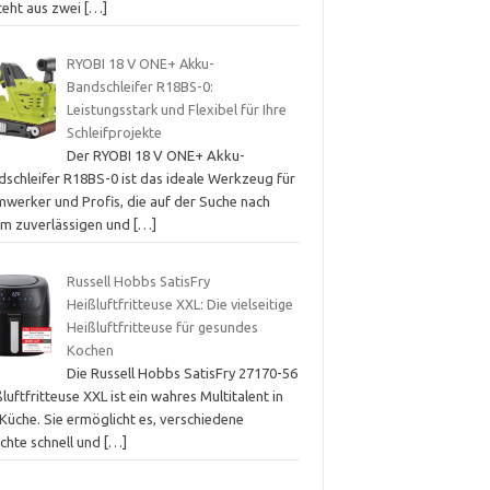
teht aus zwei
[…]
RYOBI 18 V ONE+ Akku-
Bandschleifer R18BS-0:
Leistungsstark und Flexibel für Ihre
Schleifprojekte
Der RYOBI 18 V ONE+ Akku-
dschleifer R18BS-0 ist das ideale Werkzeug für
mwerker und Profis, die auf der Suche nach
em zuverlässigen und
[…]
Russell Hobbs SatisFry
Heißluftfritteuse XXL: Die vielseitige
Heißluftfritteuse für gesundes
Kochen
Die Russell Hobbs SatisFry 27170-56
luftfritteuse XXL ist ein wahres Multitalent in
Küche. Sie ermöglicht es, verschiedene
ichte schnell und
[…]