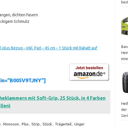
bes
angen, dichten Fasern
näckigem Schmutz
Ban
plus Bezug – inkl. Pad – 45 cm – 1 Stück mit Rabatt auf
Hei
ein
sin=”B005V9TJNY”]
klammern mit Soft-Grip, 25 Stück, in 4 Farben
Heiß
llen)
der 
Ger
0
,
Monsoon
,
Plus
,
Strip
,
Stück
,
Trägerteil
,
Unger