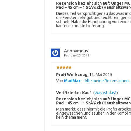
Rezension bezieht sich auf:
Unger MC4
Pad – 45 cm – 1 StÃ¼ck (Haushaltswar
Dieses Teil verspricht genau das ,was in 
die Fenster sehr gut und leicht reinigen 
schnell. Habe die Handhabung von einem 
kaufen schnelle Lieferung
Anonymous
February 20, 2018
Profi Werkzeug
,
12. Mai 2015
Von
MadMax
–
Alle meine Rezensionen
Verifizierter Kauf
(
Was ist das?
)
Rezension bezieht sich auf:
Unger MC4
Pad – 45 cm – 1 StÃ¼ck (Haushaltswar
Man merkt, dass hiermit die Profis arbeit
eingewaschen und sauber. In der Kombi mi
kein thema mehr.