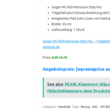
Unger MC450 Monsoon Strip Pac
Trägerteil plus Einwascherbezug mit l
Integriertes Pad zum Lösen von hart
Breite: 45 cm
Lieferumfang: 1 Stück
Unger MC450 Monsoon Strip Pac – Trägerteil 
Amazon.de
Preis:
EUR 19,78
Angebotspreis: [wpramaprice a
See also
PEARL Klammern: Wäsche
(Wäscheklammern ohne Druckste
Category:
Haushalt
Tags:
Bezug
,
Inkl.
,
MC45