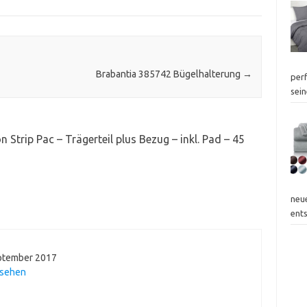
Brabantia 385742 Bügelhalterung
→
perf
sei
trip Pac – Trägerteil plus Bezug – inkl. Pad – 45
neu
ent
ptember 2017
nsehen