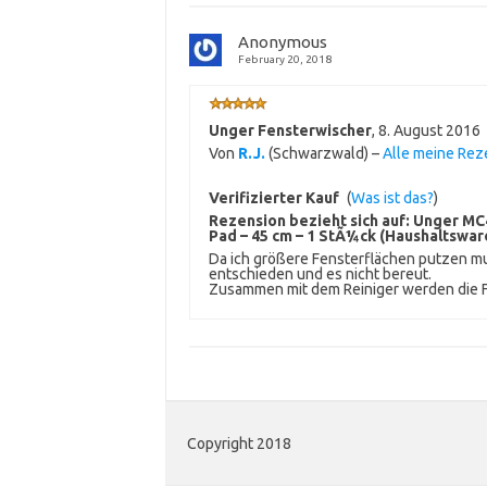
Anonymous
February 20, 2018
Unger Fensterwischer
,
8. August 2016
Von
R.J.
(Schwarzwald) –
Alle meine Re
Verifizierter Kauf
(
Was ist das?
)
Rezension bezieht sich auf:
Unger MC4
Pad – 45 cm – 1 StÃ¼ck (Haushaltswar
Da ich größere Fensterflächen putzen m
entschieden und es nicht bereut.
Zusammen mit dem Reiniger werden die Fe
Copyright 2018