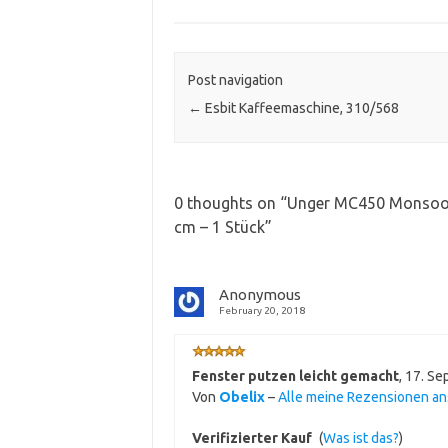
Post navigation
←
Esbit Kaffeemaschine, 310/568
0 thoughts on “
Unger MC450 Monsoon S
cm – 1 Stück
”
Anonymous
February 20, 2018
Fenster putzen leicht gemacht
,
17. Se
Von
Obelix
–
Alle meine Rezensionen a
Verifizierter Kauf
(
Was ist das?
)