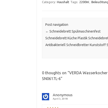
Category:
Haushalt
Tags:
2200W
,
Beleuchtun
Post navigation
←
Schneidebrett Spülmaschinenfest
Schneidebrett Küche Plastik Schneidebre
Antibakteriell Schneidbretter Kunststoff 
0 thoughts on “
VERDA Wasserkocher 
SN0617L-6
”
Anonymous
April 3, 2018