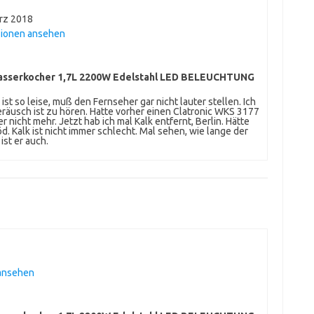
rz 2018
sionen ansehen
sserkocher 1,7L 2200W Edelstahl LED BELEUCHTUNG
st so leise, muß den Fernseher gar nicht lauter stellen. Ich
räusch ist zu hören. Hatte vorher einen Clatronic WKS 3177
r nicht mehr. Jetzt hab ich mal Kalk entfernt, Berlin. Hätte
löd. Kalk ist nicht immer schlecht. Mal sehen, wie lange der
ist er auch.
 ansehen