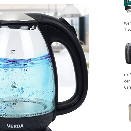
Werk
Tisc
Heiß
der 
Ger