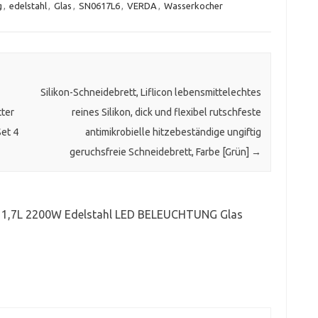
g
,
edelstahl
,
Glas
,
SN0617L6
,
VERDA
,
Wasserkocher
Silikon-Schneidebrett, Liflicon lebensmittelechtes
tter
reines Silikon, dick und flexibel rutschfeste
Set 4
antimikrobielle hitzebeständige ungiftig
geruchsfreie Schneidebrett, Farbe [Grün]
→
1,7L 2200W Edelstahl LED BELEUCHTUNG Glas