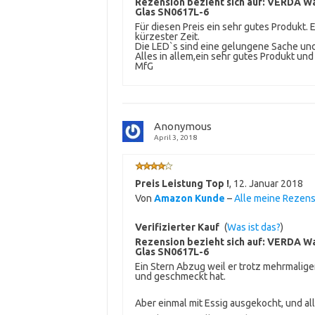
Rezension bezieht sich auf:
VERDA Wa
Glas SN0617L-6
Für diesen Preis ein sehr gutes Produkt. 
kürzester Zeit.
Die LED`s sind eine gelungene Sache und 
Alles in allem,ein sehr gutes Produkt und
MfG
Anonymous
April 3, 2018
Preis Leistung Top !
,
12. Januar 2018
Von
Amazon Kunde
–
Alle meine Rezen
Verifizierter Kauf
(
Was ist das?
)
Rezension bezieht sich auf:
VERDA Wa
Glas SN0617L-6
Ein Stern Abzug weil er trotz mehrmalige
und geschmeckt hat.
Aber einmal mit Essig ausgekocht, und alle