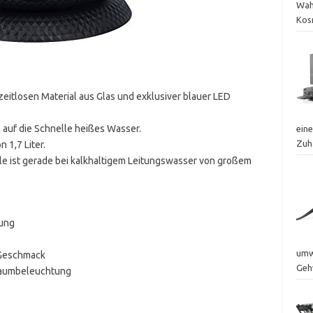
Wah
Kos
eitlosen Material aus Glas und exklusiver blauer LED
 auf die Schnelle heißes Wasser.
eine
Zuh
 1,7 Liter.
ülle ist gerade bei kalkhaltigem Leitungswasser von großem
tung
umwe
 Geschmack
Geh
nraumbeleuchtung