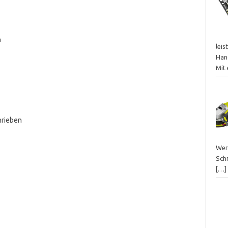
a
leis
Han
Mit
hrieben
Wer
Schn
[…]