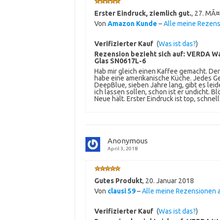
Erster Eindruck, ziemlich gut.
,
27. MÃ¤
Von
Amazon Kunde
–
Alle meine Rezen
Verifizierter Kauf
(
Was ist das?
)
Rezension bezieht sich auf:
VERDA Wa
Glas SN0617L-6
Hab mir gleich einen Kaffee gemacht. Der i
habe eine amerikanische Küche. Jedes Ge
DeepBlue, sieben Jahre lang, gibt es leide
ich lassen sollen, schon ist er undicht. B
Neue hält. Erster Eindruck ist top, schnell 
Anonymous
April 3, 2018
Gutes Produkt
,
20. Januar 2018
Von
clausi 59
–
Alle meine Rezensionen
Verifizierter Kauf
(
Was ist das?
)