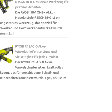
R15GN18-0: Das ideale Werkzeug für
präzises Arbeiten
Die RYOBI 18V ONE+ Akku-
Nagelpistole R15GN18-0 ist ein
tungsstarkes Werkzeug, das speziell für
dwerker und Heimwerker entwickelt wurde.
 einem
[…]
RYOBI R18AG-0 Akku-
Winkelschleifer: Leistung und
Vielseitigkeit für jedes Projekt
Der RYOBI R18AG-0 Akku-
Winkelschleifer ist ein kraftvolles
kzeug, das für verschiedene Schleif- und
eidarbeiten konzipiert wurde. Egal, ob Sie im