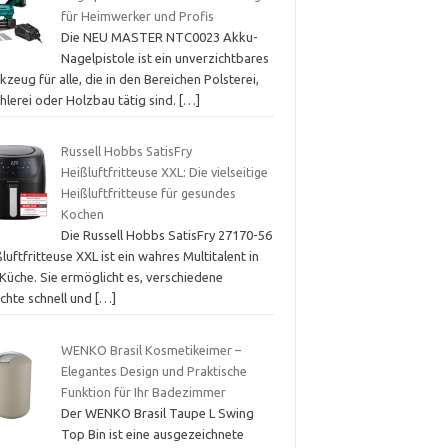
für Heimwerker und Profis
Die NEU MASTER NTC0023 Akku-
Nagelpistole ist ein unverzichtbares
zeug für alle, die in den Bereichen Polsterei,
hlerei oder Holzbau tätig sind.
[…]
Russell Hobbs SatisFry
Heißluftfritteuse XXL: Die vielseitige
Heißluftfritteuse für gesundes
Kochen
Die Russell Hobbs SatisFry 27170-56
luftfritteuse XXL ist ein wahres Multitalent in
Küche. Sie ermöglicht es, verschiedene
ichte schnell und
[…]
WENKO Brasil Kosmetikeimer –
Elegantes Design und Praktische
Funktion für Ihr Badezimmer
Der WENKO Brasil Taupe L Swing
Top Bin ist eine ausgezeichnete