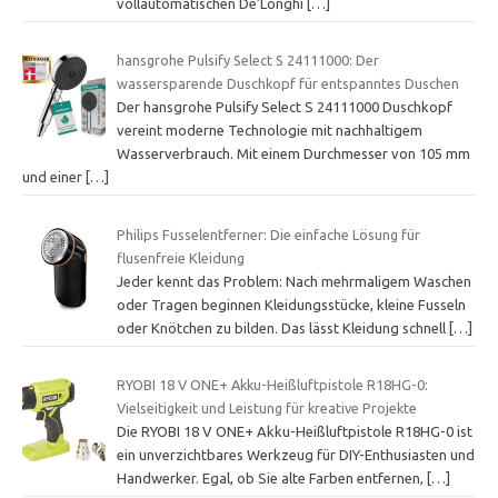
vollautomatischen De’Longhi
[…]
hansgrohe Pulsify Select S 24111000: Der
wassersparende Duschkopf für entspanntes Duschen
Der hansgrohe Pulsify Select S 24111000 Duschkopf
vereint moderne Technologie mit nachhaltigem
Wasserverbrauch. Mit einem Durchmesser von 105 mm
und einer
[…]
Philips Fusselentferner: Die einfache Lösung für
flusenfreie Kleidung
Jeder kennt das Problem: Nach mehrmaligem Waschen
oder Tragen beginnen Kleidungsstücke, kleine Fusseln
oder Knötchen zu bilden. Das lässt Kleidung schnell
[…]
RYOBI 18 V ONE+ Akku-Heißluftpistole R18HG-0:
Vielseitigkeit und Leistung für kreative Projekte
Die RYOBI 18 V ONE+ Akku-Heißluftpistole R18HG-0 ist
ein unverzichtbares Werkzeug für DIY-Enthusiasten und
Handwerker. Egal, ob Sie alte Farben entfernen,
[…]