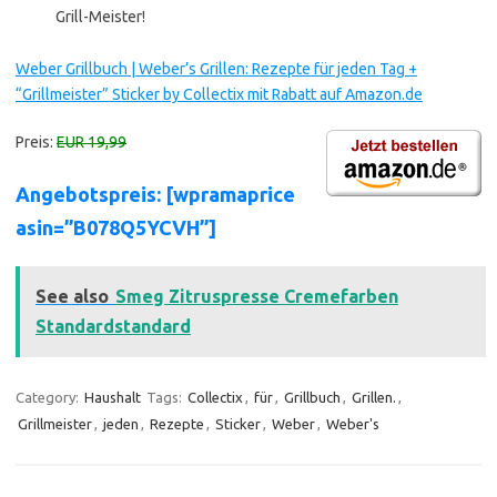
Grill-Meister!
Weber Grillbuch | Weber’s Grillen: Rezepte für jeden Tag +
“Grillmeister” Sticker by Collectix mit Rabatt auf Amazon.de
Preis:
EUR 19,99
Angebotspreis: [wpramaprice
asin=”B078Q5YCVH”]
See also
Smeg Zitruspresse Cremefarben
Standardstandard
Category:
Haushalt
Tags:
Collectix
,
für
,
Grillbuch
,
Grillen.
,
Grillmeister
,
jeden
,
Rezepte
,
Sticker
,
Weber
,
Weber's