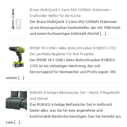
Braun MultiQuick 5 Vario MQ 5200WH Stabmixer –
Kraftvoller Helfer für die Küche
Der Braun MultiQuick 5 Vario MQ 5200WH Stabmixer
ist ein leistungsstarker Küchenhelfer, der mit 1000 Watt
und einem hochwertigen Edelstahl-Mixfuß
[…]
RYOBI 18 V ONE+ Akku-Bohrschrauber R18DD3-215S:
Der perfekte Begleiter für Ihre Projekte
Der RYOBI 18 V ONE+ Akku-Bohrschrauber R18DD3-
215S ist ein vielseitiges Werkzeug, das sich
hervorragend für Heimwerker und Profis eignet. Mit
seinem
[…]
RUIKASI 4-teiliges Bettwäsche-Set – Weich, Pflegeleicht
und Stilvoll
Das RUIKASI 4-teilige Bettwäsche-Set in Anthrazit
bietet alles, was Sie für eine angenehme und
komfortable Nachtruhe benötigen. Das Set besteht aus
zwei
[…]