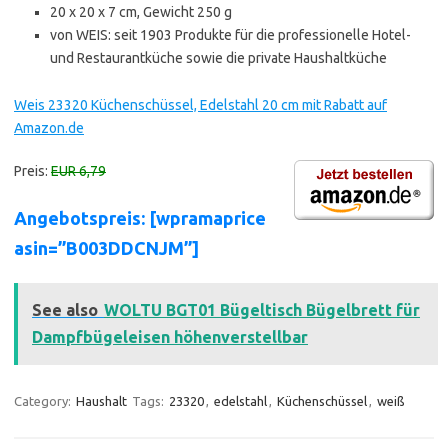
20 x 20 x 7 cm, Gewicht 250 g
von WEIS: seit 1903 Produkte für die professionelle Hotel-
und Restaurantküche sowie die private Haushaltküche
Weis 23320 Küchenschüssel, Edelstahl 20 cm mit Rabatt auf
Amazon.de
Preis:
EUR 6,79
Angebotspreis: [wpramaprice
asin=”B003DDCNJM”]
See also
WOLTU BGT01 Bügeltisch Bügelbrett für
Dampfbügeleisen höhenverstellbar
Category:
Haushalt
Tags:
23320
,
edelstahl
,
Küchenschüssel
,
weiß