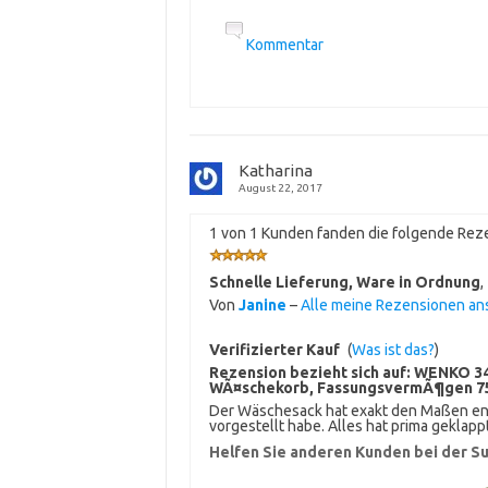
Kommentar
Katharina
August 22, 2017
1 von 1 Kunden fanden die folgende Reze
Schnelle Lieferung, Ware in Ordnung
,
Von
Janine
–
Alle meine Rezensionen a
Verifizierter Kauf
(
Was ist das?
)
Rezension bezieht sich auf:
WENKO 34
WÃ¤schekorb, FassungsvermÃ¶gen 75 L,
Der Wäschesack hat exakt den Maßen ents
vorgestellt habe. Alles hat prima geklapp
Helfen Sie anderen Kunden bei der Su