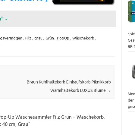
" ~
spie
ngsvermögen
,
Filz
,
grau
,
Grün
,
PopUp
,
Wäschekorb
,
Ges
BRI
Braun Kühlhaltekorb Einkaufskorb Piknikkorb
Warmhaltekorb LUXUS Blume
→
Men
der 
ges
p-Up Wäschesammler Filz Grün – Wäschekorb,
x 40 cm, Grau
”