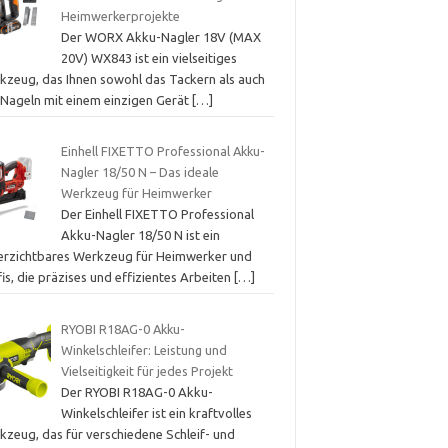
Heimwerkerprojekte
Der WORX Akku-Nagler 18V (MAX
20V) WX843 ist ein vielseitiges
kzeug, das Ihnen sowohl das Tackern als auch
 Nageln mit einem einzigen Gerät
[…]
Einhell FIXETTO Professional Akku-
Nagler 18/50 N – Das ideale
Werkzeug für Heimwerker
Der Einhell FIXETTO Professional
Akku-Nagler 18/50 N ist ein
erzichtbares Werkzeug für Heimwerker und
is, die präzises und effizientes Arbeiten
[…]
RYOBI R18AG-0 Akku-
Winkelschleifer: Leistung und
Vielseitigkeit für jedes Projekt
Der RYOBI R18AG-0 Akku-
Winkelschleifer ist ein kraftvolles
kzeug, das für verschiedene Schleif- und