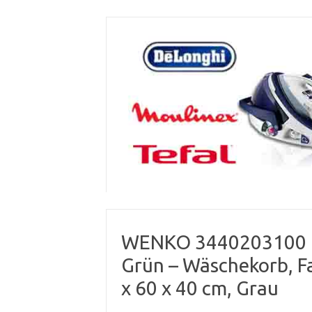
Skip
to
content
WENKO 3440203100 P
Grün – Wäschekorb, Fa
x 60 x 40 cm, Grau