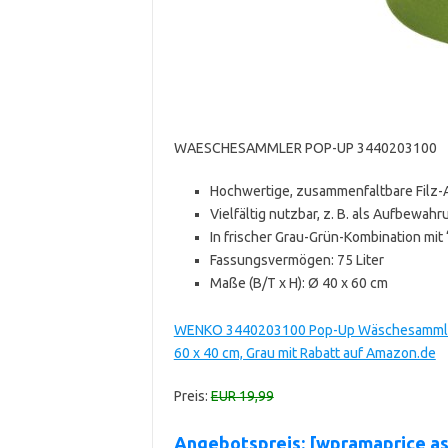
WAESCHESAMMLER POP-UP 3440203100
Hochwertige, zusammenfaltbare Filz
Vielfältig nutzbar, z. B. als Aufbewa
In frischer Grau-Grün-Kombination mi
Fassungsvermögen: 75 Liter
Maße (B/T x H): Ø 40 x 60 cm
WENKO 3440203100 Pop-Up Wäschesammler F
60 x 40 cm, Grau mit Rabatt auf Amazon.de
Preis:
EUR 19,99
Angebotspreis: [wpramaprice a