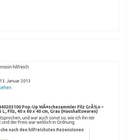
nsion hilfreich
13. Januar 2013
nsehen
40203100 Pop-Up WÃ¤schesammler Filz GrÃ¼n –
 Filz, 40 x 60 x 40 cm, Grau (Haushaltswaren)
prochen, und war auch sonst so, wie ich ihn mir
t und der Preis war wirklich in Ordnung.
che nach den hilfreichsten Rezensionen