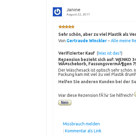
Janine
August 22, 2017
Sehr schön, aber zu viel Plastik als V
Von
Gertraude Winckler
–
Alle meine R
Verifizierter Kauf
(
Was ist das?
)
Rezension bezieht sich auf:
WENKO 34
WÃ¤schekorb, FassungsvermÃ¶gen 75 L,
Der Wäschesack ist optisch sehr schön. Ic
Packung kam mit viel zu viel Plastik drum
Helfen Sie anderen Kunden bei der Su
War diese Rezension fÃ¼r Sie hilfreich?
Missbrauch melden
|
Kommentar als Link