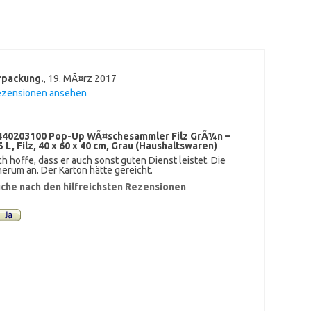
erpackung.
,
19. MÃ¤rz 2017
ezensionen ansehen
40203100 Pop-Up WÃ¤schesammler Filz GrÃ¼n –
 Filz, 40 x 60 x 40 cm, Grau (Haushaltswaren)
h hoffe, dass er auch sonst guten Dienst leistet. Die
herum an. Der Karton hätte gereicht.
che nach den hilfreichsten Rezensionen