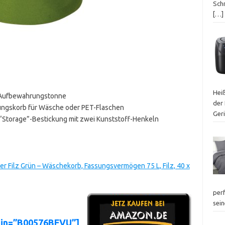
Schn
[…]
Heiß
-Aufbewahrungstonne
der 
hrungskorb für Wäsche oder PET-Flaschen
Ger
t “Storage”-Bestickung mit zwei Kunststoff-Henkeln
ilz Grün – Wäschekorb, Fassungsvermögen 75 L, Filz, 40 x
perf
sei
sin=”B00576BFVU”]