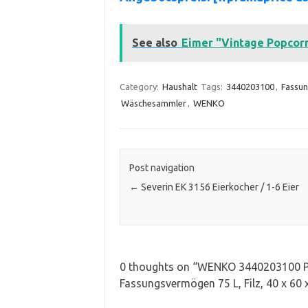
See also
Eimer "Vintage Popcorn
Category:
Haushalt
Tags:
3440203100
,
Fassu
Wäschesammler
,
WENKO
Post navigation
←
Severin EK 3156 Eierkocher / 1-6 Eier
0 thoughts on “
WENKO 3440203100 Po
Fassungsvermögen 75 L, Filz, 40 x 60 