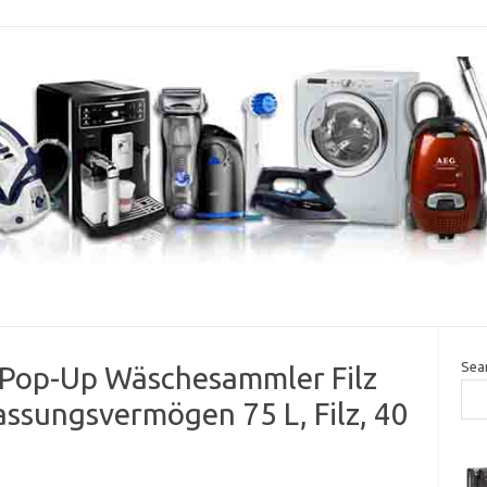
Sea
op-Up Wäschesammler Filz
ssungsvermögen 75 L, Filz, 40